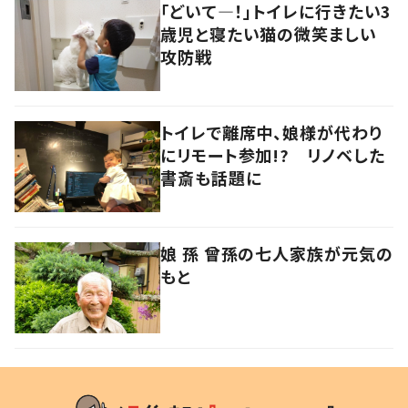
「どいて―！」トイレに行きたい3
歳児と寝たい猫の微笑ましい
攻防戦
トイレで離席中、娘様が代わり
にリモート参加!? リノベした
書斎も話題に
娘 孫 曾孫の七人家族が元気の
もと