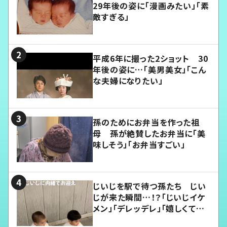
29年後の姿に「漫画みたい」「素
敵すぎる」
平成6年に撮った2ショット 30
年後の姿に…「美男美女」「こん
な夫婦になりたい」
孫のためにお弁当を作った祖
母 孫が絶賛したお弁当に「美
味しそう」「お弁当すごい」
じいじを駅で待つ孫たち じい
じが来た瞬間…！？「じいじイケ
メン」「デレッデレ」「嬉しくて可
愛くてたまらない」「幸せになれ