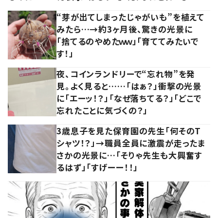
“芽が出てしまったじゃがいも”を植えて
みたら…→約3ヶ月後、驚きの光景に
「捨てるのやめたｗｗ」「育ててみたいで
す！」
夜、コインランドリーで“忘れ物”を発
見。よく見ると……「はぁ？」衝撃の光景
に「エーッ！？」「なぜ落ちてる？」「どこで
忘れたことに気づくの？」
3歳息子を見た保育園の先生「何そのT
シャツ！？」→職員全員に激震が走ったま
さかの光景に…「そりゃ先生も大興奮す
るはず」「すげーー！！」