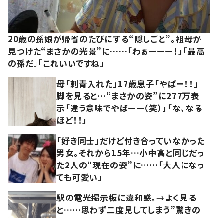
20歳の孫娘が帰省のたびにする“隠しごと”。祖母が
見つけた“まさかの光景”に……「わぁーーー！」「最高
の孫だ」「これいいですね」
母「刺青入れた」17歳息子「やばー！！」
脚を見ると…“まさかの姿”に277万表
示「違う意味でやばーー（笑）」「な、なる
ほど！！」
「好き同士」だけど付き合っていなかった
男女。それから15年…小中高と同じだっ
た2人の“現在の姿”に……「大人になっ
ても可愛い」
駅の電光掲示板に違和感。→よく見る
と……思わず二度見してしまう”驚きの