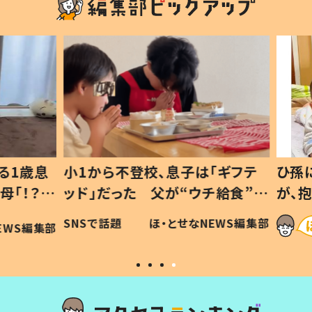
1歳息
小1から不登校、息子は「ギフテ
ひ孫に
「！？」
ッド」だった 父が“ウチ給食”を
が、抱
に「可愛
作り続ける理由とは #令和の親
「涙が
SNSで話題
ほ・とせなNEWS編集部
WS編集部
#令和の子
い」