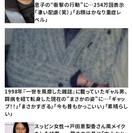
息子の“衝撃の行動”に…254万回表示
「凄い配慮（笑）」「お顔はかなり重症レ
ベル」
1998年『一世を風靡した雑誌』に載っていたギャル男。
闘病を経て転身した現在の”まさかの姿”に…「ギャッ
プ！！」「まさかすぎる」「今も昔もかっこいい」「素晴らし
い」
スッピン女性→戸田恵梨香さん風メイク