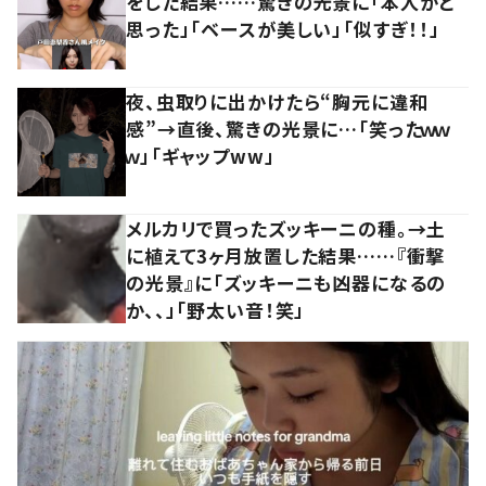
をした結果……驚きの光景に「本人かと
思った」「ベースが美しい」「似すぎ！！」
夜、虫取りに出かけたら“胸元に違和
感”→直後、驚きの光景に…「笑ったｗｗ
ｗ」「ギャップww」
メルカリで買ったズッキーニの種。→土
に植えて3ヶ月放置した結果……『衝撃
の光景』に「ズッキーニも凶器になるの
か、、」「野太い音！笑」