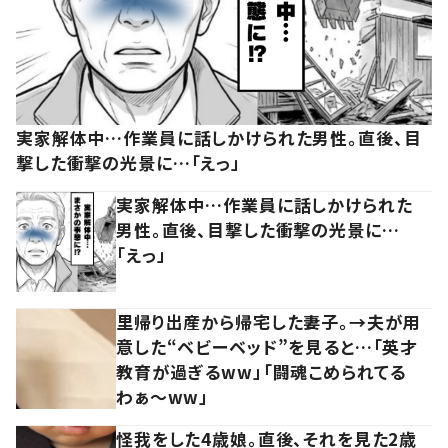
実家解体中…作業員に話しかけられた男性。直後、目
撃した衝撃の光景に…「えっ」
実家解体中…作業員に話しかけられた
男性。直後、目撃した衝撃の光景に…
「えっ」
里帰り出産から帰宅した妻子。→夫が用
意した“ベビーベッド”を見ると…「英才
教育が過ぎるww」「闘魂こめられてる
わぁ～ww」
怪我をした4歳娘。直後、それを見た2歳