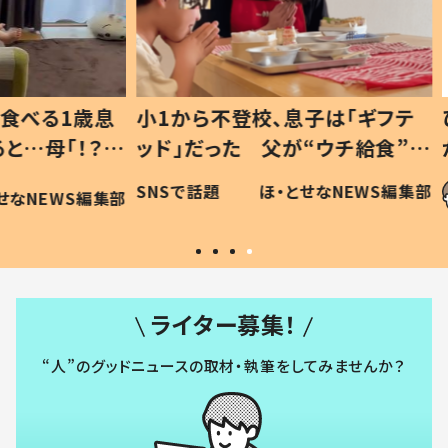
1歳息
小1から不登校、息子は「ギフテ
ひ孫に
「！？」
ッド」だった 父が“ウチ給食”を
が、抱
に「可愛
作り続ける理由とは #令和の親
「涙が
SNSで話題
ほ・とせなNEWS編集部
WS編集部
#令和の子
い」
ライター募集！
“人”のグッドニュースの取材・執筆をしてみませんか？