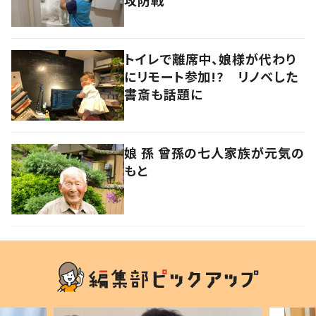
トイレで離席中、娘様が代わり
にリモート参加!? リノベした
書斎も話題に
娘 孫 曾孫の七人家族が元気の
もと