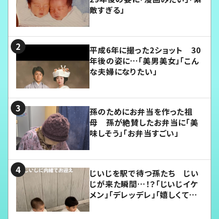
敵すぎる」
平成6年に撮った2ショット 30
年後の姿に…「美男美女」「こん
な夫婦になりたい」
孫のためにお弁当を作った祖
母 孫が絶賛したお弁当に「美
味しそう」「お弁当すごい」
じいじを駅で待つ孫たち じい
じが来た瞬間…！？「じいじイケ
メン」「デレッデレ」「嬉しくて可
愛くてたまらない」「幸せになれ
る」