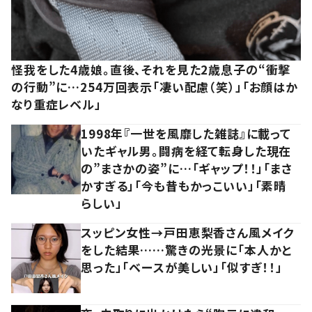
怪我をした4歳娘。直後、それを見た2歳息子の“衝撃
の行動”に…254万回表示「凄い配慮（笑）」「お顔はか
なり重症レベル」
1998年『一世を風靡した雑誌』に載って
いたギャル男。闘病を経て転身した現在
の”まさかの姿”に…「ギャップ！！」「まさ
かすぎる」「今も昔もかっこいい」「素晴
らしい」
スッピン女性→戸田恵梨香さん風メイク
をした結果……驚きの光景に「本人かと
思った」「ベースが美しい」「似すぎ！！」