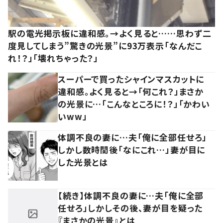
駅の電光掲示板に違和感。→よく見ると……思わず二
度見してしまう”驚きの光景”に93万表示「なんだこ
れ！？」「壊れちゃった？」
スーパーで買ったシャインマスカットに
違和感。よく見ると→「何これ？」まさか
の光景に…「こんなところに！？」「かわい
いww」
体調不良の妻に…夫「俺に全部任せろ」
しかし数時間後「なにこれ…」妻が目に
した光景とは
【続き】体調不良の妻に…夫「俺に全部
任せろ」しかしその後、妻が目を疑った
『まさかの光景』とは