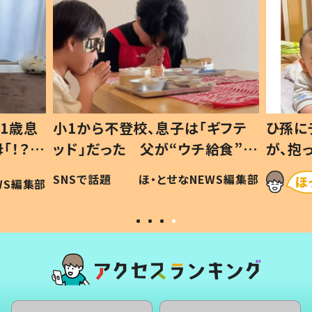
1歳息
小1から不登校、息子は「ギフテ
ひ孫に
「！？」
ッド」だった 父が“ウチ給食”を
が、抱
に「可愛
作り続ける理由とは #令和の親
「涙が
SNSで話題
ほ・とせなNEWS編集部
WS編集部
#令和の子
い」