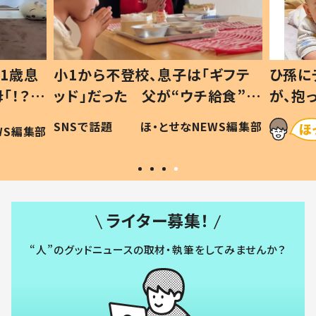
1歳息
小1から不登校、息子は「ギフテ
ひ孫に
「！？」
ッド」だった 父が“ウチ給食”を
が、抱
に「可愛
作り続ける理由とは #令和の親
「涙が
SNSで話題
ほ・とせなNEWS編集部
WS編集部
#令和の子
い」
ライター募集！
“人”のグッドニュースの取材・執筆をしてみませんか？