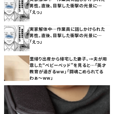
男性。直後、目撃した衝撃の光景に…
「えっ」
実家解体中…作業員に話しかけられた
男性。直後、目撃した衝撃の光景に…
「えっ」
里帰り出産から帰宅した妻子。→夫が用
意した“ベビーベッド”を見ると…「英才
教育が過ぎるww」「闘魂こめられてる
わぁ～ww」