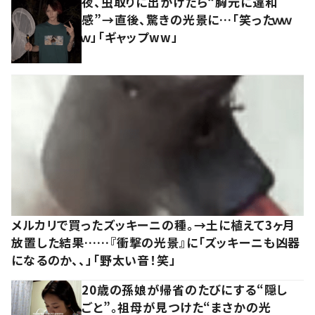
夜、虫取りに出かけたら“胸元に違和
感”→直後、驚きの光景に…「笑ったｗｗ
ｗ」「ギャップww」
メルカリで買ったズッキーニの種。→土に植えて3ヶ月
放置した結果……『衝撃の光景』に「ズッキーニも凶器
になるのか、、」「野太い音！笑」
20歳の孫娘が帰省のたびにする“隠し
ごと”。祖母が見つけた“まさかの光