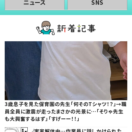
ニュース
SNS
3歳息子を見た保育園の先生「何そのTシャツ！？」→職
員全員に激震が走ったまさかの光景に…「そりゃ先生
も大興奮するはず」「すげーー！！」
実家解体中…作業員に話しかけられた