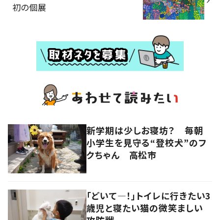
初の個展
新学期は少しお寝坊？ 毎朝
小学生を見守る“登校犬”のフ
クちゃん 高松市
「どいて―！」トイレに行きたい3
歳児と寝たい猫の微笑ましい
攻防戦