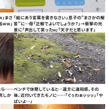
w」まさ
「絵にあう言葉を書きなさい」息子の”まさかの解
るww」
答”に…母「正解でよいでしょうか？」→衝撃の光
景に「声出して笑ったｗ」「天才だと思います」
たら……
ベンチで休憩していると…遠方に違和感。その
児しか
後、近付いてきたモノに……「ぐぅわぁッッッ」「や
ばいよ…」