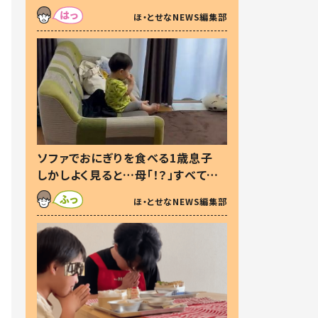
た本音とは
ほ・とせなNEWS編集部
ソファでおにぎりを食べる1歳息子
しかしよく見ると…母「！？」すべてを
察した母の投稿に「可愛いから許
ほ・とせなNEWS編集部
す！」「現行犯〜」