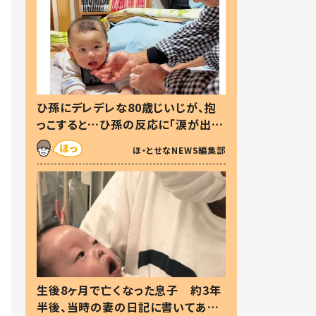
ひ孫にデレデレな80歳じいじが、抱
っこすると…ひ孫の反応に「涙が出ま
した」「可愛くて仕方ない」
ほ・とせなNEWS編集部
生後8ヶ月で亡くなった息子 約3年
半後、当時の妻の日記に書いてあっ