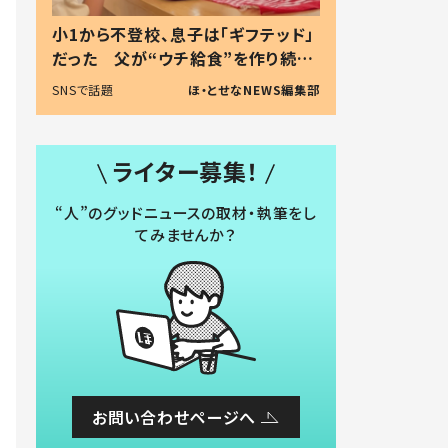
小1から不登校、息子は「ギフテッド」
だった 父が“ウチ給食”を作り続け
る理由とは #令和の親 #令和の子
SNSで話題
ほ・とせなNEWS編集部
ライター募集！
“人”のグッドニュースの取材・執筆をし
てみませんか？
お問い合わせページへ