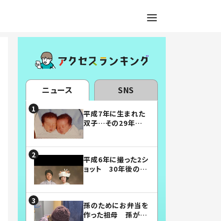
ニュース
SNS
平成7年に生まれた
双子…その29年後
の姿に「漫画みたい」
「素敵すぎる」
平成6年に撮った2シ
ョット 30年後の姿
に…「美男美女」「こ
んな夫婦になりた
い」
孫のためにお弁当を
作った祖母 孫が絶