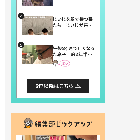
賛したお弁当に「美
味しそう」「お弁当す
ごい」
じいじを駅で待つ孫
たち じいじが来た
瞬間…！？「じいじイ
ケメン」「デレッデレ」
「嬉しくて可愛くてた
生後8ヶ月で亡くなっ
まらない」「幸せにな
た息子 約3年半
れる」
後、当時の妻の日記
に書いてあった本音
とは
6位以降はこちら