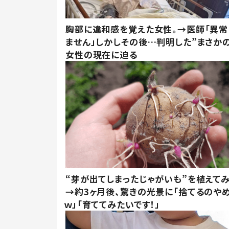
胸部に違和感を覚えた女性。→医師「異常
ません」しかしその後…判明した”まさかの
女性の現在に迫る
“芽が出てしまったじゃがいも”を植えて
→約3ヶ月後、驚きの光景に「捨てるのや
ｗ」「育ててみたいです！」