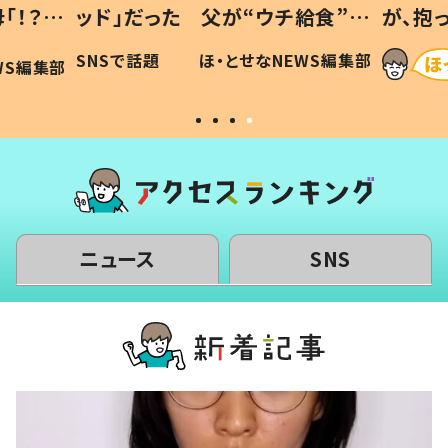
「！？」
ッド」だった 父が“ウチ給食”を
が、抱
に「可愛
作り続ける理由とは #令和の親
「涙が
SNSで話題
ほ・とせなNEWS編集部
WS編集部
#令和の子
い」
ニュース
SNS