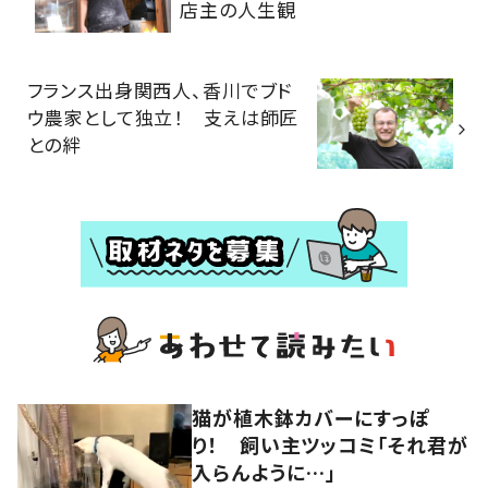
店主の人生観
フランス出身関西人、香川でブド
ウ農家として独立！ 支えは師匠
との絆
猫が植木鉢カバーにすっぽ
り！ 飼い主ツッコミ「それ君が
入らんように…」