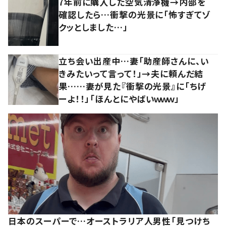
7年前に購入した空気清浄機→内部を
確認したら…衝撃の光景に「怖すぎてゾ
クッとしました…」
立ち会い出産中…妻「助産師さんに、い
きみたいって言って！」→夫に頼んだ結
果……妻が見た『衝撃の光景』に「ちげ
ーよ！！」「ほんとにやばいｗｗｗ」
日本のスーパーで…オーストラリア人男性「見つけち