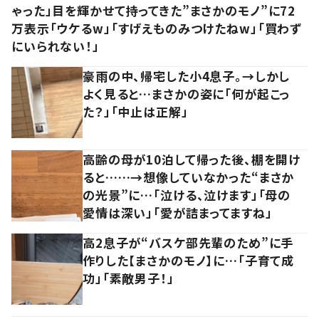
ゃった」目を輝かせて持ってきた”まさかのモノ”に72
万表示「ウケるw」「すげえものみつけたねw」「買わず
にいられない！」
豪雨の中、帰宅した小4息子。→しかし
よく見ると…まさかの姿に「何が起こっ
た？」「中止は正解」
高齢の母が10泊して帰った後、棚を開け
ると……→想像していなかった“まさか
の光景”に…「泣ける、泣けます」「母の
愛情は深い」「愛が詰まってますね」
高2息子が“バスケ部先輩のため”に手
作りした【まさかのモノ】に…「子育て成
功」「素敵男子！」