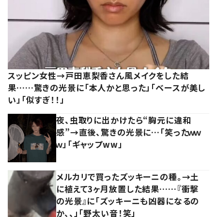
スッピン女性→戸田恵梨香さん風メイクをした結
果……驚きの光景に「本人かと思った」「ベースが美し
い」「似すぎ！！」
夜、虫取りに出かけたら“胸元に違和
感”→直後、驚きの光景に…「笑ったｗｗ
ｗ」「ギャップww」
メルカリで買ったズッキーニの種。→土
に植えて3ヶ月放置した結果……『衝撃
の光景』に「ズッキーニも凶器になるの
か、、」「野太い音！笑」