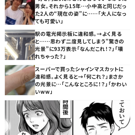
男女。それから15年…小中高と同じだっ
た2人の“現在の姿”に……「大人になっ
ても可愛い」
駅の電光掲示板に違和感。→よく見る
と……思わず二度見してしまう”驚きの
光景”に93万表示「なんだこれ！？」「壊
れちゃった？」
スーパーで買ったシャインマスカットに
違和感。よく見ると→「何これ？」まさか
の光景に…「こんなところに！？」「かわい
いww」