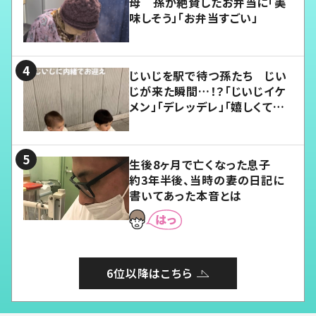
母 孫が絶賛したお弁当に「美
味しそう」「お弁当すごい」
じいじを駅で待つ孫たち じい
じが来た瞬間…！？「じいじイケ
メン」「デレッデレ」「嬉しくて可
愛くてたまらない」「幸せになれ
る」
生後8ヶ月で亡くなった息子
約3年半後、当時の妻の日記に
書いてあった本音とは
6位以降はこちら