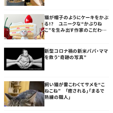
猫が帽子のようにケーキをかぶ
る!? ユニークな“かぶりね
こ”を生み出す作家のこだわり
は「絶対にオールハンドメイド」
新型コロナ禍の新米パパ・ママ
を救う‟奇跡の写真”
飼い猫が雷こわくてサメを“こ
ねこね” 「癒される」「まるで
熟練の職人」