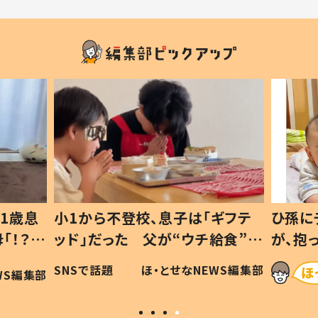
1歳息
小1から不登校、息子は「ギフテ
ひ孫に
「！？」
ッド」だった 父が“ウチ給食”を
が、抱
に「可愛
作り続ける理由とは #令和の親
「涙が
SNSで話題
ほ・とせなNEWS編集部
WS編集部
#令和の子
い」