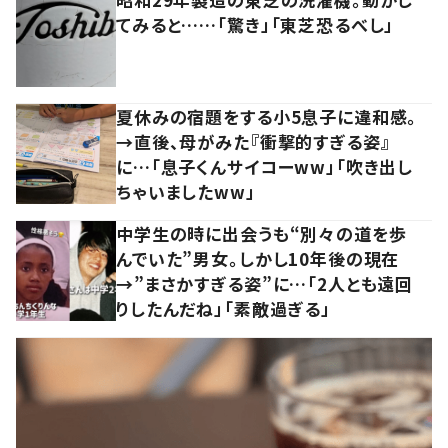
てみると……「驚き」「東芝恐るべし」
夏休みの宿題をする小5息子に違和感。
→直後、母がみた『衝撃的すぎる姿』
に…「息子くんサイコーww」「吹き出し
ちゃいましたww」
中学生の時に出会うも“別々の道を歩
んでいた”男女。しかし10年後の現在
→”まさかすぎる姿”に…「2人とも遠回
りしたんだね」「素敵過ぎる」