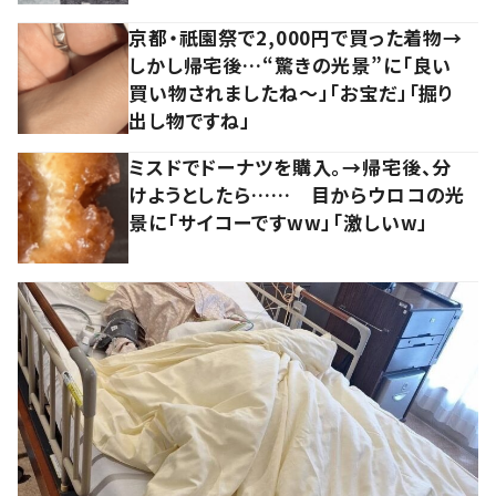
京都・祇園祭で2,000円で買った着物→
しかし帰宅後…“驚きの光景”に「良い
買い物されましたね～」「お宝だ」「掘り
出し物ですね」
ミスドでドーナツを購入。→帰宅後、分
けようとしたら…… 目からウロコの光
景に「サイコーですww」「激しいw」