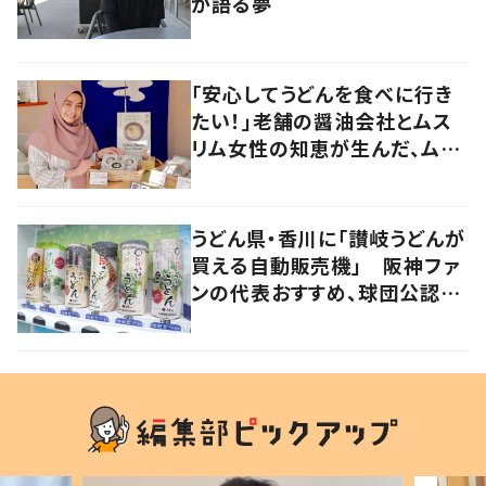
が語る夢
「安心してうどんを食べに行き
たい！」老舗の醤油会社とムス
リム女性の知恵が生んだ、ムス
リムに優しい“うどんだし醤
油”。
うどん県・香川に「讃岐うどんが
買える自動販売機」 阪神ファ
ンの代表おすすめ、球団公認カ
レーうどんも