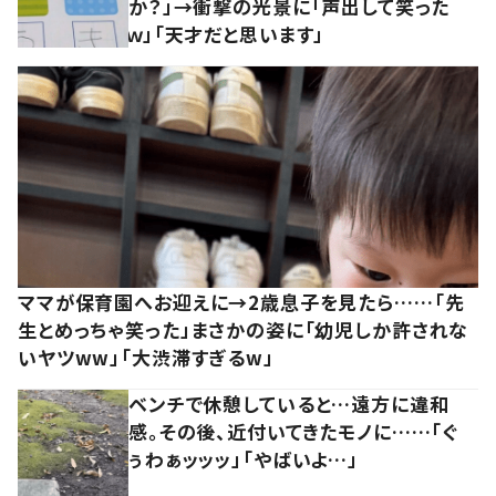
か？」→衝撃の光景に「声出して笑った
ｗ」「天才だと思います」
ママが保育園へお迎えに→2歳息子を見たら……「先
生とめっちゃ笑った」まさかの姿に「幼児しか許されな
いヤツww」「大渋滞すぎるw」
ベンチで休憩していると…遠方に違和
感。その後、近付いてきたモノに……「ぐ
ぅわぁッッッ」「やばいよ…」