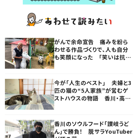
がんで余命宣告 痛みを紛ら
わせる作品づくりで、人も自分
も笑顔になった 「笑いは抗が
ん剤よりも強い」
今が「人生のベスト」 夫婦と3
匹の猫の“5人家族”が営むゲ
ストハウスの物語 香川・高松
市
香川のソウルフード「讃岐うど
ん」で勝負！ 脱サラYouTuber