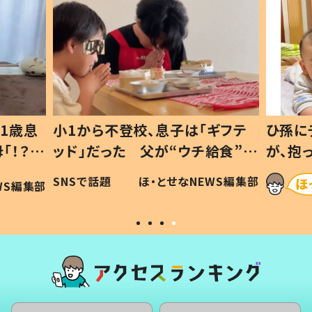
1歳息
小1から不登校、息子は「ギフテ
ひ孫に
「！？」
ッド」だった 父が“ウチ給食”を
が、抱
に「可愛
作り続ける理由とは #令和の親
「涙が
SNSで話題
ほ・とせなNEWS編集部
WS編集部
#令和の子
い」