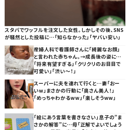
スタバでワッフルを注文した女性。しかしその後、SNS
が騒然とした投稿に…「知らなかった」「ヤバい安い」
産婦人科で看護師さんに「綺麗なお顔」
と言われた赤ちゃん。→成長後の姿に…
「将来有望すぎる」「クリクリのお目目で
可愛い」「渋い～！」
スーパーに夫を連れて行くと…妻「おー
いw」まさかの行動に「奥さん美人！」
「めっちゃわかるww」「楽しそうww」
「絵にあう言葉を書きなさい」息子の”ま
さかの解答”に…母「正解でよいでしょう