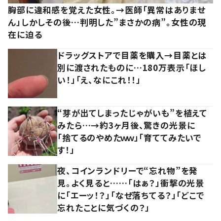
胸部に違和感を覚えた女性。→医師「異常はありませ
ん」しかしその後…判明した”まさかの病”。女性の現
在に迫る
ドラッグストアで目薬を購入→目薬とは
別に渡されたものに…180万表示「ほし
い！」「え、なにこれ！！」
“芽が出てしまったじゃがいも”を植えて
みたら…→約3ヶ月後、驚きの光景に
「捨てるのやめたｗｗ」「育ててみたいで
す！」
夜、コインランドリーで“忘れ物”を発
見。よく見ると……「はぁ？」衝撃の光景
に「エーッ！？」「なぜ落ちてる？」「どこで
忘れたことに気づくの？」