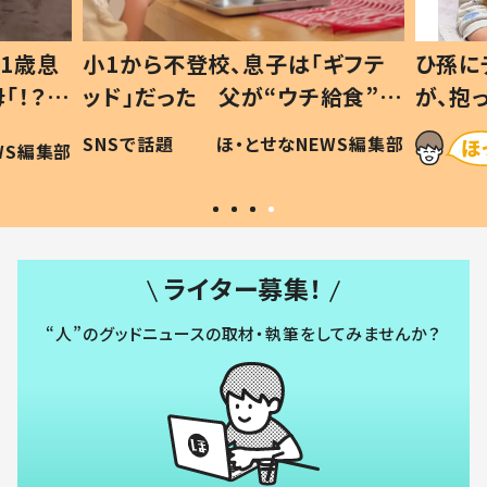
1歳息
小1から不登校、息子は「ギフテ
ひ孫に
「！？」
ッド」だった 父が“ウチ給食”を
が、抱
に「可愛
作り続ける理由とは #令和の親
「涙が
SNSで話題
ほ・とせなNEWS編集部
WS編集部
#令和の子
い」
ライター募集！
“人”のグッドニュースの取材・執筆をしてみませんか？