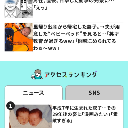
男性。直後、目撃した衝撃の光景に…
「えっ」
里帰り出産から帰宅した妻子。→夫が用
意した“ベビーベッド”を見ると…「英才
教育が過ぎるww」「闘魂こめられてる
わぁ～ww」
ニュース
SNS
平成7年に生まれた双子…その
29年後の姿に「漫画みたい」「素
敵すぎる」