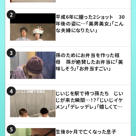
平成6年に撮った2ショット 30
年後の姿に…「美男美女」「こん
な夫婦になりたい」
孫のためにお弁当を作った祖
母 孫が絶賛したお弁当に「美
味しそう」「お弁当すごい」
じいじを駅で待つ孫たち じい
じが来た瞬間…！？「じいじイケ
メン」「デレッデレ」「嬉しくて可
愛くてたまらない」「幸せになれ
る」
生後8ヶ月で亡くなった息子