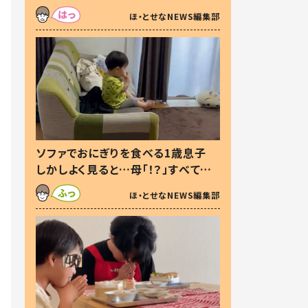
た本音とは
ほ・とせなNEWS編集部
ソファでおにぎりを食べる1歳息子
しかしよく見ると…母「！？」すべてを
察した母の投稿に「可愛いから許
ほ・とせなNEWS編集部
す！」「現行犯〜」