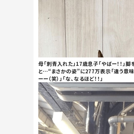
母「刺青入れた」17歳息子「やばー！！」脚
と…“まさかの姿”に277万表示「違う意
ーー（笑）」「な、なるほど！！」