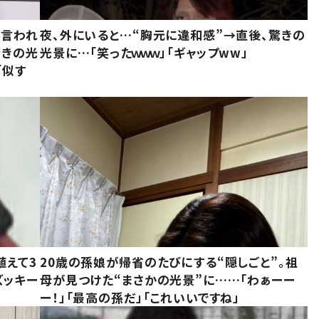
と言われ
夜、外にいると…“胸元に違和感”→直後、驚きの
驚きの光
光景に…「笑ったｗｗｗ」「ギャップww」
「似す
植えて3
20歳の孫娘が帰省のたびにする“隠しごと”。祖
ズッキー
母が見つけた“まさかの光景”に……「わぁーー
ー！」「最高の孫だ」「これいいですね」