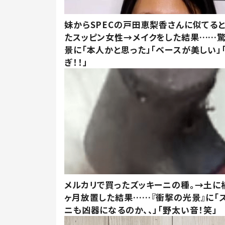
妹からSPECの戸田恵梨香さんに似てる
たスッピン女性→メイクをした結果……
景に「本人かと思った」「ベースが美しい」
ぎ！！」
メルカリで買ったズッキーニの種。→土に
ヶ月放置した結果……『衝撃の光景』に「
ニも凶器になるのか、、」「野太い音！笑」