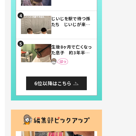
賛したお弁当に「美
味しそう」「お弁当す
ごい」
じいじを駅で待つ孫
たち じいじが来た
瞬間…！？「じいじイ
ケメン」「デレッデレ」
「嬉しくて可愛くてた
生後8ヶ月で亡くなっ
まらない」「幸せにな
た息子 約3年半
れる」
後、当時の妻の日記
に書いてあった本音
とは
6位以降はこちら