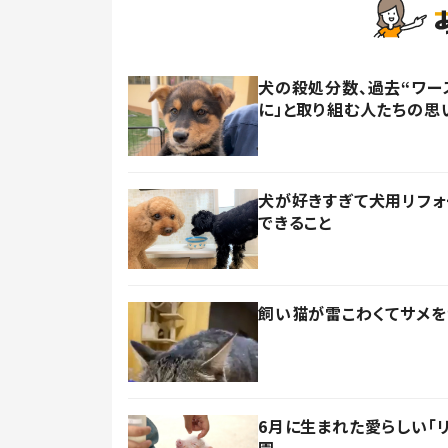
犬の殺処分数、過去“ワー
に」と取り組む人たちの思
犬が好きすぎて犬用リフォ
できること
飼い猫が雷こわくてサメを
6月に生まれた愛らしい「
園