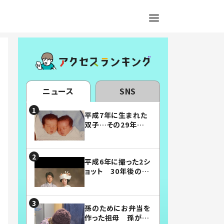
ニュース
SNS
平成7年に生まれた
双子…その29年後
の姿に「漫画みたい」
「素敵すぎる」
平成6年に撮った2シ
ョット 30年後の姿
に…「美男美女」「こ
んな夫婦になりた
い」
孫のためにお弁当を
作った祖母 孫が絶