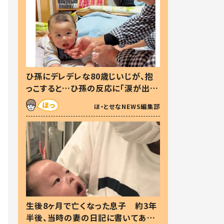
ひ孫にデレデレな80歳じいじが、抱
っこすると…ひ孫の反応に「涙が出ま
した」「可愛くて仕方ない」
ほ・とせなNEWS編集部
生後8ヶ月で亡くなった息子 約3年
半後、当時の妻の日記に書いてあっ