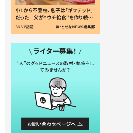
小1から不登校、息子は「ギフテッド」
だった 父が“ウチ給食”を作り続け
る理由とは #令和の親 #令和の子
SNSで話題
ほ・とせなNEWS編集部
ライター募集！
“人”のグッドニュースの取材・執筆をし
てみませんか？
お問い合わせページへ