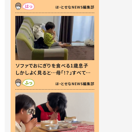
た本音とは
ほ・とせなNEWS編集部
ソファでおにぎりを食べる1歳息子
しかしよく見ると…母「！？」すべてを
察した母の投稿に「可愛いから許
ほ・とせなNEWS編集部
す！」「現行犯〜」