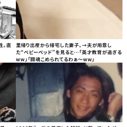
性。直
里帰り出産から帰宅した妻子。→夫が用意し
た“ベビーベッド”を見ると…「英才教育が過ぎる
ww」「闘魂こめられてるわぁ～ww」