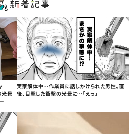
ャ
実家解体中…作業員に話しかけられた男性。直
の光景
後、目撃した衝撃の光景に…「えっ」
ー