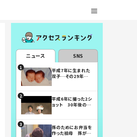
ニュース
SNS
平成7年に生まれた
双子…その29年後
の姿に「漫画みたい」
「素敵すぎる」
平成6年に撮った2シ
ョット 30年後の姿
に…「美男美女」「こ
んな夫婦になりた
い」
孫のためにお弁当を
作った祖母 孫が絶