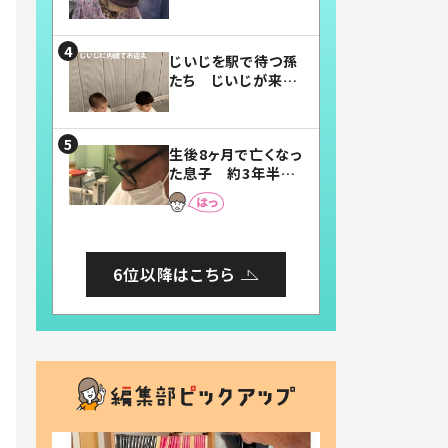
賛したお弁当に「美
味しそう」「お弁当す
ごい」
じいじを駅で待つ孫
たち じいじが来た
瞬間…！？「じいじイ
ケメン」「デレッデレ」
「嬉しくて可愛くてた
生後8ヶ月で亡くなっ
まらない」「幸せにな
た息子 約3年半
れる」
後、当時の妻の日記
に書いてあった本音
とは
6位以降はこちら