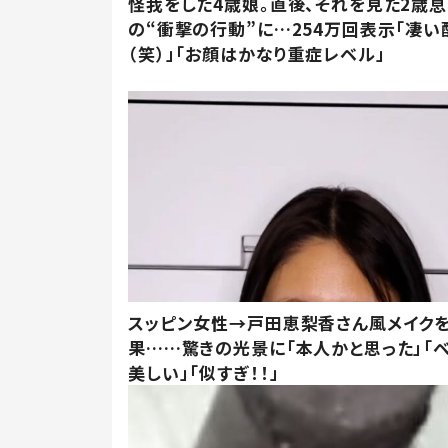
怪我をした4歳娘。直後、それを見た2歳
の“衝撃の行動”に…254万回表示「凄い
（笑）」「お顔はかなり重症レベル」
スッピン女性→戸田恵梨香さん風メイク
果……驚きの光景に「本人かと思った」「
美しい」「似すぎ！！」