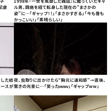
息子
1998年『一世を風靡した雑誌』に載っていたギャ
配慮
ル男。闘病を経て転身した現在の”まさかの
姿”に…「ギャップ！！」「まさかすぎる」「今も昔も
かっこいい」「素晴らしい」
をした結
夜、虫取りに出かけたら“胸元に違和感”→直後、
ベースが
驚きの光景に…「笑ったｗｗｗ」「ギャップww」