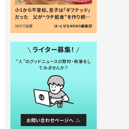
小1から不登校、息子は「ギフテッド」
だった 父が“ウチ給食”を作り続け
る理由とは #令和の親 #令和の子
SNSで話題
ほ・とせなNEWS編集部
ライター募集！
“人”のグッドニュースの取材・執筆をし
てみませんか？
お問い合わせページへ