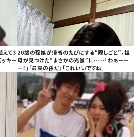
植えて3
20歳の孫娘が帰省のたびにする“隠しごと”。祖
ズッキー
母が見つけた“まさかの光景”に……「わぁーー
ー！」「最高の孫だ」「これいいですね」