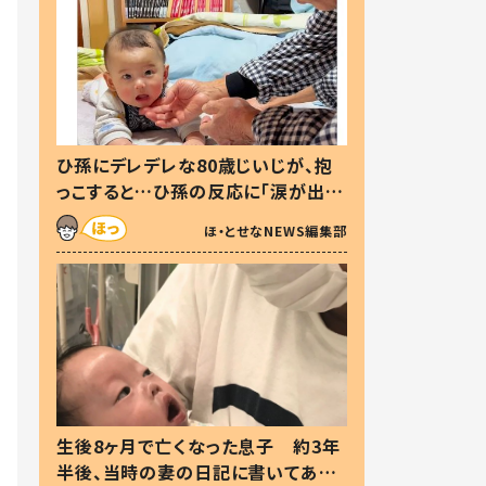
ひ孫にデレデレな80歳じいじが、抱
っこすると…ひ孫の反応に「涙が出ま
した」「可愛くて仕方ない」
ほ・とせなNEWS編集部
生後8ヶ月で亡くなった息子 約3年
半後、当時の妻の日記に書いてあっ