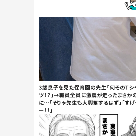
3歳息子を見た保育園の先生「何そのTシ
ツ！？」→職員全員に激震が走ったまさか
に…「そりゃ先生も大興奮するはず」「すげ
ー！！」