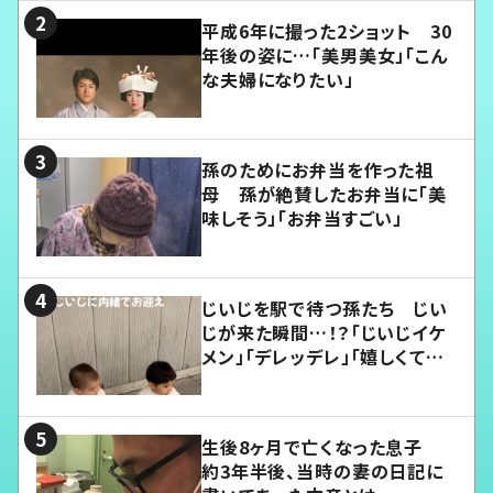
平成6年に撮った2ショット 30
年後の姿に…「美男美女」「こん
な夫婦になりたい」
孫のためにお弁当を作った祖
母 孫が絶賛したお弁当に「美
味しそう」「お弁当すごい」
じいじを駅で待つ孫たち じい
じが来た瞬間…！？「じいじイケ
メン」「デレッデレ」「嬉しくて可
愛くてたまらない」「幸せになれ
る」
生後8ヶ月で亡くなった息子
約3年半後、当時の妻の日記に