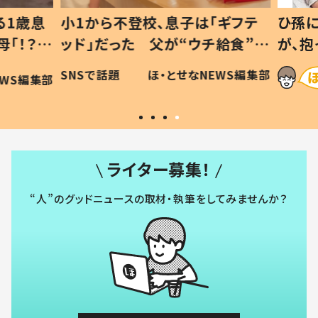
1歳息
小1から不登校、息子は「ギフテ
ひ孫に
「！？」
ッド」だった 父が“ウチ給食”を
が、抱
に「可愛
作り続ける理由とは #令和の親
「涙が
SNSで話題
ほ・とせなNEWS編集部
WS編集部
#令和の子
い」
ライター募集！
“人”のグッドニュースの取材・執筆をしてみませんか？