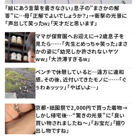
「絵にあう言葉を書きなさい」息子の”まさかの解
答”に…母「正解でよいでしょうか？」→衝撃の光景に
「声出して笑ったｗ」「天才だと思います」
ママが保育園へお迎えに→2歳息子を
見たら……「先生とめっちゃ笑った」まさ
かの姿に「幼児しか許されないヤツ
ww」「大渋滞すぎるw」
ベンチで休憩していると…遠方に違和
感。その後、近付いてきたモノに……「ぐ
ぅわぁッッッ」「やばいよ…」
京都・祇園祭で2,000円で買った着物→
しかし帰宅後…“驚きの光景”に「良い
買い物されましたね～」「お宝だ」「掘り
出し物ですね」