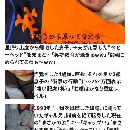
里帰り出産から帰宅した妻子。→夫が用意した“ベビ
ーベッド”を見ると…「英才教育が過ぎるww」「闘魂こ
められてるわぁ～ww」
怪我をした4歳娘。直後、それを見た2歳
息子の“衝撃の行動”に…254万回表示
「凄い配慮（笑）」「お顔はかなり重症レ
ベル」
1998年『一世を風靡した雑誌』に載って
いたギャル男。闘病を経て転身した現在
の”まさかの姿”に…「ギャップ！！」「まさ
かすぎる」「今も昔もかっこいい」「素晴