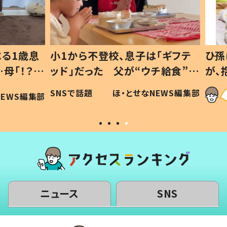
1歳息
小1から不登校、息子は「ギフテ
ひ孫に
「！？」
ッド」だった 父が“ウチ給食”を
が、抱
に「可愛
作り続ける理由とは #令和の親
「涙が
SNSで話題
ほ・とせなNEWS編集部
WS編集部
#令和の子
い」
ニュース
SNS