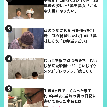
平成6年に撮った2ショット 30
年後の姿に…「美男美女」「こん
な夫婦になりたい」
孫のためにお弁当を作った祖
母 孫が絶賛したお弁当に「美
味しそう」「お弁当すごい」
じいじを駅で待つ孫たち じい
じが来た瞬間…！？「じいじイケ
メン」「デレッデレ」「嬉しくて可
愛くてたまらない」「幸せになれ
る」
生後8ヶ月で亡くなった息子
約3年半後、当時の妻の日記に
書いてあった本音とは