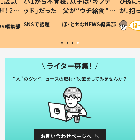
1歳息
小1から不登校、息子は「ギフテ
ひ孫に
「！？」
ッド」だった 父が“ウチ給食”を
が、抱
に「可愛
作り続ける理由とは #令和の親
「涙が
SNSで話題
ほ・とせなNEWS編集部
WS編集部
#令和の子
い」
ライター募集！
“人”のグッドニュースの取材・執筆をしてみませんか？
お問い合わせページへ