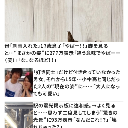
母「刺青入れた」17歳息子「やばー！！」脚を見る
と…“まさかの姿”に277万表示「違う意味でやばーー
（笑）」「な、なるほど！！」
「好き同士」だけど付き合っていなかった
男女。それから15年…小中高と同じだっ
た2人の“現在の姿”に……「大人になっ
ても可愛い」
駅の電光掲示板に違和感。→よく見る
と……思わず二度見してしまう”驚きの
光景”に93万表示「なんだこれ！？」「壊
れちゃった？」