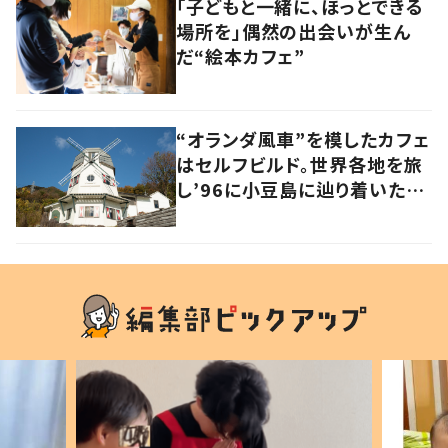
「子どもと一緒に、ほっとできる
場所を」偶然の出会いが生ん
だ“絵本カフェ”
“オランダ風車”を模したカフェ
はセルフビルド。世界各地を旅
し’96に小豆島に辿り着いた家
族の軌跡とこれから。