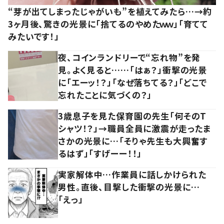
“芽が出てしまったじゃがいも”を植えてみたら…→約
3ヶ月後、驚きの光景に「捨てるのやめたｗｗ」「育てて
みたいです！」
夜、コインランドリーで“忘れ物”を発
見。よく見ると……「はぁ？」衝撃の光景
に「エーッ！？」「なぜ落ちてる？」「どこで
忘れたことに気づくの？」
3歳息子を見た保育園の先生「何そのT
シャツ！？」→職員全員に激震が走ったま
さかの光景に…「そりゃ先生も大興奮す
るはず」「すげーー！！」
実家解体中…作業員に話しかけられた
男性。直後、目撃した衝撃の光景に…
「えっ」