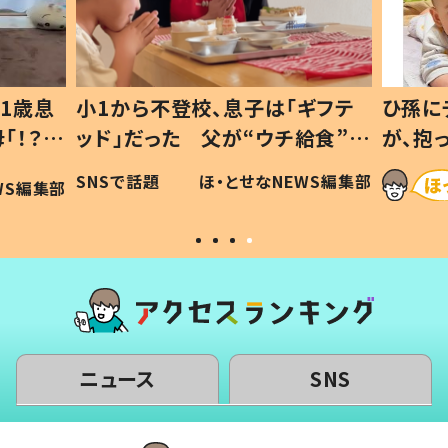
1歳息
小1から不登校、息子は「ギフテ
ひ孫に
「！？」
ッド」だった 父が“ウチ給食”を
が、抱
に「可愛
作り続ける理由とは #令和の親
「涙が
SNSで話題
ほ・とせなNEWS編集部
WS編集部
#令和の子
い」
ニュース
SNS