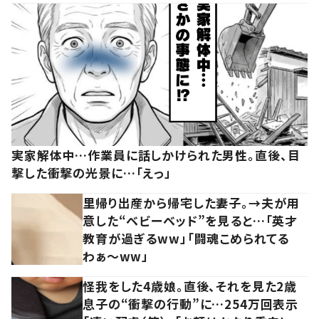
実家解体中…作業員に話しかけられた男性。直後、目
撃した衝撃の光景に…「えっ」
里帰り出産から帰宅した妻子。→夫が用
意した“ベビーベッド”を見ると…「英才
教育が過ぎるww」「闘魂こめられてる
わぁ～ww」
怪我をした4歳娘。直後、それを見た2歳
息子の“衝撃の行動”に…254万回表示