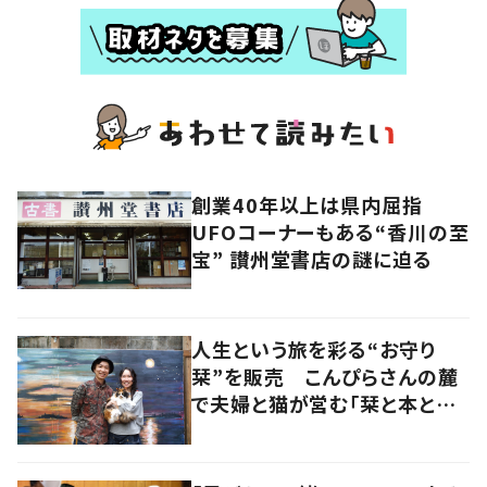
創業40年以上は県内屈指
UFOコーナーもある“香川の至
宝” 讃州堂書店の謎に迫る
人生という旅を彩る“お守り
栞”を販売 こんぴらさんの麓
で夫婦と猫が営む「栞と本とカ
レーの店」