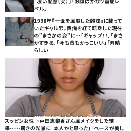
「凄い配慮（笑）」「お顔はかなり重症レ
ベル」
1998年『一世を風靡した雑誌』に載って
いたギャル男。闘病を経て転身した現在
の”まさかの姿”に…「ギャップ！！」「まさ
かすぎる」「今も昔もかっこいい」「素晴
らしい」
スッピン女性→戸田恵梨香さん風メイクをした結
果……驚きの光景に「本人かと思った」「ベースが美し