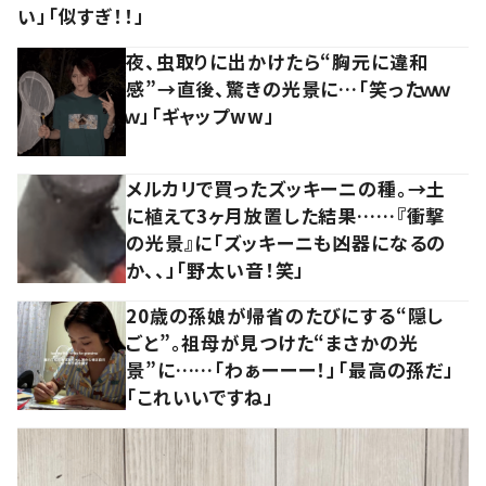
い」「似すぎ！！」
夜、虫取りに出かけたら“胸元に違和
感”→直後、驚きの光景に…「笑ったｗｗ
ｗ」「ギャップww」
メルカリで買ったズッキーニの種。→土
に植えて3ヶ月放置した結果……『衝撃
の光景』に「ズッキーニも凶器になるの
か、、」「野太い音！笑」
20歳の孫娘が帰省のたびにする“隠し
ごと”。祖母が見つけた“まさかの光
景”に……「わぁーーー！」「最高の孫だ」
「これいいですね」