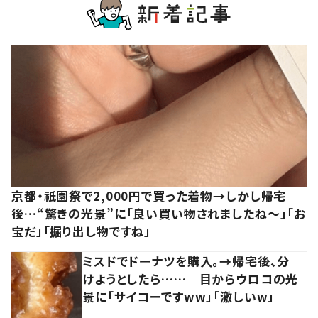
京都・祇園祭で2,000円で買った着物→しかし帰宅
後…“驚きの光景”に「良い買い物されましたね～」「お
宝だ」「掘り出し物ですね」
ミスドでドーナツを購入。→帰宅後、分
けようとしたら…… 目からウロコの光
景に「サイコーですww」「激しいw」