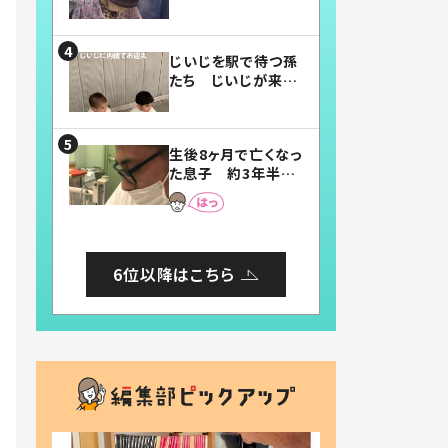
賛したお弁当に「美
味しそう」「お弁当す
ごい」
じいじを駅で待つ孫
たち じいじが来た
瞬間…！？「じいじイ
ケメン」「デレッデレ」
「嬉しくて可愛くてた
生後8ヶ月で亡くなっ
まらない」「幸せにな
た息子 約3年半
れる」
後、当時の妻の日記
に書いてあった本音
とは
6位以降はこちら