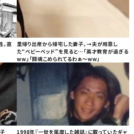
性。直
里帰り出産から帰宅した妻子。→夫が用意し
た“ベビーベッド”を見ると…「英才教育が過ぎる
ww」「闘魂こめられてるわぁ～ww」
息子
1998年『一世を風靡した雑誌』に載っていたギャ