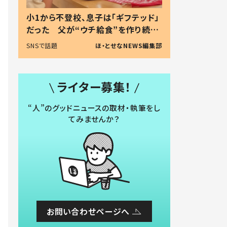
小1から不登校、息子は「ギフテッド」
だった 父が“ウチ給食”を作り続け
る理由とは #令和の親 #令和の子
SNSで話題
ほ・とせなNEWS編集部
ライター募集！
“人”のグッドニュースの取材・執筆をし
てみませんか？
お問い合わせページへ