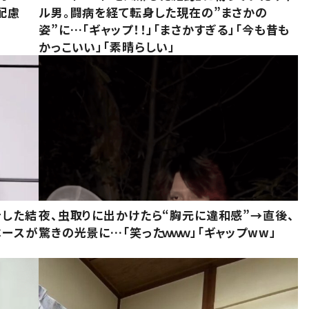
配慮
ル男。闘病を経て転身した現在の”まさかの
姿”に…「ギャップ！！」「まさかすぎる」「今も昔も
かっこいい」「素晴らしい」
をした結
夜、虫取りに出かけたら“胸元に違和感”→直後、
ベースが
驚きの光景に…「笑ったｗｗｗ」「ギャップww」