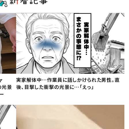
ャ
実家解体中…作業員に話しかけられた男性。直
の光景
後、目撃した衝撃の光景に…「えっ」
ー