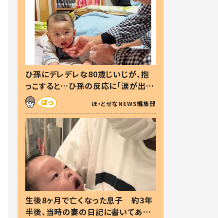
ひ孫にデレデレな80歳じいじが、抱
っこすると…ひ孫の反応に「涙が出ま
した」「可愛くて仕方ない」
ほ・とせなNEWS編集部
生後8ヶ月で亡くなった息子 約3年
半後、当時の妻の日記に書いてあっ