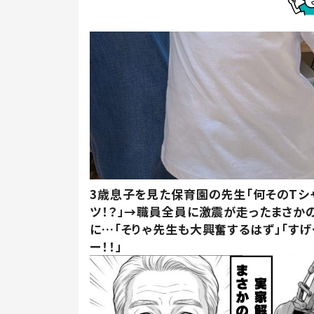
3歳息子を見た保育園の先生「何そのTシ
ツ！？」→職員全員に激震が走ったまさか
に…「そりゃ先生も大興奮するはず」「すげ
ー！！」