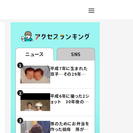
ニュース
SNS
平成7年に生まれた
双子…その29年後
の姿に「漫画みたい」
「素敵すぎる」
平成6年に撮った2シ
ョット 30年後の姿
に…「美男美女」「こ
んな夫婦になりた
い」
孫のためにお弁当を
作った祖母 孫が絶