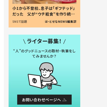
小1から不登校、息子は「ギフテッド」
だった 父が“ウチ給食”を作り続け
る理由とは #令和の親 #令和の子
SNSで話題
ほ・とせなNEWS編集部
ライター募集！
“人”のグッドニュースの取材・執筆をし
てみませんか？
お問い合わせページへ