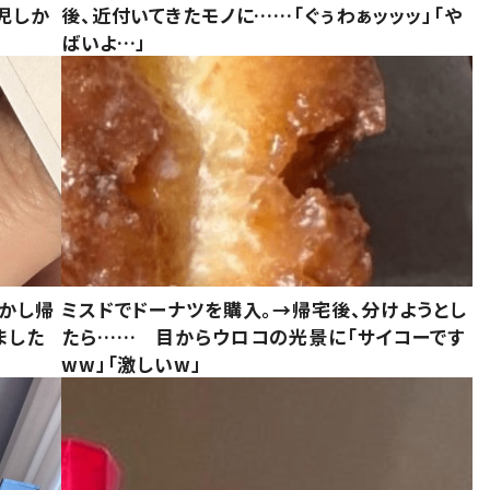
児しか
後、近付いてきたモノに……「ぐぅわぁッッッ」「や
ばいよ…」
しかし帰
ミスドでドーナツを購入。→帰宅後、分けようとし
ました
たら…… 目からウロコの光景に「サイコーです
ww」「激しいw」