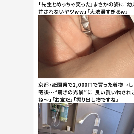
「先生とめっちゃ笑った」まさかの姿に「幼
許されないヤツww」「大渋滞すぎるw」
京都・祇園祭で2,000円で買った着物→
宅後…“驚きの光景”に「良い買い物され
ね～」「お宝だ」「掘り出し物ですね」