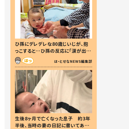
ひ孫にデレデレな80歳じいじが、抱
っこすると…ひ孫の反応に「涙が出ま
した」「可愛くて仕方ない」
ほ・とせなNEWS編集部
生後8ヶ月で亡くなった息子 約3年
半後、当時の妻の日記に書いてあっ