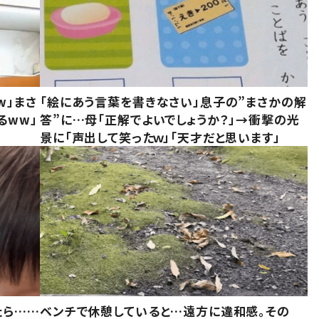
w」まさ
「絵にあう言葉を書きなさい」息子の”まさかの解
るww」
答”に…母「正解でよいでしょうか？」→衝撃の光
景に「声出して笑ったｗ」「天才だと思います」
たら……
ベンチで休憩していると…遠方に違和感。その