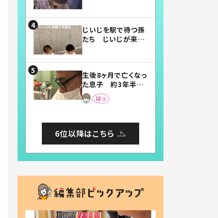
賛したお弁当に「美
味しそう」「お弁当す
ごい」
じいじを駅で待つ孫
たち じいじが来た
瞬間…！？「じいじイ
ケメン」「デレッデレ」
「嬉しくて可愛くてた
生後8ヶ月で亡くなっ
まらない」「幸せにな
た息子 約3年半
れる」
後、当時の妻の日記
に書いてあった本音
とは
6位以降はこちら