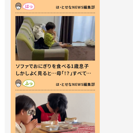
た本音とは
ほ・とせなNEWS編集部
ソファでおにぎりを食べる1歳息子
しかしよく見ると…母「！？」すべてを
察した母の投稿に「可愛いから許
ほ・とせなNEWS編集部
す！」「現行犯〜」