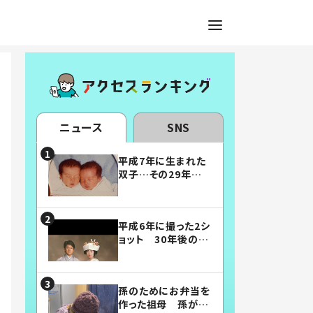
ニュース
SNS
平成7年に生まれた
双子…その29年後
の姿に「漫画みたい」
「素敵すぎる」
平成6年に撮った2シ
ョット 30年後の姿
に…「美男美女」「こ
んな夫婦になりた
い」
孫のためにお弁当を
作った祖母 孫が絶