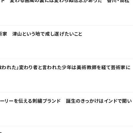
スト 変わる画風の裏には変わらぬ信念があった 香川・高松
術家 津山という地で成し遂げたいこと
救われた」変わり者と言われた少年は美術教師を経て芸術家に
トーリーを伝える刺繍ブランド 誕生のきっかけはインドで開い