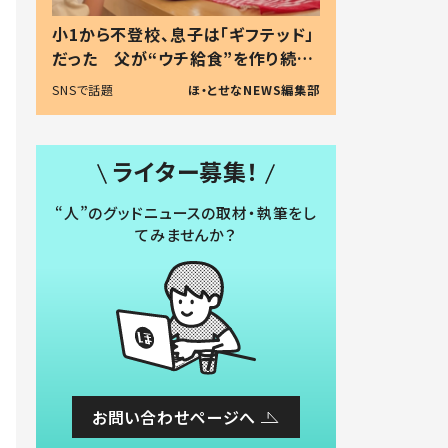
小1から不登校、息子は「ギフテッド」
だった 父が“ウチ給食”を作り続け
る理由とは #令和の親 #令和の子
SNSで話題
ほ・とせなNEWS編集部
ライター募集！
“人”のグッドニュースの取材・執筆をし
てみませんか？
お問い合わせページへ