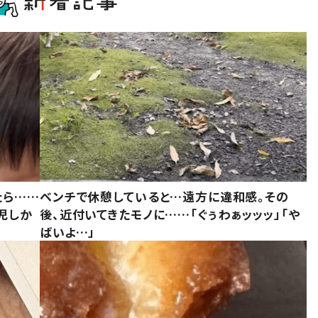
たら……
ベンチで休憩していると…遠方に違和感。その
児しか
後、近付いてきたモノに……「ぐぅわぁッッッ」「や
ばいよ…」