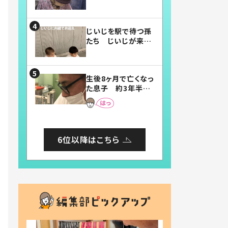
賛したお弁当に「美
味しそう」「お弁当す
ごい」
じいじを駅で待つ孫
たち じいじが来た
瞬間…！？「じいじイ
ケメン」「デレッデレ」
「嬉しくて可愛くてた
生後8ヶ月で亡くなっ
まらない」「幸せにな
た息子 約3年半
れる」
後、当時の妻の日記
に書いてあった本音
とは
6位以降はこちら