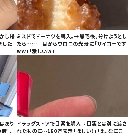
しかし帰
ミスドでドーナツを購入。→帰宅後、分けようとし
ました
たら…… 目からウロコの光景に「サイコーです
ww」「激しいw」
はあり
ドラッグストアで目薬を購入→目薬とは別に渡さ
病”。
れたものに…180万表示「ほしい！」「え、なにこ