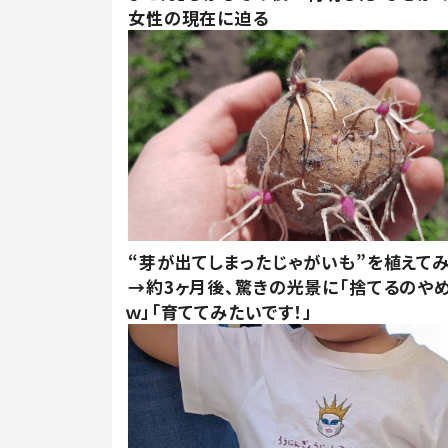
女性の現在に迫る
“芽が出てしまったじゃがいも”を植えて
→約3ヶ月後、驚きの光景に「捨てるのや
ｗ」「育ててみたいです！」