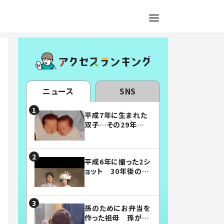
ニュース
SNS
平成7年に生まれた
双子…その29年後
の姿に「漫画みたい」
「素敵すぎる」
平成6年に撮った2シ
ョット 30年後の姿
に…「美男美女」「こ
んな夫婦になりた
い」
孫のためにお弁当を
作った祖母 孫が絶