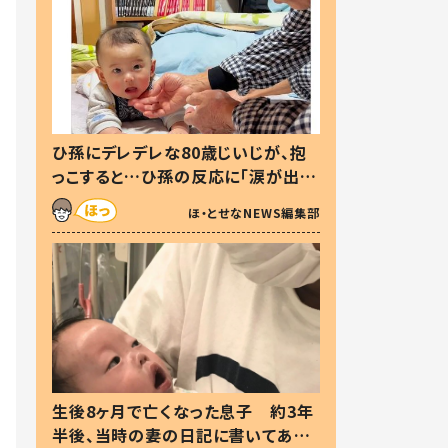
ひ孫にデレデレな80歳じいじが、抱
っこすると…ひ孫の反応に「涙が出ま
した」「可愛くて仕方ない」
ほ・とせなNEWS編集部
生後8ヶ月で亡くなった息子 約3年
半後、当時の妻の日記に書いてあっ