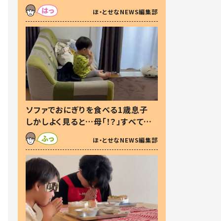
た本音とは
ほ・とせなNEWS編集部
ソファでおにぎりを食べる1歳息子
しかしよく見ると…母「！？」すべてを
察した母の投稿に「可愛いから許
ほ・とせなNEWS編集部
す！」「現行犯〜」