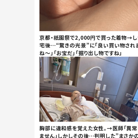
京都・祇園祭で2,000円で買った着物→
宅後…“驚きの光景”に「良い買い物され
ね～」「お宝だ」「掘り出し物ですね」
胸部に違和感を覚えた女性。→医師「異常
ません」しかしその後…判明した”まさかの