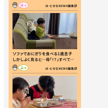
た本音とは
ほ・とせなNEWS編集部
ソファでおにぎりを食べる1歳息子
しかしよく見ると…母「！？」すべてを
察した母の投稿に「可愛いから許
ほ・とせなNEWS編集部
す！」「現行犯〜」