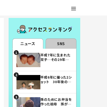
ニュース
SNS
平成7年に生まれた
双子…その29年後
の姿に「漫画みたい」
「素敵すぎる」
平成6年に撮った2シ
ョット 30年後の姿
に…「美男美女」「こ
んな夫婦になりた
い」
孫のためにお弁当を
作った祖母 孫が絶