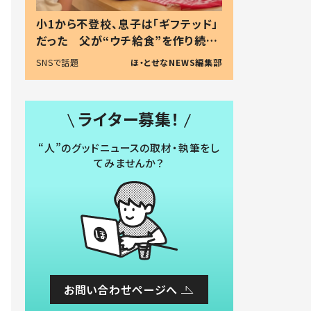
小1から不登校、息子は「ギフテッド」
だった 父が“ウチ給食”を作り続け
る理由とは #令和の親 #令和の子
SNSで話題
ほ・とせなNEWS編集部
ライター募集！
“人”のグッドニュースの取材・執筆をし
てみませんか？
お問い合わせページへ