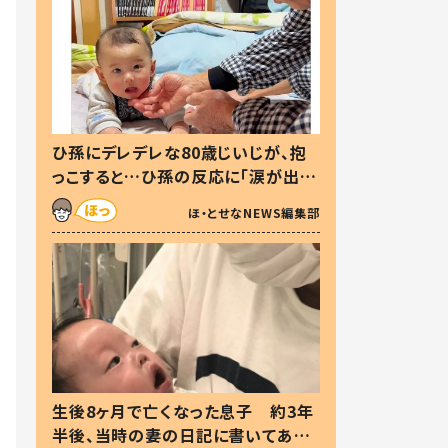
ひ孫にデレデレな80歳じいじが、抱
っこすると…ひ孫の反応に「涙が出ま
した」「可愛くて仕方ない」
ほ・とせなNEWS編集部
生後8ヶ月で亡くなった息子 約3年
半後、当時の妻の日記に書いてあっ