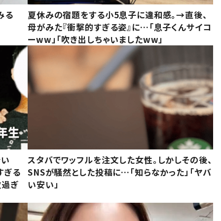
みる
夏休みの宿題をする小5息子に違和感。→直後、
母がみた『衝撃的すぎる姿』に…「息子くんサイコ
ーww」「吹き出しちゃいましたww」
でい
スタバでワッフルを注文した女性。しかしその後、
すぎる
SNSが騒然とした投稿に…「知らなかった」「ヤバ
敵過ぎ
い安い」