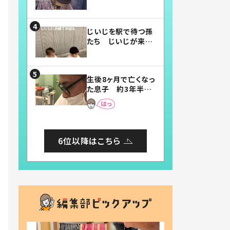
賛したお弁当に「美
味しそう」「お弁当す
ごい」
じいじを駅で待つ孫
たち じいじが来た
瞬間…！？「じいじイ
ケメン」「デレッデレ」
「嬉しくて可愛くてた
生後8ヶ月で亡くなっ
まらない」「幸せにな
た息子 約3年半
れる」
後、当時の妻の日記
に書いてあった本音
とは
6位以降はこちら