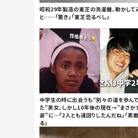
昭和29年製造の東芝の洗濯機。動かして
と……「驚き」「東芝恐るべし」
中学生の時に出会うも“別々の道を歩ん
た”男女。しかし10年後の現在→”まさか
姿”に…「2人とも遠回りしたんだね」「素
る」