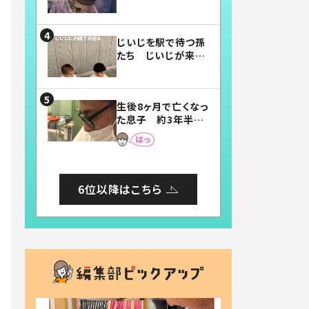
賛したお弁当に「美
味しそう」「お弁当す
ごい」
じいじを駅で待つ孫
たち じいじが来た
瞬間…！？「じいじイ
ケメン」「デレッデレ」
「嬉しくて可愛くてた
生後8ヶ月で亡くなっ
まらない」「幸せにな
た息子 約3年半
れる」
後、当時の妻の日記
に書いてあった本音
とは
6位以降はこちら