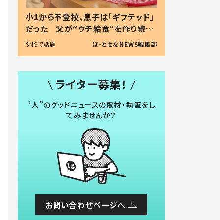
小1から不登校、息子は「ギフテッド」
だった 父が“ウチ給食”を作り続け
る理由とは #令和の親 #令和の子
SNSで話題
ほ・とせなNEWS編集部
ライター募集！
“人”のグッドニュースの取材・執筆をし
てみませんか？
お問い合わせページへ