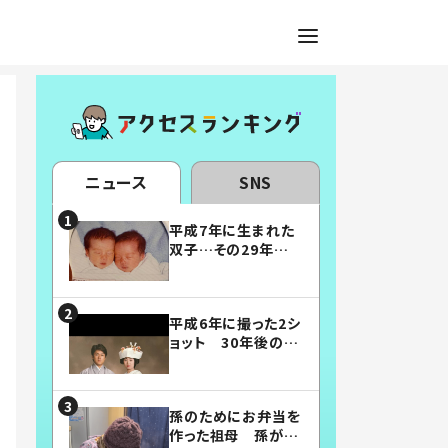
ニュース
SNS
平成7年に生まれた
双子…その29年後
の姿に「漫画みたい」
「素敵すぎる」
平成6年に撮った2シ
ョット 30年後の姿
に…「美男美女」「こ
んな夫婦になりた
い」
孫のためにお弁当を
作った祖母 孫が絶