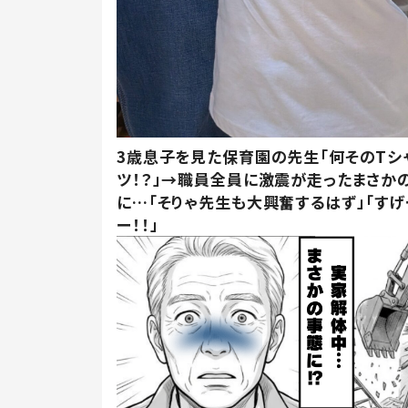
3歳息子を見た保育園の先生「何そのTシ
ツ！？」→職員全員に激震が走ったまさか
に…「そりゃ先生も大興奮するはず」「すげ
ー！！」