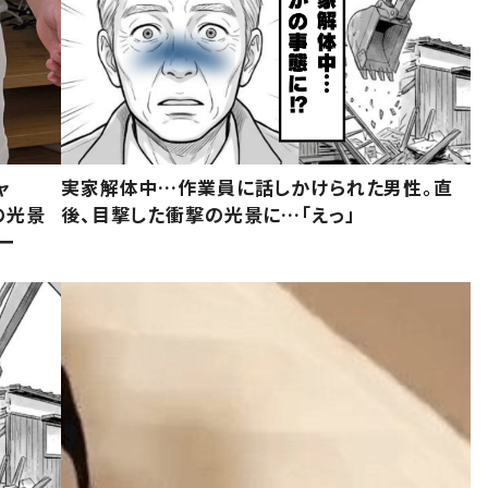
ャ
実家解体中…作業員に話しかけられた男性。直
の光景
後、目撃した衝撃の光景に…「えっ」
ー