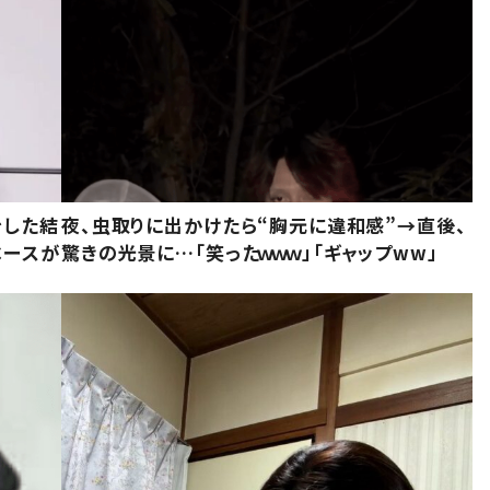
をした結
夜、虫取りに出かけたら“胸元に違和感”→直後、
ベースが
驚きの光景に…「笑ったｗｗｗ」「ギャップww」