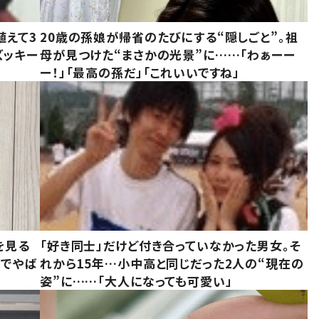
植えて3
20歳の孫娘が帰省のたびにする“隠しごと”。祖
ズッキー
母が見つけた“まさかの光景”に……「わぁーー
ー！」「最高の孫だ」「これいいですね」
を見る
「好き同士」だけど付き合っていなかった男女。そ
味でやば
れから15年…小中高と同じだった2人の“現在の
姿”に……「大人になっても可愛い」