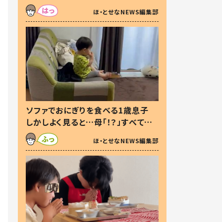
た本音とは
ほ・とせなNEWS編集部
ソファでおにぎりを食べる1歳息子
しかしよく見ると…母「！？」すべてを
察した母の投稿に「可愛いから許
ほ・とせなNEWS編集部
す！」「現行犯〜」