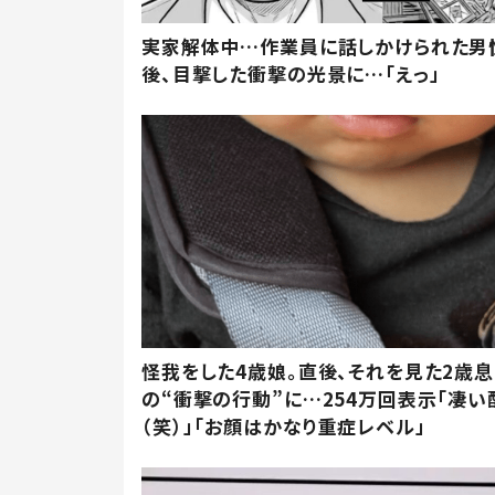
実家解体中…作業員に話しかけられた男
後、目撃した衝撃の光景に…「えっ」
怪我をした4歳娘。直後、それを見た2歳
の“衝撃の行動”に…254万回表示「凄い
（笑）」「お顔はかなり重症レベル」