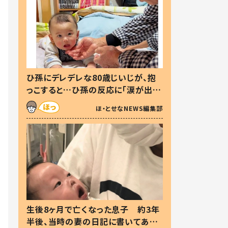
ひ孫にデレデレな80歳じいじが、抱
っこすると…ひ孫の反応に「涙が出ま
した」「可愛くて仕方ない」
ほ・とせなNEWS編集部
生後8ヶ月で亡くなった息子 約3年
半後、当時の妻の日記に書いてあっ