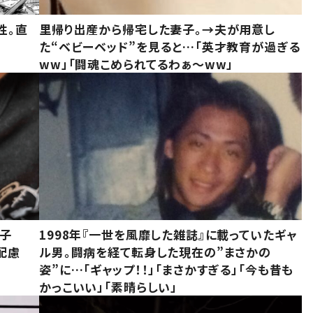
性。直
里帰り出産から帰宅した妻子。→夫が用意し
た“ベビーベッド”を見ると…「英才教育が過ぎる
ww」「闘魂こめられてるわぁ～ww」
息子
1998年『一世を風靡した雑誌』に載っていたギャ
配慮
ル男。闘病を経て転身した現在の”まさかの
姿”に…「ギャップ！！」「まさかすぎる」「今も昔も
かっこいい」「素晴らしい」