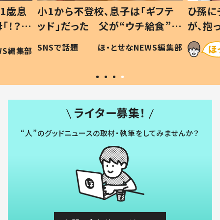
1歳息
小1から不登校、息子は「ギフテ
ひ孫に
「！？」
ッド」だった 父が“ウチ給食”を
が、抱
に「可愛
作り続ける理由とは #令和の親
「涙が
SNSで話題
ほ・とせなNEWS編集部
WS編集部
#令和の子
い」
ライター募集！
“人”のグッドニュースの取材・執筆をしてみませんか？