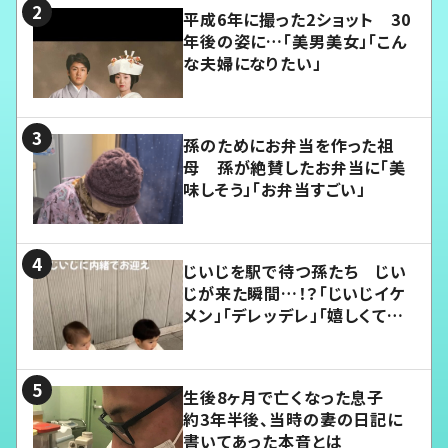
平成6年に撮った2ショット 30
年後の姿に…「美男美女」「こん
な夫婦になりたい」
孫のためにお弁当を作った祖
母 孫が絶賛したお弁当に「美
味しそう」「お弁当すごい」
じいじを駅で待つ孫たち じい
じが来た瞬間…！？「じいじイケ
メン」「デレッデレ」「嬉しくて可
愛くてたまらない」「幸せになれ
る」
生後8ヶ月で亡くなった息子
約3年半後、当時の妻の日記に
書いてあった本音とは