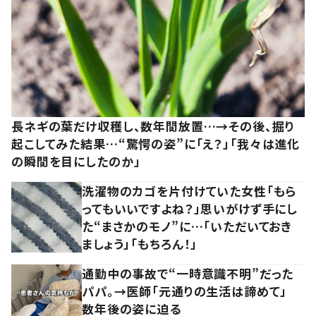
長ネギの葉だけ収穫し、数年間放置…→その後、掘り
起こしてみた結果…“驚愕の姿”に「え？」「我々は進化
の瞬間を目にしたのか」
洗濯物のカゴを片付けていた女性「もら
ってもいいですよね？」思いがけず手にし
た“まさかのモノ”に…「いただいておき
ましょう」「もちろん！」
通勤中の事故で“一時意識不明”だった
パパ。→医師「元通りの生活は諦めて」
数年後の姿に迫る