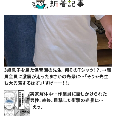
3歳息子を見た保育園の先生「何そのTシャツ！？」→職
員全員に激震が走ったまさかの光景に…「そりゃ先生
も大興奮するはず」「すげーー！！」
実家解体中…作業員に話しかけられた
男性。直後、目撃した衝撃の光景に…
「えっ」