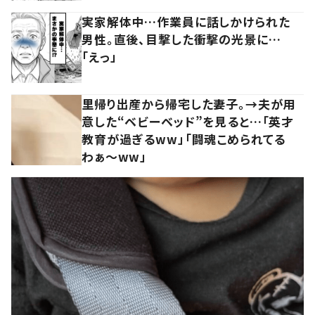
実家解体中…作業員に話しかけられた
男性。直後、目撃した衝撃の光景に…
「えっ」
里帰り出産から帰宅した妻子。→夫が用
意した“ベビーベッド”を見ると…「英才
教育が過ぎるww」「闘魂こめられてる
わぁ～ww」