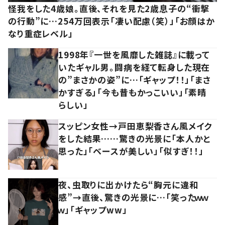
怪我をした4歳娘。直後、それを見た2歳息子の“衝撃
の行動”に…254万回表示「凄い配慮（笑）」「お顔はか
なり重症レベル」
1998年『一世を風靡した雑誌』に載って
いたギャル男。闘病を経て転身した現在
の”まさかの姿”に…「ギャップ！！」「まさ
かすぎる」「今も昔もかっこいい」「素晴
らしい」
スッピン女性→戸田恵梨香さん風メイク
をした結果……驚きの光景に「本人かと
思った」「ベースが美しい」「似すぎ！！」
夜、虫取りに出かけたら“胸元に違和
感”→直後、驚きの光景に…「笑ったｗｗ
ｗ」「ギャップww」