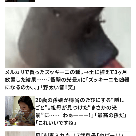
メルカリで買ったズッキーニの種。→土に植えて3ヶ月
放置した結果……『衝撃の光景』に「ズッキーニも凶器
になるのか、、」「野太い音！笑」
20歳の孫娘が帰省のたびにする“隠し
ごと”。祖母が見つけた“まさかの光
景”に……「わぁーーー！」「最高の孫だ」
「これいいですね」
母「刺青入れた」17歳息子「やばー！！」