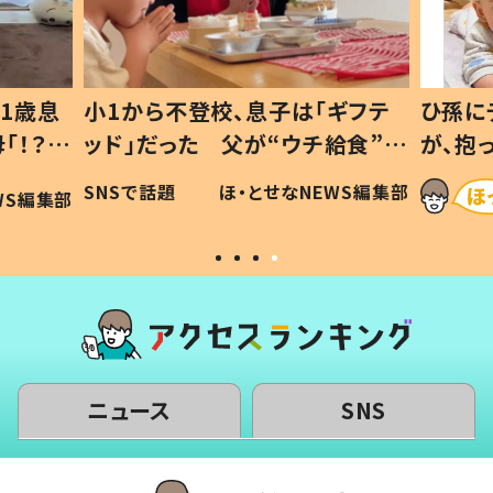
1歳息
小1から不登校、息子は「ギフテ
ひ孫に
「！？」
ッド」だった 父が“ウチ給食”を
が、抱
に「可愛
作り続ける理由とは #令和の親
「涙が
SNSで話題
ほ・とせなNEWS編集部
WS編集部
#令和の子
い」
ニュース
SNS