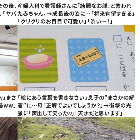
その後、
産婦人科で看護師さんに「綺麗なお顔」と言われ
」「ヤバ
た赤ちゃん。→成長後の姿に…「将来有望すぎる」
「クリクリのお目目で可愛い」「渋い～！」
w」まさ
「絵にあう言葉を書きなさい」息子の”まさかの解
るww」
答”に…母「正解でよいでしょうか？」→衝撃の光
景に「声出して笑ったｗ」「天才だと思います」