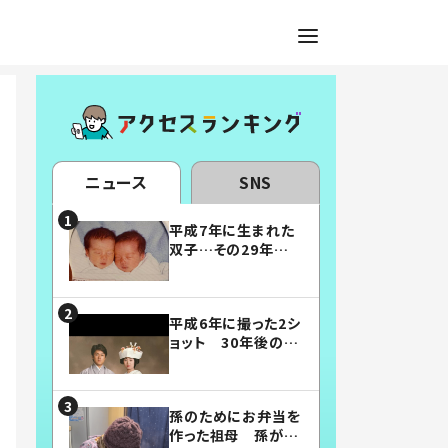
ニュース
SNS
平成7年に生まれた
双子…その29年後
の姿に「漫画みたい」
「素敵すぎる」
平成6年に撮った2シ
ョット 30年後の姿
に…「美男美女」「こ
んな夫婦になりた
い」
孫のためにお弁当を
作った祖母 孫が絶