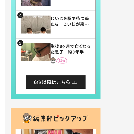
賛したお弁当に「美
味しそう」「お弁当す
ごい」
じいじを駅で待つ孫
たち じいじが来た
瞬間…！？「じいじイ
ケメン」「デレッデレ」
「嬉しくて可愛くてた
生後8ヶ月で亡くなっ
まらない」「幸せにな
た息子 約3年半
れる」
後、当時の妻の日記
に書いてあった本音
とは
6位以降はこちら