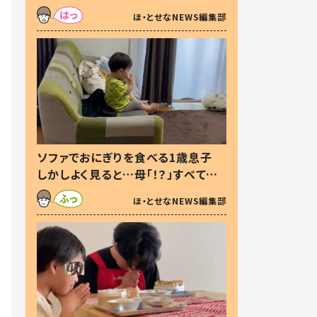
た本音とは
ほ・とせなNEWS編集部
ソファでおにぎりを食べる1歳息子
しかしよく見ると…母「！？」すべてを
察した母の投稿に「可愛いから許
ほ・とせなNEWS編集部
す！」「現行犯〜」