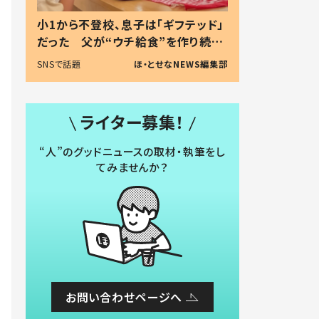
小1から不登校、息子は「ギフテッド」
だった 父が“ウチ給食”を作り続け
る理由とは #令和の親 #令和の子
SNSで話題
ほ・とせなNEWS編集部
ライター募集！
“人”のグッドニュースの取材・執筆をし
てみませんか？
お問い合わせページへ