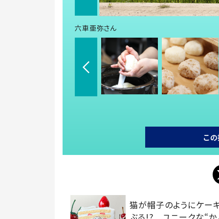
六車亜弥さん
この
猫が帽子のようにケー
ぶる!? ユニークな“か