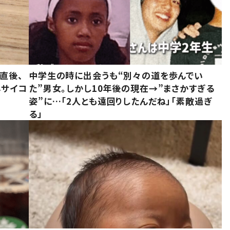
直後、
中学生の時に出会うも“別々の道を歩んでい
んサイコ
た”男女。しかし10年後の現在→”まさかすぎる
姿”に…「2人とも遠回りしたんだね」「素敵過ぎ
る」