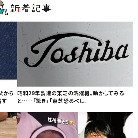
父から
昭和29年製造の東芝の洗濯機。動かしてみる
省す
と……「驚き」「東芝恐るべし」