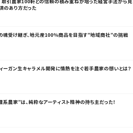
！ 取引農家100軒との信頼の積み重ねが培った経営手法から見
済のあり方だった
の魂受け継ぎ、地元産100％商品を目指す”地域商社”の挑戦
ィーガン生キャラメル開発に情熱を注ぐ若手農家の想いとは？
“理系農家”は、純粋なアーティスト精神の持ち主だった！