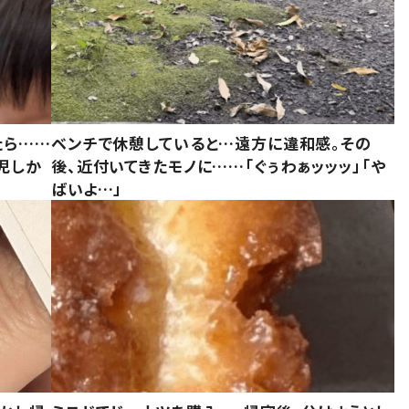
たら……
ベンチで休憩していると…遠方に違和感。その
児しか
後、近付いてきたモノに……「ぐぅわぁッッッ」「や
ばいよ…」