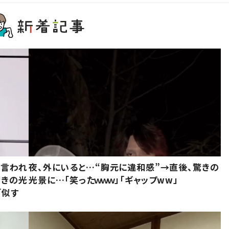
と言われ
夜、外にいると…“胸元に違和感”→直後、驚きの
驚きの光
光景に…「笑ったｗｗｗ」「ギャップww」
「似す