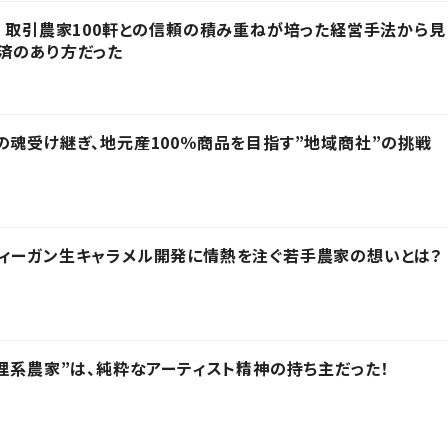
！ 取引農家100軒との信頼の積み重ねが培った経営手法から見
済のあり方だった
の魂受け継ぎ、地元産100％商品を目指す”地域商社”の挑戦
ィーガン生キャラメル開発に情熱を注ぐ若手農家の想いとは？
“理系農家”は、純粋なアーティスト精神の持ち主だった！