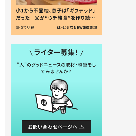
小1から不登校、息子は「ギフテッド」
だった 父が“ウチ給食”を作り続け
る理由とは #令和の親 #令和の子
SNSで話題
ほ・とせなNEWS編集部
ライター募集！
“人”のグッドニュースの取材・執筆をし
てみませんか？
お問い合わせページへ