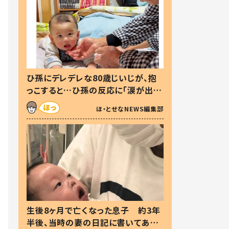
ひ孫にデレデレな80歳じいじが、抱
っこすると…ひ孫の反応に「涙が出ま
した」「可愛くて仕方ない」
ほ・とせなNEWS編集部
生後8ヶ月で亡くなった息子 約3年
半後、当時の妻の日記に書いてあっ