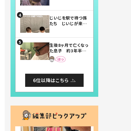
賛したお弁当に「美
味しそう」「お弁当す
ごい」
じいじを駅で待つ孫
たち じいじが来た
瞬間…！？「じいじイ
ケメン」「デレッデレ」
「嬉しくて可愛くてた
生後8ヶ月で亡くなっ
まらない」「幸せにな
た息子 約3年半
れる」
後、当時の妻の日記
に書いてあった本音
とは
6位以降はこちら