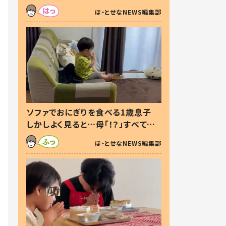
た本音とは
ほ・とせなNEWS編集部
ソファでおにぎりを食べる1歳息子
しかしよく見ると…母「！？」すべてを
察した母の投稿に「可愛いから許
ほ・とせなNEWS編集部
す！」「現行犯〜」