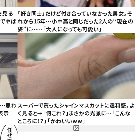
を見る
「好き同士」だけど付き合っていなかった男女。そ
味でやば
れから15年…小中高と同じだった2人の“現在の
姿”に……「大人になっても可愛い」
……思わ
スーパーで買ったシャインマスカットに違和感。よ
表示
く見ると→「何これ？」まさかの光景に…「こんな
ところに！？」「かわいいww」