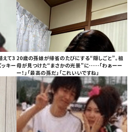
植えて3
20歳の孫娘が帰省のたびにする“隠しごと”。祖
ズッキー
母が見つけた“まさかの光景”に……「わぁーー
ー！」「最高の孫だ」「これいいですね」