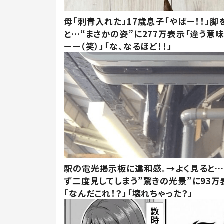
母「刺青入れた」17歳息子「やばー！！」脚
と…“まさかの姿”に277万表示「違う意
ーー（笑）」「な、なるほど！！」
駅の電光掲示板に違和感。→よく見ると
ず二度見してしまう”驚きの光景”に93万
「なんだこれ！？」「壊れちゃった？」