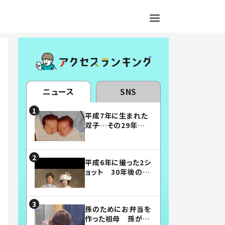
ニュース
SNS
平成7年に生まれた
双子…その29年後
の姿に「漫画みたい」
「素敵すぎる」
平成6年に撮った2シ
ョット 30年後の姿
に…「美男美女」「こ
んな夫婦になりた
い」
孫のためにお弁当を
作った祖母 孫が絶