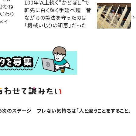
100年以上続く“かどぼし”で
ぶりね
軒先に白く輝く手延べ麺 昔
だわり
ながらの製法を守ったのは
メイ
「機械いじりの知恵」だった
う次のステージ ブレない気持ちは「人と違うことをすること」