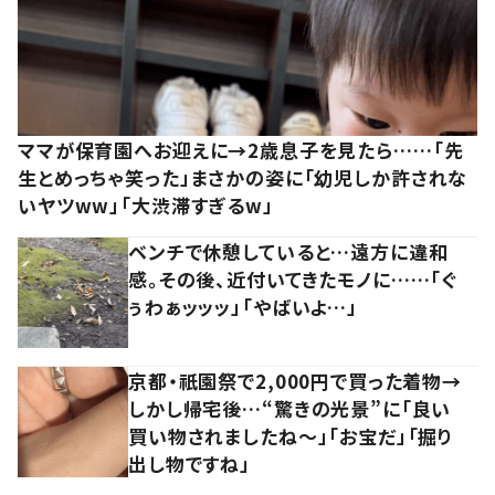
ママが保育園へお迎えに→2歳息子を見たら……「先
生とめっちゃ笑った」まさかの姿に「幼児しか許されな
いヤツww」「大渋滞すぎるw」
ベンチで休憩していると…遠方に違和
感。その後、近付いてきたモノに……「ぐ
ぅわぁッッッ」「やばいよ…」
京都・祇園祭で2,000円で買った着物→
しかし帰宅後…“驚きの光景”に「良い
買い物されましたね～」「お宝だ」「掘り
出し物ですね」