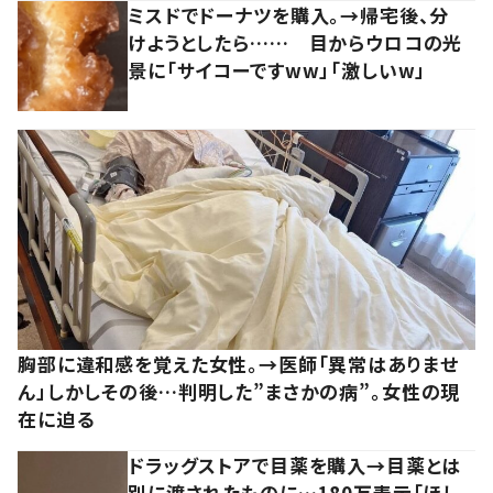
ミスドでドーナツを購入。→帰宅後、分
けようとしたら…… 目からウロコの光
景に「サイコーですww」「激しいw」
胸部に違和感を覚えた女性。→医師「異常はありませ
ん」しかしその後…判明した”まさかの病”。女性の現
在に迫る
ドラッグストアで目薬を購入→目薬とは
別に渡されたものに…180万表示「ほし