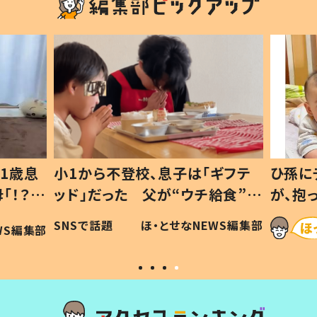
1歳息
小1から不登校、息子は「ギフテ
ひ孫に
「！？」
ッド」だった 父が“ウチ給食”を
が、抱
に「可愛
作り続ける理由とは #令和の親
「涙が
SNSで話題
ほ・とせなNEWS編集部
WS編集部
#令和の子
い」