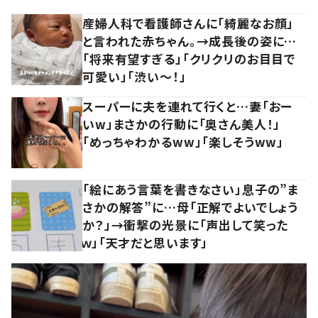
産婦人科で看護師さんに「綺麗なお顔」
と言われた赤ちゃん。→成長後の姿に…
「将来有望すぎる」「クリクリのお目目で
可愛い」「渋い～！」
スーパーに夫を連れて行くと…妻「おー
いw」まさかの行動に「奥さん美人！」
「めっちゃわかるww」「楽しそうww」
「絵にあう言葉を書きなさい」息子の”ま
さかの解答”に…母「正解でよいでしょう
か？」→衝撃の光景に「声出して笑った
ｗ」「天才だと思います」