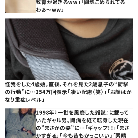
教育が過ぎるww」「闘魂こめられてる
わぁ～ww」
怪我をした4歳娘。直後、それを見た2歳息子の“衝撃
の行動”に…254万回表示「凄い配慮（笑）」「お顔はか
なり重症レベル」
1998年『一世を風靡した雑誌』に載って
いたギャル男。闘病を経て転身した現在
の”まさかの姿”に…「ギャップ！！」「まさ
かすぎる」「今も昔もかっこいい」「素晴