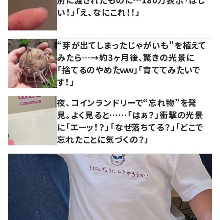
い！」「え、なにこれ！！」
“芽が出てしまったじゃがいも”を植えて
みたら…→約3ヶ月後、驚きの光景に
「捨てるのやめたｗｗ」「育ててみたいで
す！」
夜、コインランドリーで“忘れ物”を発
見。よく見ると……「はぁ？」衝撃の光景
に「エーッ！？」「なぜ落ちてる？」「どこで
忘れたことに気づくの？」