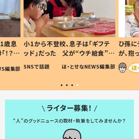
1歳息
小1から不登校、息子は「ギフテ
ひ孫に
「！？」
ッド」だった 父が“ウチ給食”を
が、抱
に「可愛
作り続ける理由とは #令和の親
「涙が
SNSで話題
ほ・とせなNEWS編集部
WS編集部
#令和の子
い」
ライター募集！
“人”のグッドニュースの取材・執筆をしてみませんか？