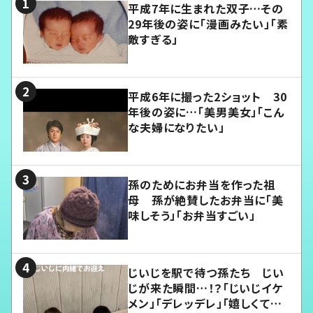
平成7年に生まれた双子…その
29年後の姿に「漫画みたい」「素
敵すぎる」
平成6年に撮った2ショット 30
年後の姿に…「美男美女」「こん
な夫婦になりたい」
孫のためにお弁当を作った祖
母 孫が絶賛したお弁当に「美
味しそう」「お弁当すごい」
じいじを駅で待つ孫たち じい
じが来た瞬間…！？「じいじイケ
メン」「デレッデレ」「嬉しくて可