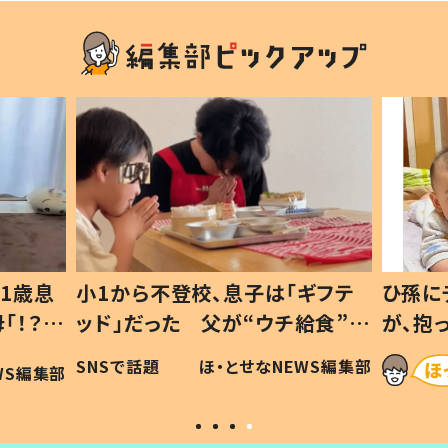
1歳息
小1から不登校、息子は「ギフテ
ひ孫に
「！？」
ッド」だった 父が“ウチ給食”を
が、抱
に「可愛
作り続ける理由とは #令和の親
「涙が
SNSで話題
ほ・とせなNEWS編集部
WS編集部
#令和の子
い」