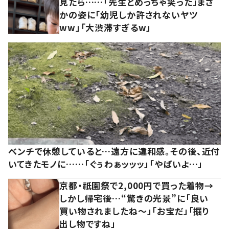
見たら……「先生とめっちゃ笑った」まさ
かの姿に「幼児しか許されないヤツ
ww」「大渋滞すぎるw」
ベンチで休憩していると…遠方に違和感。その後、近付
いてきたモノに……「ぐぅわぁッッッ」「やばいよ…」
京都・祇園祭で2,000円で買った着物→
しかし帰宅後…“驚きの光景”に「良い
買い物されましたね～」「お宝だ」「掘り
出し物ですね」