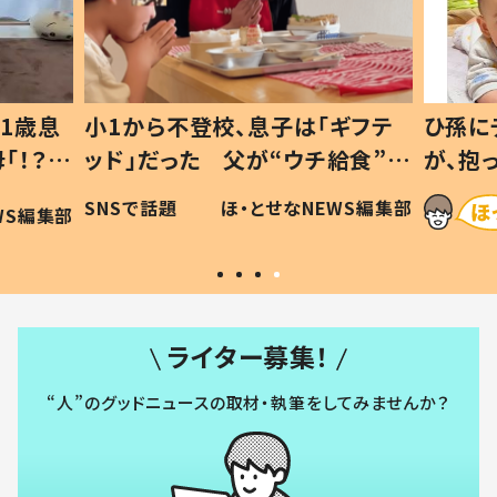
1歳息
小1から不登校、息子は「ギフテ
ひ孫に
「！？」
ッド」だった 父が“ウチ給食”を
が、抱
に「可愛
作り続ける理由とは #令和の親
「涙が
SNSで話題
ほ・とせなNEWS編集部
WS編集部
#令和の子
い」
ライター募集！
“人”のグッドニュースの取材・執筆をしてみませんか？