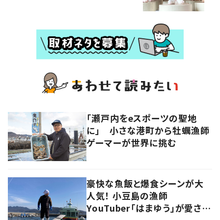
「瀬戸内をeスポーツの聖地
に」 小さな港町から牡蠣漁師
ゲーマーが世界に挑む
豪快な魚飯と爆食シーンが大
人気！ 小豆島の漁師
YouTuber「はまゆう」が愛され