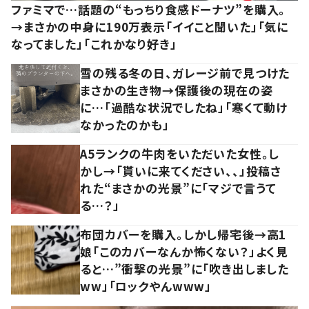
ファミマで…話題の“もっちり食感ドーナツ”を購入。
→まさかの中身に190万表示「イイこと聞いた」「気に
なってました」「これかなり好き」
雪の残る冬の日、ガレージ前で見つけた
まさかの生き物→保護後の現在の姿
に…「過酷な状況でしたね」「寒くて動け
なかったのかも」
A5ランクの牛肉をいただいた女性。し
かし→「貰いに来てください、、」投稿さ
れた“まさかの光景”に「マジで言うて
る…？」
布団カバーを購入。しかし帰宅後→高1
娘「このカバーなんか怖くない？」よく見
ると…”衝撃の光景”に「吹き出しました
ww」「ロックやんwww」