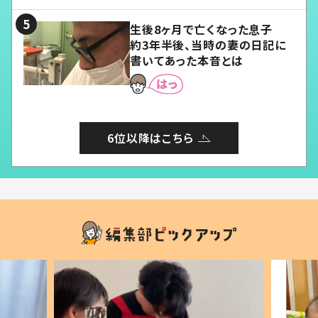
る」
生後8ヶ月で亡くなった息子
約3年半後、当時の妻の日記に
書いてあった本音とは
6位以降はこちら