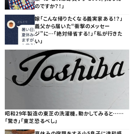
のですか？！」
嫁「こんな帰りたくなる義実家ある！？」
義父から届いた“衝撃のメッセー
ジ”に…「絶対帰省する！」「私が行きた
い」
昭和29年製造の東芝の洗濯機。動かしてみると……
「驚き」「東芝恐るべし」
夏休みの宿題をする小5息子に違和感。