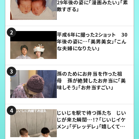
29年後の姿に「漫画みたい」「素
敵すぎる」
平成6年に撮った2ショット 30
年後の姿に…「美男美女」「こん
な夫婦になりたい」
孫のためにお弁当を作った祖
母 孫が絶賛したお弁当に「美
味しそう」「お弁当すごい」
じいじを駅で待つ孫たち じい
じが来た瞬間…！？「じいじイケ
メン」「デレッデレ」「嬉しくて可
愛くてたまらない」「幸せになれ