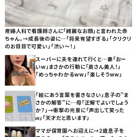
産婦人科で看護師さんに「綺麗なお顔」と言われた赤
ちゃん。→成長後の姿に…「将来有望すぎる」「クリクリ
のお目目で可愛い」「渋い～！」
スーパーに夫を連れて行くと…妻「おー
いw」まさかの行動に「奥さん美人！」
「めっちゃわかるww」「楽しそうww」
「絵にあう言葉を書きなさい」息子の”ま
さかの解答”に…母「正解でよいでしょう
か？」→衝撃の光景に「声出して笑った
ｗ」「天才だと思います」
ママが保育園へお迎えに→2歳息子を