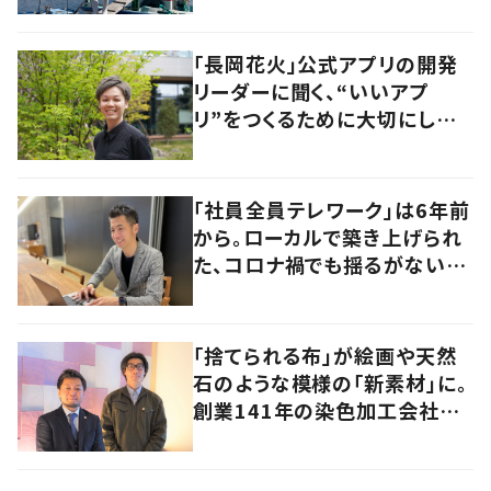
るワケ
「長岡花火」公式アプリの開発
リーダーに聞く、“いいアプ
リ”をつくるために大切にして
いること
「社員全員テレワーク」は6年前
から。ローカルで築き上げられ
た、コロナ禍でも揺るがないビ
ジネスモデルの本質
「捨てられる布」が絵画や天然
石のような模様の「新素材」に。
創業141年の染色加工会社が
仕掛けた“アップサイクル”