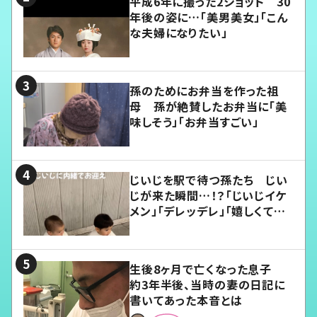
平成6年に撮った2ショット 30
年後の姿に…「美男美女」「こん
な夫婦になりたい」
孫のためにお弁当を作った祖
母 孫が絶賛したお弁当に「美
味しそう」「お弁当すごい」
じいじを駅で待つ孫たち じい
じが来た瞬間…！？「じいじイケ
メン」「デレッデレ」「嬉しくて可
愛くてたまらない」「幸せになれ
る」
生後8ヶ月で亡くなった息子
約3年半後、当時の妻の日記に
書いてあった本音とは