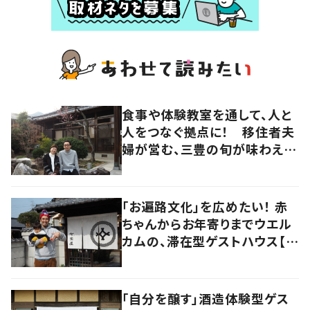
食事や体験教室を通して、人と
人をつなぐ拠点に！ 移住者夫
婦が営む、三豊の旬が味わえる
宿【暮らすように滞在したくなる
宿vol.5】
「お遍路文化」を広めたい！ 赤
ちゃんからお年寄りまでウエル
カムの、滞在型ゲストハウス【暮
らすように滞在したくなる宿
vol.4】
「自分を醸す」酒造体験型ゲス