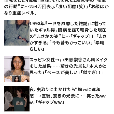
の行動”に…254万回表示「凄い配慮（笑）」「お顔はか
なり重症レベル」
1998年『一世を風靡した雑誌』に載って
いたギャル男。闘病を経て転身した現在
の”まさかの姿”に…「ギャップ！！」「まさ
かすぎる」「今も昔もかっこいい」「素晴
らしい」
スッピン女性→戸田恵梨香さん風メイク
をした結果……驚きの光景に「本人かと
思った」「ベースが美しい」「似すぎ！！」
夜、虫取りに出かけたら“胸元に違和
感”→直後、驚きの光景に…「笑ったｗｗ
ｗ」「ギャップww」