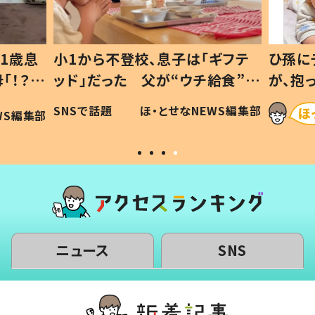
1歳息
小1から不登校、息子は「ギフテ
ひ孫に
「！？」
ッド」だった 父が“ウチ給食”を
が、抱
に「可愛
作り続ける理由とは #令和の親
「涙が
SNSで話題
ほ・とせなNEWS編集部
WS編集部
#令和の子
い」
ニュース
SNS