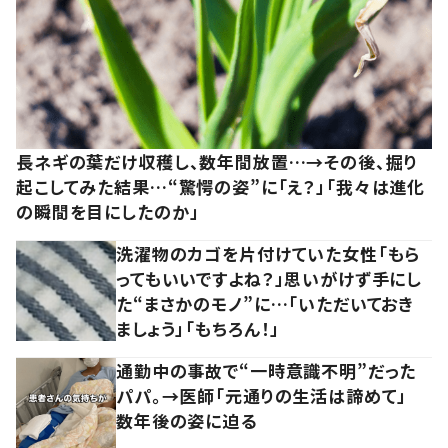
長ネギの葉だけ収穫し、数年間放置…→その後、掘り
起こしてみた結果…“驚愕の姿”に「え？」「我々は進化
の瞬間を目にしたのか」
洗濯物のカゴを片付けていた女性「もら
ってもいいですよね？」思いがけず手にし
た“まさかのモノ”に…「いただいておき
ましょう」「もちろん！」
通勤中の事故で“一時意識不明”だった
パパ。→医師「元通りの生活は諦めて」
数年後の姿に迫る