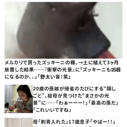
メルカリで買ったズッキーニの種。→土に植えて3ヶ月
放置した結果……『衝撃の光景』に「ズッキーニも凶器
になるのか、、」「野太い音！笑」
20歳の孫娘が帰省のたびにする“隠し
ごと”。祖母が見つけた“まさかの光
景”に……「わぁーーー！」「最高の孫だ」
「これいいですね」
母「刺青入れた」17歳息子「やばー！！」