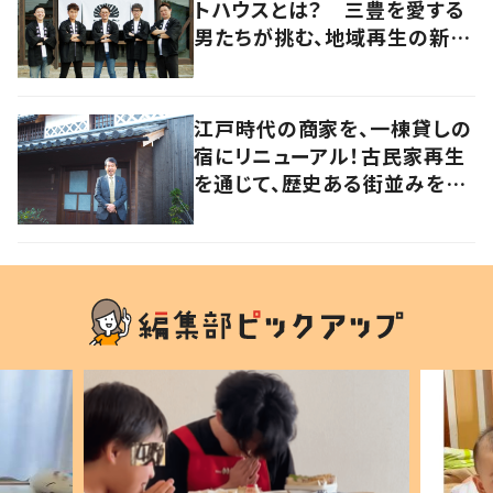
トハウスとは？ 三豊を愛する
男たちが挑む、地域再生の新し
いかたち【暮らすように滞在し
たくなる宿vol.3】
江戸時代の商家を、一棟貸しの
宿にリニューアル！古民家再生
を通じて、歴史ある街並みを守
りたい【暮らすように滞在したく
なる宿vol.2】