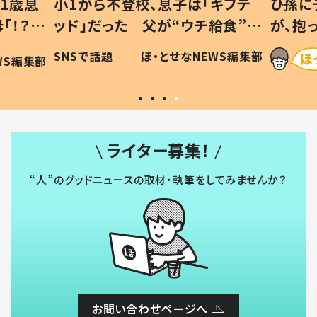
1歳息
小1から不登校、息子は「ギフテ
ひ孫に
「！？」
ッド」だった 父が“ウチ給食”を
が、抱
に「可愛
作り続ける理由とは #令和の親
「涙が
SNSで話題
ほ・とせなNEWS編集部
WS編集部
#令和の子
い」
ライター募集！
“人”のグッドニュースの取材・執筆をしてみませんか？
お問い合わせページへ