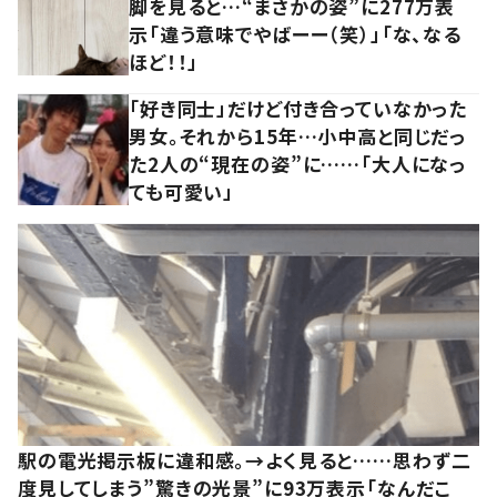
脚を見ると…“まさかの姿”に277万表
示「違う意味でやばーー（笑）」「な、なる
ほど！！」
「好き同士」だけど付き合っていなかった
男女。それから15年…小中高と同じだっ
た2人の“現在の姿”に……「大人になっ
ても可愛い」
駅の電光掲示板に違和感。→よく見ると……思わず二
度見してしまう”驚きの光景”に93万表示「なんだこ