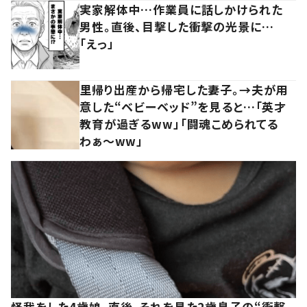
実家解体中…作業員に話しかけられた
男性。直後、目撃した衝撃の光景に…
「えっ」
里帰り出産から帰宅した妻子。→夫が用
意した“ベビーベッド”を見ると…「英才
教育が過ぎるww」「闘魂こめられてる
わぁ～ww」
怪我をした4歳娘。直後、それを見た2歳息子の“衝撃