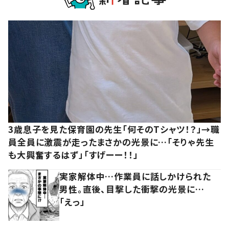
3歳息子を見た保育園の先生「何そのTシャツ！？」→職
員全員に激震が走ったまさかの光景に…「そりゃ先生
も大興奮するはず」「すげーー！！」
実家解体中…作業員に話しかけられた
男性。直後、目撃した衝撃の光景に…
「えっ」