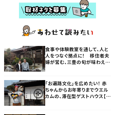
食事や体験教室を通して、人と
人をつなぐ拠点に！ 移住者夫
婦が営む、三豊の旬が味わえる
宿【暮らすように滞在したくなる
宿vol.5】
「お遍路文化」を広めたい！ 赤
ちゃんからお年寄りまでウエル
カムの、滞在型ゲストハウス【暮
らすように滞在したくなる宿
vol.4】