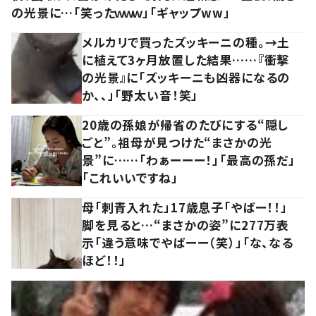
の光景に…「笑ったｗｗｗ」「ギャップww」
メルカリで買ったズッキーニの種。→土
に植えて3ヶ月放置した結果……『衝撃
の光景』に「ズッキーニも凶器になるの
か、、」「野太い音！笑」
20歳の孫娘が帰省のたびにする“隠し
ごと”。祖母が見つけた“まさかの光
景”に……「わぁーーー！」「最高の孫だ」
「これいいですね」
母「刺青入れた」17歳息子「やばー！！」
脚を見ると…“まさかの姿”に277万表
示「違う意味でやばーー（笑）」「な、なる
ほど！！」