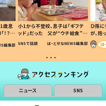
1歳息
小1から不登校、息子は「ギフテ
ひ孫に
「！？」
ッド」だった 父が“ウチ給食”を
が、抱
に「可愛
作り続ける理由とは #令和の親
「涙が
SNSで話題
ほ・とせなNEWS編集部
WS編集部
#令和の子
い」
ニュース
SNS