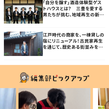
「自分を醸す」酒造体験型ゲス
トハウスとは？ 三豊を愛する
男たちが挑む、地域再生の新し
いかたち【暮らすように滞在し
たくなる宿vol.3】
江戸時代の商家を、一棟貸しの
宿にリニューアル！古民家再生
を通じて、歴史ある街並みを守
りたい【暮らすように滞在したく
なる宿vol.2】