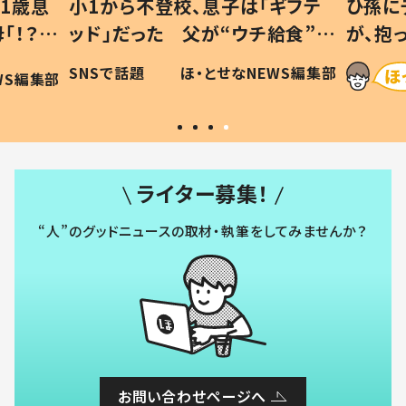
1歳息
小1から不登校、息子は「ギフテ
ひ孫に
「！？」
ッド」だった 父が“ウチ給食”を
が、抱
に「可愛
作り続ける理由とは #令和の親
「涙が
SNSで話題
ほ・とせなNEWS編集部
WS編集部
#令和の子
い」
ライター募集！
“人”のグッドニュースの取材・執筆をしてみませんか？
お問い合わせページへ