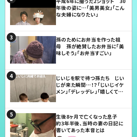
平成6年に撮った2ショット 30
年後の姿に…「美男美女」「こん
な夫婦になりたい」
孫のためにお弁当を作った祖
母 孫が絶賛したお弁当に「美
味しそう」「お弁当すごい」
じいじを駅で待つ孫たち じい
じが来た瞬間…！？「じいじイケ
メン」「デレッデレ」「嬉しくて可
愛くてたまらない」「幸せになれ
る」
生後8ヶ月で亡くなった息子
約3年半後、当時の妻の日記に
書いてあった本音とは