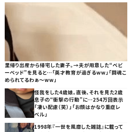
里帰り出産から帰宅した妻子。→夫が用意した“ベビ
ーベッド”を見ると…「英才教育が過ぎるww」「闘魂こ
められてるわぁ～ww」
怪我をした4歳娘。直後、それを見た2歳
息子の“衝撃の行動”に…254万回表示
「凄い配慮（笑）」「お顔はかなり重症レ
ベル」
1998年『一世を風靡した雑誌』に載って