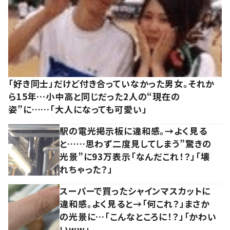
「好き同士」だけど付き合っていなかった男女。それか
ら15年…小中高と同じだった2人の“現在の
姿”に……「大人になっても可愛い」
駅の電光掲示板に違和感。→よく見る
と……思わず二度見してしまう”驚きの
光景”に93万表示「なんだこれ！？」「壊
れちゃった？」
スーパーで買ったシャインマスカットに
違和感。よく見ると→「何これ？」まさか
の光景に…「こんなところに！？」「かわい
いww」