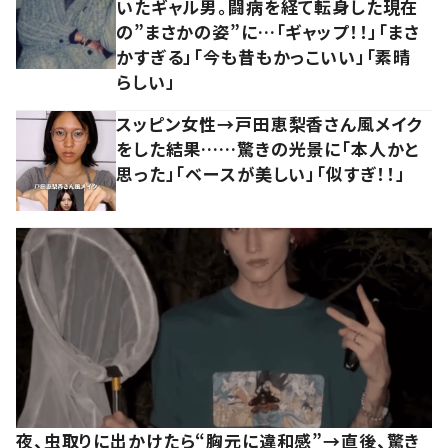
いたギャル男。闘病を経て転身した現在
の”まさかの姿”に…「ギャップ！！」「まさ
かすぎる」「今も昔もかっこいい」「素晴
らしい」
スッピン女性→戸田恵梨香さん風メイク
をした結果……驚きの光景に「本人かと
思った」「ベースが美しい」「似すぎ！！」
夜、虫取りに出かけたら“胸元に違和感”→直後、驚き