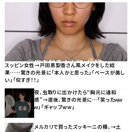
スッピン女性→戸田恵梨香さん風メイクをした結
果……驚きの光景に「本人かと思った」「ベースが美し
い」「似すぎ！！」
夜、虫取りに出かけたら“胸元に違和
感”→直後、驚きの光景に…「笑ったｗｗ
ｗ」「ギャップww」
メルカリで買ったズッキーニの種。→土