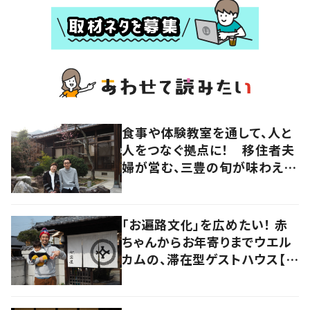
食事や体験教室を通して、人と
人をつなぐ拠点に！ 移住者夫
婦が営む、三豊の旬が味わえる
宿【暮らすように滞在したくなる
宿vol.5】
「お遍路文化」を広めたい！ 赤
ちゃんからお年寄りまでウエル
カムの、滞在型ゲストハウス【暮
らすように滞在したくなる宿
vol.4】