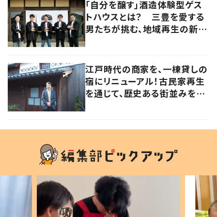
「自分を醸す」酒造体験型ゲス
トハウスとは？ 三豊を愛する
男たちが挑む、地域再生の新し
いかたち【暮らすように滞在し
たくなる宿vol.3】
江戸時代の商家を、一棟貸しの
宿にリニューアル！古民家再生
を通じて、歴史ある街並みを守
りたい【暮らすように滞在したく
なる宿vol.2】