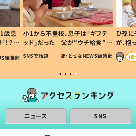
1歳息
小1から不登校、息子は「ギフテ
ひ孫に
「！？」
ッド」だった 父が“ウチ給食”を
が、抱
に「可愛
作り続ける理由とは #令和の親
「涙が
SNSで話題
ほ・とせなNEWS編集部
WS編集部
#令和の子
い」
ニュース
SNS