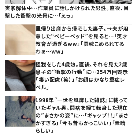
実家解体中…作業員に話しかけられた男性。直後、目
撃した衝撃の光景に…「えっ」
里帰り出産から帰宅した妻子。→夫が用
意した“ベビーベッド”を見ると…「英才
教育が過ぎるww」「闘魂こめられてる
わぁ～ww」
怪我をした4歳娘。直後、それを見た2歳
息子の“衝撃の行動”に…254万回表示
「凄い配慮（笑）」「お顔はかなり重症レ
ベル」
1998年『一世を風靡した雑誌』に載って
いたギャル男。闘病を経て転身した現在
の”まさかの姿”に…「ギャップ！！」「まさ
かすぎる」「今も昔もかっこいい」「素晴
らしい」