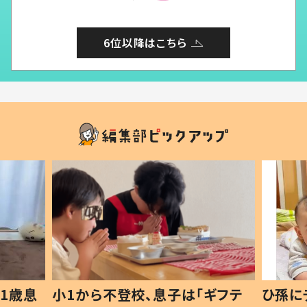
6位以降はこちら
1歳息
小1から不登校、息子は「ギフテ
ひ孫に