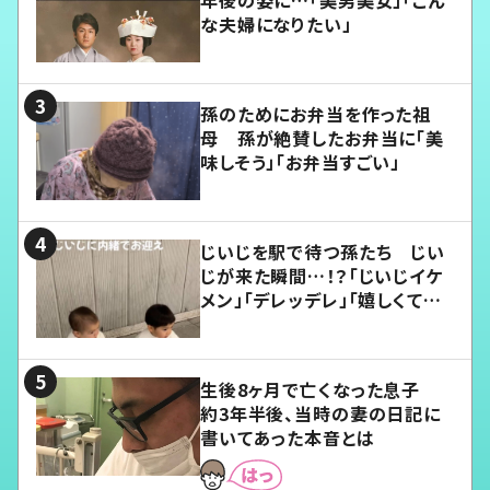
年後の姿に…「美男美女」「こん
な夫婦になりたい」
孫のためにお弁当を作った祖
母 孫が絶賛したお弁当に「美
味しそう」「お弁当すごい」
じいじを駅で待つ孫たち じい
じが来た瞬間…！？「じいじイケ
メン」「デレッデレ」「嬉しくて可
愛くてたまらない」「幸せになれ
る」
生後8ヶ月で亡くなった息子
約3年半後、当時の妻の日記に
書いてあった本音とは