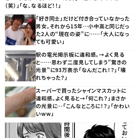
（笑）」「な、なるほど！！」
「好き同士」だけど付き合っていなかった
男女。それから15年…小中高と同じだっ
た2人の“現在の姿”に……「大人になっ
ても可愛い」
駅の電光掲示板に違和感。→よく見る
と……思わず二度見してしまう”驚きの
光景”に93万表示「なんだこれ！？」「壊
れちゃった？」
スーパーで買ったシャインマスカットに
違和感。よく見ると→「何これ？」まさか
の光景に…「こんなところに！？」「かわい
いww」