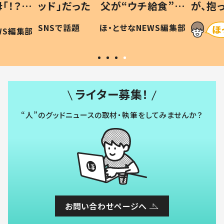
「！？」
ッド」だった 父が“ウチ給食”を
が、抱
に「可愛
作り続ける理由とは #令和の親
「涙が
SNSで話題
ほ・とせなNEWS編集部
WS編集部
#令和の子
い」
ライター募集！
“人”のグッドニュースの取材・執筆をしてみませんか？
お問い合わせページへ