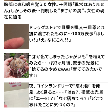
胸部に違和感を覚えた女性。→医師「異常はありませ
ん」しかしその後…判明した”まさかの病”。女性の現
在に迫る
ドラッグストアで目薬を購入→目薬とは
別に渡されたものに…180万表示「ほし
い！」「え、なにこれ！！」
“芽が出てしまったじゃがいも”を植えて
みたら…→約3ヶ月後、驚きの光景に
「捨てるのやめたｗｗ」「育ててみたいで
す！」
夜、コインランドリーで“忘れ物”を発
見。よく見ると……「はぁ？」衝撃の光景
に「エーッ！？」「なぜ落ちてる？」「どこで
忘れたことに気づくの？」