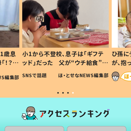
1歳息
小1から不登校、息子は「ギフテ
ひ孫に
「！？」
ッド」だった 父が“ウチ給食”を
が、抱
に「可愛
作り続ける理由とは #令和の親
「涙が
SNSで話題
ほ・とせなNEWS編集部
WS編集部
#令和の子
い」