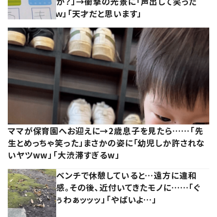
か？」→衝撃の光景に「声出して笑った
ｗ」「天才だと思います」
ママが保育園へお迎えに→2歳息子を見たら……「先
生とめっちゃ笑った」まさかの姿に「幼児しか許されな
いヤツww」「大渋滞すぎるw」
ベンチで休憩していると…遠方に違和
感。その後、近付いてきたモノに……「ぐ
ぅわぁッッッ」「やばいよ…」