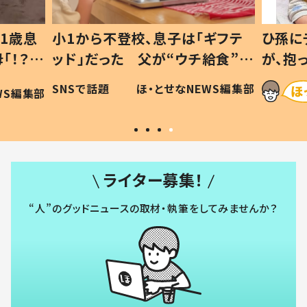
1歳息
小1から不登校、息子は「ギフテ
ひ孫に
「！？」
ッド」だった 父が“ウチ給食”を
が、抱
に「可愛
作り続ける理由とは #令和の親
「涙が
SNSで話題
ほ・とせなNEWS編集部
WS編集部
#令和の子
い」
ライター募集！
“人”のグッドニュースの取材・執筆をしてみませんか？