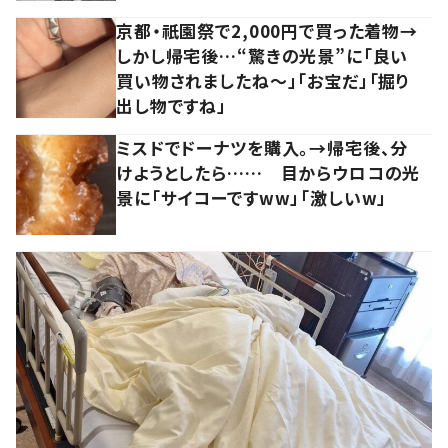
京都・祇園祭で2,000円で買った着物→
しかし帰宅後…“驚きの光景”に「良い
買い物されましたね～」「お宝だ」「掘り
出し物ですね」
ミスドでドーナツを購入。→帰宅後、分
けようとしたら…… 目からウロコの光
景に「サイコーですww」「激しいw」