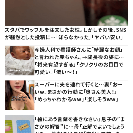
スタバでワッフルを注文した女性。しかしその後、SNS
が騒然とした投稿に…「知らなかった」「ヤバい安い」
産婦人科で看護師さんに「綺麗なお顔」
と言われた赤ちゃん。→成長後の姿に…
「将来有望すぎる」「クリクリのお目目で
可愛い」「渋い～！」
スーパーに夫を連れて行くと…妻「おー
いw」まさかの行動に「奥さん美人！」
「めっちゃわかるww」「楽しそうww」
「絵にあう言葉を書きなさい」息子の”ま
さかの解答”に…母「正解でよいでしょう