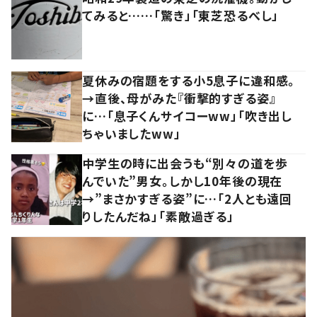
てみると……「驚き」「東芝恐るべし」
夏休みの宿題をする小5息子に違和感。
→直後、母がみた『衝撃的すぎる姿』
に…「息子くんサイコーww」「吹き出し
ちゃいましたww」
中学生の時に出会うも“別々の道を歩
んでいた”男女。しかし10年後の現在
→”まさかすぎる姿”に…「2人とも遠回
りしたんだね」「素敵過ぎる」