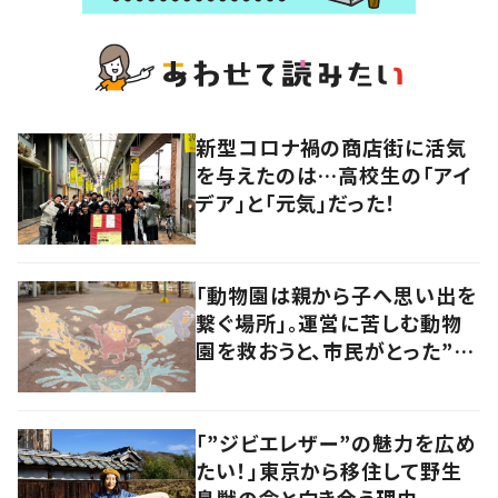
新型コロナ禍の商店街に活気
を与えたのは…高校生の「アイ
デア」と「元気」だった！
「動物園は親から子へ思い出を
繋ぐ場所」。運営に苦しむ動物
園を救おうと、市民がとった”あ
る行動”とは?
「”ジビエレザー”の魅力を広め
たい！」東京から移住して野生
鳥獣の命と向き合う理由