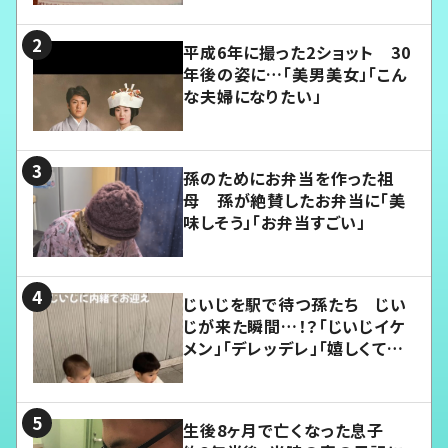
平成6年に撮った2ショット 30
年後の姿に…「美男美女」「こん
な夫婦になりたい」
孫のためにお弁当を作った祖
母 孫が絶賛したお弁当に「美
味しそう」「お弁当すごい」
じいじを駅で待つ孫たち じい
じが来た瞬間…！？「じいじイケ
メン」「デレッデレ」「嬉しくて可
愛くてたまらない」「幸せになれ
る」
生後8ヶ月で亡くなった息子