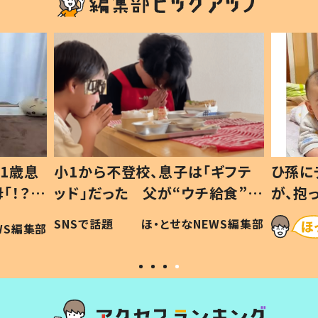
1歳息
小1から不登校、息子は「ギフテ
ひ孫に
「！？」
ッド」だった 父が“ウチ給食”を
が、抱
に「可愛
作り続ける理由とは #令和の親
「涙が
SNSで話題
ほ・とせなNEWS編集部
WS編集部
#令和の子
い」