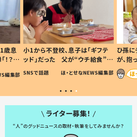
1歳息
小1から不登校、息子は「ギフテ
ひ孫に
「！？」
ッド」だった 父が“ウチ給食”を
が、抱
に「可愛
作り続ける理由とは #令和の親
「涙が
SNSで話題
ほ・とせなNEWS編集部
WS編集部
#令和の子
い」
ライター募集！
“人”のグッドニュースの取材・執筆をしてみませんか？