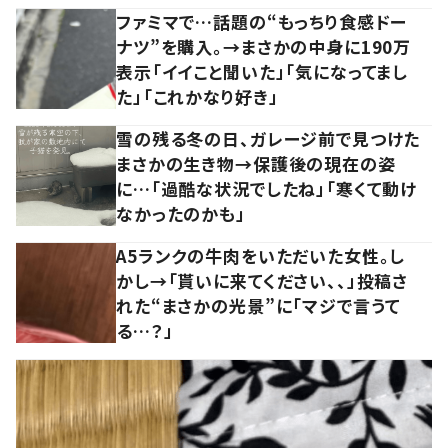
ファミマで…話題の“もっちり食感ドー
ナツ”を購入。→まさかの中身に190万
表示「イイこと聞いた」「気になってまし
た」「これかなり好き」
雪の残る冬の日、ガレージ前で見つけた
まさかの生き物→保護後の現在の姿
に…「過酷な状況でしたね」「寒くて動け
なかったのかも」
A5ランクの牛肉をいただいた女性。し
かし→「貰いに来てください、、」投稿さ
れた“まさかの光景”に「マジで言うて
る…？」