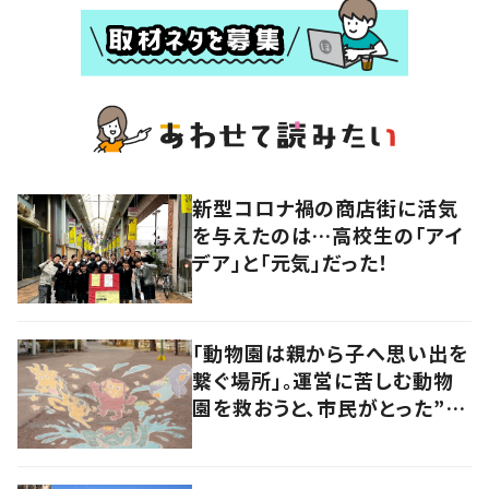
新型コロナ禍の商店街に活気
を与えたのは…高校生の「アイ
デア」と「元気」だった！
「動物園は親から子へ思い出を
繋ぐ場所」。運営に苦しむ動物
園を救おうと、市民がとった”あ
る行動”とは?