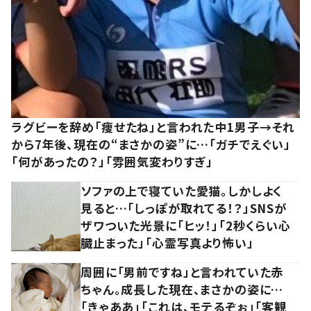
ラグビーを辞め「痩せたね」と言われた中1男子→それ
から7年後、現在の“まさかの姿”に…「ガチでえぐい」
「何があったの？」「雰囲気変わりすぎ」
ソファの上で寝ていた愛猫。しかしよく
見ると…「しっぽが取れてる！？」SNSが
ザワついた光景に「ヒッ！」「2秒くらい心
臓止まった」「心霊写真より怖い」
周囲に「男前ですね」と言われていた赤
ちゃん。成長した現在、まさかの姿に…
「きゃああ」「これは、モテるぞぉ」「客観