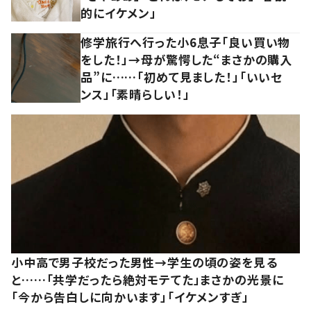
的にイケメン」
修学旅行へ行った小6息子「良い買い物
をした！」→母が驚愕した“まさかの購入
品”に……「初めて見ました！」「いいセ
ンス」「素晴らしい！」
小中高で男子校だった男性→学生の頃の姿を見る
と……「共学だったら絶対モテてた」まさかの光景に
「今から告白しに向かいます」「イケメンすぎ」