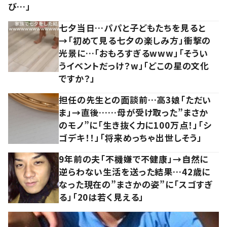
び…」
七夕当日…パパと子どもたちを見ると
→「初めて見る七夕の楽しみ方」衝撃の
光景に…「おもろすぎるwww」「そうい
うイベントだっけ？w」「どこの星の文化
ですか？」
担任の先生との面談前…高3娘「ただい
ま」→直後……母が受け取った”まさか
のモノ”に「生き抜く力に100万点！」「シ
ゴデキ！！」「将来めっちゃ出世しそう」
9年前の夫「不機嫌で不健康」→自然に
逆らわない生活を送った結果…42歳に
なった現在の”まさかの姿”に「スゴすぎ
る」「20は若く見える」