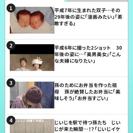
平成7年に生まれた双子…その
29年後の姿に「漫画みたい」「素
敵すぎる」
平成6年に撮った2ショット 30
年後の姿に…「美男美女」「こん
な夫婦になりたい」
孫のためにお弁当を作った祖
母 孫が絶賛したお弁当に「美
味しそう」「お弁当すごい」
じいじを駅で待つ孫たち じい
じが来た瞬間…！？「じいじイケ