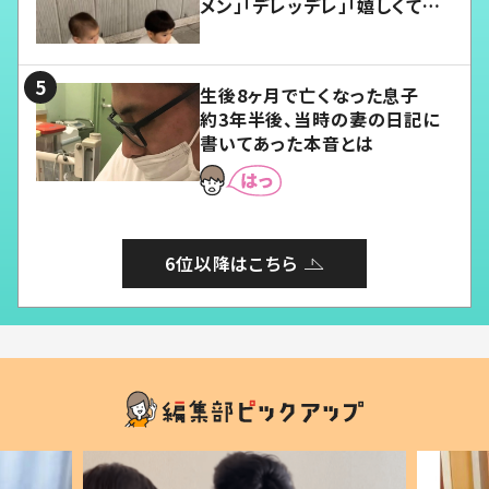
メン」「デレッデレ」「嬉しくて可
愛くてたまらない」「幸せになれ
る」
生後8ヶ月で亡くなった息子
約3年半後、当時の妻の日記に
書いてあった本音とは
6位以降はこちら