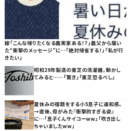
嫁「こんな帰りたくなる義実家ある！？」義父から届い
た“衝撃のメッセージ”に…「絶対帰省する！」「私が行
きたい」
昭和29年製造の東芝の洗濯機。動かし
てみると……「驚き」「東芝恐るべし」
夏休みの宿題をする小5息子に違和感。
→直後、母がみた『衝撃的すぎる姿』
に…「息子くんサイコーww」「吹き出し
ちゃいましたww」