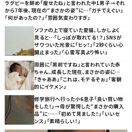
ラグビーを辞め「痩せたね」と言われた中1男子→それ
から7年後、現在の“まさかの姿”に…「ガチでえぐい」
「何があったの？」「雰囲気変わりすぎ」
ソファの上で寝ていた愛猫。しかしよく
見ると…「しっぽが取れてる！？」SNSが
ザワついた光景に「ヒッ！」「2秒くらい心
臓止まった」「心霊写真より怖い」
周囲に「男前ですね」と言われていた赤
ちゃん。成長した現在、まさかの姿に…
「きゃああ」「これは、モテるぞぉ」「客観
的にイケメン」
修学旅行へ行った小6息子「良い買い物
をした！」→母が驚愕した“まさかの購入
品”に……「初めて見ました！」「いいセ
ンス」「素晴らしい！」