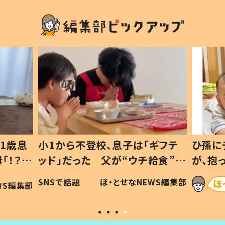
1歳息
小1から不登校、息子は「ギフテ
ひ孫に
「！？」
ッド」だった 父が“ウチ給食”を
が、抱
に「可愛
作り続ける理由とは #令和の親
「涙が
SNSで話題
ほ・とせなNEWS編集部
WS編集部
#令和の子
い」