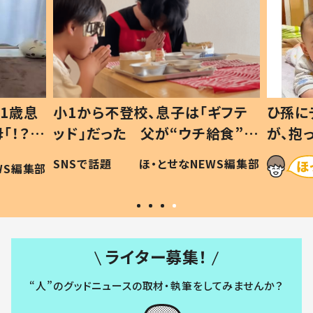
1歳息
小1から不登校、息子は「ギフテ
ひ孫に
「！？」
ッド」だった 父が“ウチ給食”を
が、抱
に「可愛
作り続ける理由とは #令和の親
「涙が
SNSで話題
ほ・とせなNEWS編集部
WS編集部
#令和の子
い」
ライター募集！
“人”のグッドニュースの取材・執筆をしてみませんか？