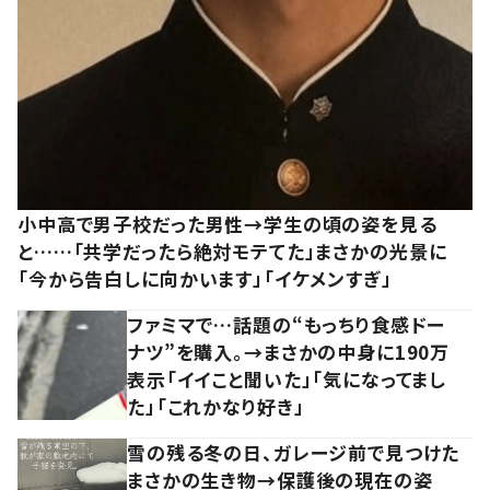
小中高で男子校だった男性→学生の頃の姿を見る
と……「共学だったら絶対モテてた」まさかの光景に
「今から告白しに向かいます」「イケメンすぎ」
ファミマで…話題の“もっちり食感ドー
ナツ”を購入。→まさかの中身に190万
表示「イイこと聞いた」「気になってまし
た」「これかなり好き」
雪の残る冬の日、ガレージ前で見つけた
まさかの生き物→保護後の現在の姿