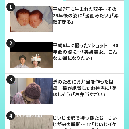
平成7年に生まれた双子…その
29年後の姿に「漫画みたい」「素
敵すぎる」
平成6年に撮った2ショット 30
年後の姿に…「美男美女」「こん
な夫婦になりたい」
孫のためにお弁当を作った祖
母 孫が絶賛したお弁当に「美
味しそう」「お弁当すごい」
じいじを駅で待つ孫たち じい
じが来た瞬間…！？「じいじイケ