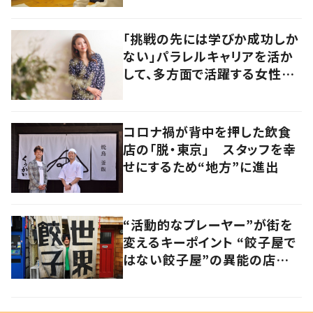
「挑戦の先には学びか成功しか
ない」パラレルキャリアを活か
して、多方面で活躍する女性社
長の半生に迫る
コロナ禍が背中を押した飲食
店の「脱・東京」 スタッフを幸
せにするため“地方”に進出
“活動的なプレーヤー”が街を
変えるキーポイント “餃子屋で
はない餃子屋”の異能の店主
が仕掛ける地域ブランディング
とは