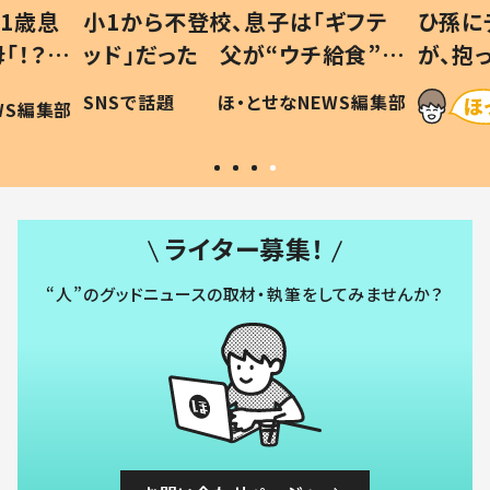
1歳息
小1から不登校、息子は「ギフテ
ひ孫に
「！？」
ッド」だった 父が“ウチ給食”を
が、抱
に「可愛
作り続ける理由とは #令和の親
「涙が
SNSで話題
ほ・とせなNEWS編集部
WS編集部
#令和の子
い」
ライター募集！
“人”のグッドニュースの取材・執筆をしてみませんか？