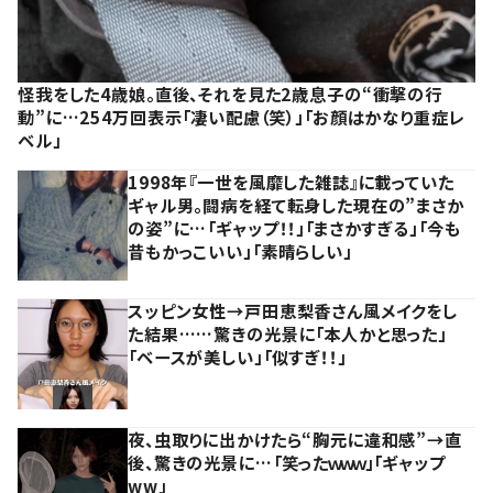
怪我をした4歳娘。直後、それを見た2歳息子の“衝撃の行
動”に…254万回表示「凄い配慮（笑）」「お顔はかなり重症レ
ベル」
1998年『一世を風靡した雑誌』に載っていた
ギャル男。闘病を経て転身した現在の”まさか
の姿”に…「ギャップ！！」「まさかすぎる」「今も
昔もかっこいい」「素晴らしい」
スッピン女性→戸田恵梨香さん風メイクをし
た結果……驚きの光景に「本人かと思った」
「ベースが美しい」「似すぎ！！」
夜、虫取りに出かけたら“胸元に違和感”→直
後、驚きの光景に…「笑ったｗｗｗ」「ギャップ
ww」