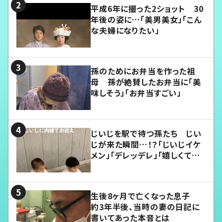
平成6年に撮った2ショット 30
年後の姿に…「美男美女」「こん
な夫婦になりたい」
孫のためにお弁当を作った祖
母 孫が絶賛したお弁当に「美
味しそう」「お弁当すごい」
じいじを駅で待つ孫たち じい
じが来た瞬間…！？「じいじイケ
メン」「デレッデレ」「嬉しくて可
愛くてたまらない」「幸せになれ
る」
生後8ヶ月で亡くなった息子
約3年半後、当時の妻の日記に
書いてあった本音とは