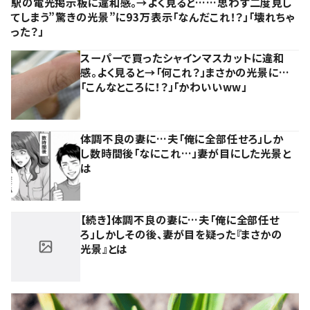
駅の電光掲示板に違和感。→よく見ると……思わず二度見し
てしまう”驚きの光景”に93万表示「なんだこれ！？」「壊れちゃ
った？」
スーパーで買ったシャインマスカットに違和
感。よく見ると→「何これ？」まさかの光景に…
「こんなところに！？」「かわいいww」
体調不良の妻に…夫「俺に全部任せろ」しか
し数時間後「なにこれ…」妻が目にした光景と
は
【続き】体調不良の妻に…夫「俺に全部任せ
ろ」しかしその後、妻が目を疑った『まさかの
光景』とは