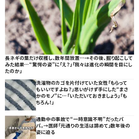
長ネギの葉だけ収穫し、数年間放置…→その後、掘り起こして
みた結果…“驚愕の姿”に「え？」「我々は進化の瞬間を目にし
たのか」
洗濯物のカゴを片付けていた女性「もらって
もいいですよね？」思いがけず手にした“まさ
かのモノ”に…「いただいておきましょう」「も
ちろん！」
通勤中の事故で“一時意識不明”だったパ
パ。→医師「元通りの生活は諦めて」数年後の
姿に迫る