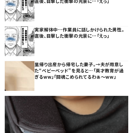
直後、目撃した衝撃の光景に…「えっ」
実家解体中…作業員に話しかけられた男性。
直後、目撃した衝撃の光景に…「えっ」
里帰り出産から帰宅した妻子。→夫が用意し
た“ベビーベッド”を見ると…「英才教育が過
ぎるww」「闘魂こめられてるわぁ～ww」