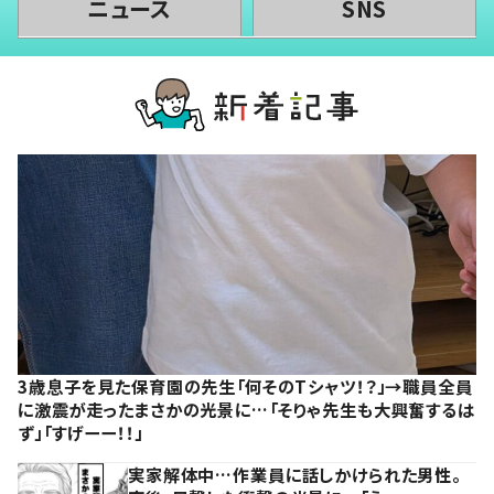
ニュース
SNS
3歳息子を見た保育園の先生「何そのTシャツ！？」→職員全員
に激震が走ったまさかの光景に…「そりゃ先生も大興奮するは
ず」「すげーー！！」
実家解体中…作業員に話しかけられた男性。