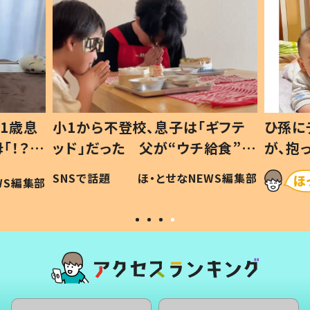
1歳息
小1から不登校、息子は「ギフテ
ひ孫に
「！？」
ッド」だった 父が“ウチ給食”を
が、抱
に「可愛
作り続ける理由とは #令和の親
「涙が
SNSで話題
ほ・とせなNEWS編集部
WS編集部
#令和の子
い」