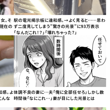
女。そ
駅の電光掲示板に違和感。→よく見ると……思わ
“現在の
ず二度見してしまう”驚きの光景”に93万表示
「なんだこれ！？」「壊れちゃった？」
和感。よ
体調不良の妻に…夫「俺に全部任せろ」しかし数
こんな
時間後「なにこれ…」妻が目にした光景とは