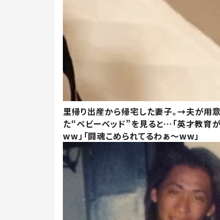
里帰り出産から帰宅した妻子。→夫が用
た“ベビーベッド”を見ると…「英才教育
ww」「闘魂こめられてるわぁ～ww」