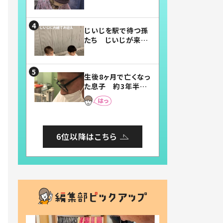
賛したお弁当に「美
味しそう」「お弁当す
ごい」
じいじを駅で待つ孫
たち じいじが来た
瞬間…！？「じいじイ
ケメン」「デレッデレ」
「嬉しくて可愛くてた
生後8ヶ月で亡くなっ
まらない」「幸せにな
た息子 約3年半
れる」
後、当時の妻の日記
に書いてあった本音
とは
6位以降はこちら