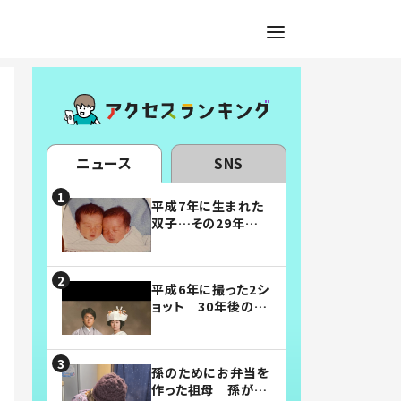
ニュース
SNS
平成7年に生まれた
双子…その29年後
の姿に「漫画みたい」
「素敵すぎる」
平成6年に撮った2シ
ョット 30年後の姿
に…「美男美女」「こ
んな夫婦になりた
い」
孫のためにお弁当を
作った祖母 孫が絶