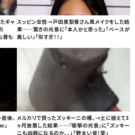
いたギャ
スッピン女性→戸田恵梨香さん風メイクをした結
の
果……驚きの光景に「本人かと思った」「ベースが
今も昔も
美しい」「似すぎ！！」
→直後、
メルカリで買ったズッキーニの種。→土に植えて3
w」
ヶ月放置した結果……『衝撃の光景』に「ズッキー
ニも凶器になるのか、、」「野太い音！笑」