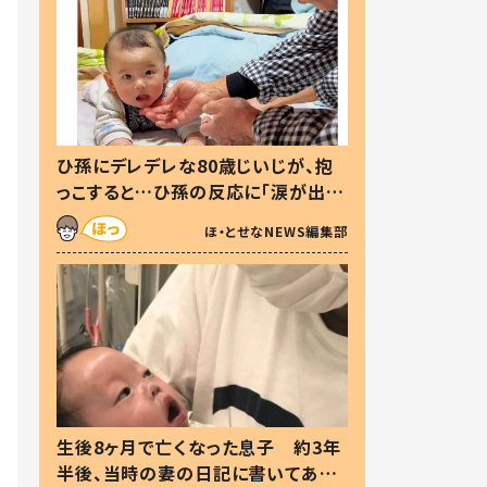
ひ孫にデレデレな80歳じいじが、抱
っこすると…ひ孫の反応に「涙が出ま
した」「可愛くて仕方ない」
ほ・とせなNEWS編集部
生後8ヶ月で亡くなった息子 約3年
半後、当時の妻の日記に書いてあっ