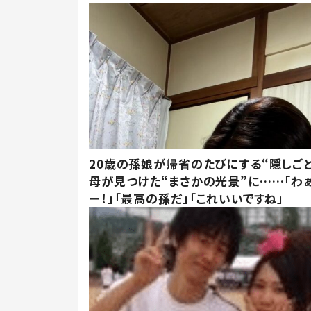
20歳の孫娘が帰省のたびにする“隠しごと
母が見つけた“まさかの光景”に……「わ
ー！」「最高の孫だ」「これいいですね」