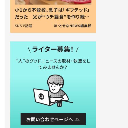
小1から不登校、息子は「ギフテッド」
だった 父が“ウチ給食”を作り続け
る理由とは #令和の親 #令和の子
SNSで話題
ほ・とせなNEWS編集部
ライター募集！
“人”のグッドニュースの取材・執筆をし
てみませんか？
お問い合わせページへ