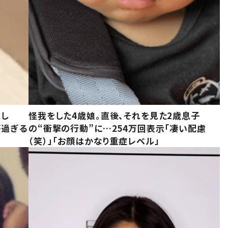
意し
怪我をした4歳娘。直後、それを見た2歳息子
が過ぎる
の“衝撃の行動”に…254万回表示「凄い配慮
（笑）」「お顔はかなり重症レベル」