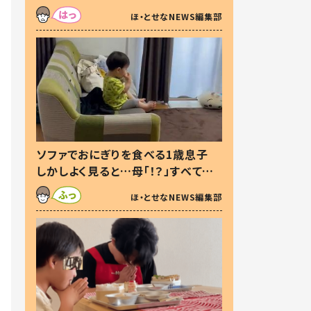
た本音とは
ほ・とせなNEWS編集部
ソファでおにぎりを食べる1歳息子
しかしよく見ると…母「！？」すべてを
察した母の投稿に「可愛いから許
ほ・とせなNEWS編集部
す！」「現行犯〜」