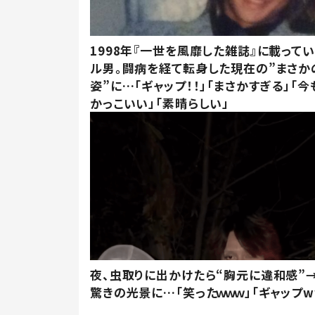
1998年『一世を風靡した雑誌』に載って
ル男。闘病を経て転身した現在の”まさか
姿”に…「ギャップ！！」「まさかすぎる」「
かっこいい」「素晴らしい」
夜、虫取りに出かけたら“胸元に違和感”
驚きの光景に…「笑ったｗｗｗ」「ギャップw