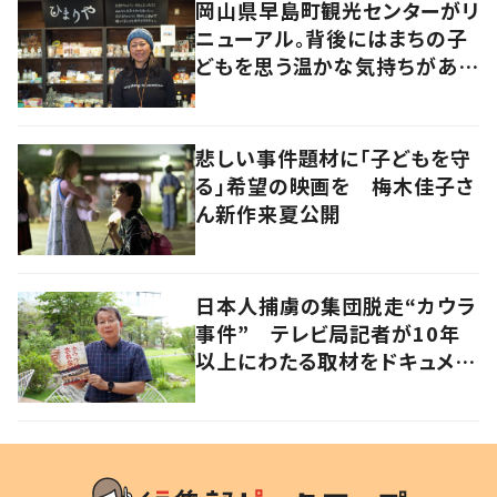
岡山県早島町観光センターがリ
ニューアル。背後にはまちの子
どもを思う温かな気持ちがあっ
た
悲しい事件題材に「子どもを守
る」希望の映画を 梅木佳子さ
ん新作来夏公開
日本人捕虜の集団脱走“カウラ
事件” テレビ局記者が10年
以上にわたる取材をドキュメン
タリー映画化