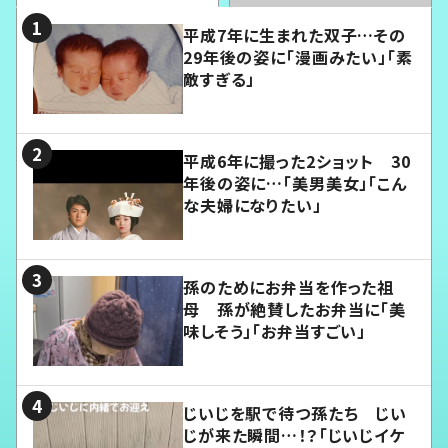
平成7年に生まれた双子…その
29年後の姿に「漫画みたい」「素
敵すぎる」
平成6年に撮った2ショット 30
年後の姿に…「美男美女」「こん
な夫婦になりたい」
孫のためにお弁当を作った祖
母 孫が絶賛したお弁当に「美
味しそう」「お弁当すごい」
じいじを駅で待つ孫たち じい
じが来た瞬間…！？「じいじイケ