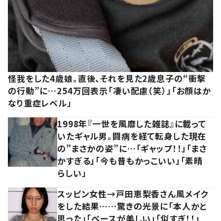
怪我をした4歳娘。直後、それを見た2歳息子の“衝撃
の行動”に…254万回表示「凄い配慮（笑）」「お顔はか
なり重症レベル」
1998年『一世を風靡した雑誌』に載って
いたギャル男。闘病を経て転身した現在
の”まさかの姿”に…「ギャップ！！」「まさ
かすぎる」「今も昔もかっこいい」「素晴
らしい」
スッピン女性→戸田恵梨香さん風メイク
をした結果……驚きの光景に「本人かと
思った」「ベースが美しい」「似すぎ！！」