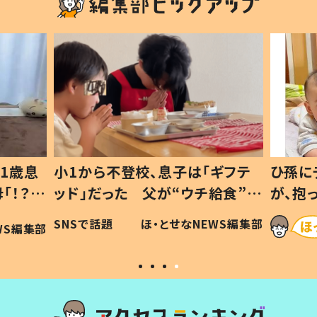
1歳息
小1から不登校、息子は「ギフテ
ひ孫に
「！？」
ッド」だった 父が“ウチ給食”を
が、抱
に「可愛
作り続ける理由とは #令和の親
「涙が
SNSで話題
ほ・とせなNEWS編集部
WS編集部
#令和の子
い」