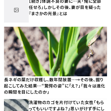
【続き】体調不良の妻に…夫「俺に全部
任せろ」しかしその後、妻が目を疑った
『まさかの光景』とは
長ネギの葉だけ収穫し、数年間放置…→その後、掘り
起こしてみた結果…“驚愕の姿”に「え？」「我々は進化
の瞬間を目にしたのか」
洗濯物のカゴを片付けていた女性「もら
ってもいいですよね？」思いがけず手にし