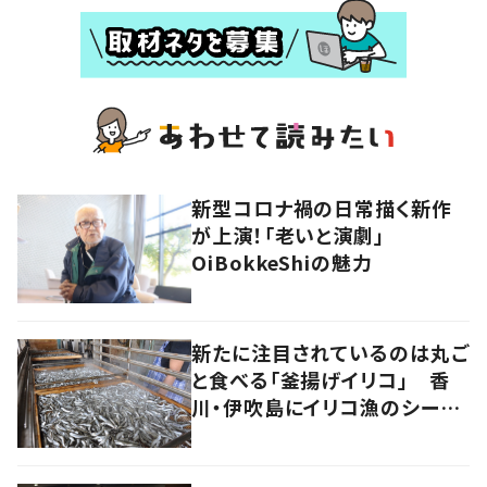
新型コロナ禍の日常描く新作
が上演！「老いと演劇」
OiBokkeShiの魅力
新たに注目されているのは丸ご
と食べる「釜揚げイリコ」 香
川・伊吹島にイリコ漁のシーズ
ン到来！