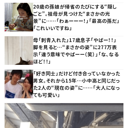
20歳の孫娘が帰省のたびにする“隠し
ごと”。祖母が見つけた“まさかの光
景”に……「わぁーーー！」「最高の孫だ」
「これいいですね」
母「刺青入れた」17歳息子「やばー！！」
脚を見ると…“まさかの姿”に277万表
示「違う意味でやばーー（笑）」「な、なる
ほど！！」
「好き同士」だけど付き合っていなかった
男女。それから15年…小中高と同じだっ
た2人の“現在の姿”に……「大人になっ
ても可愛い」