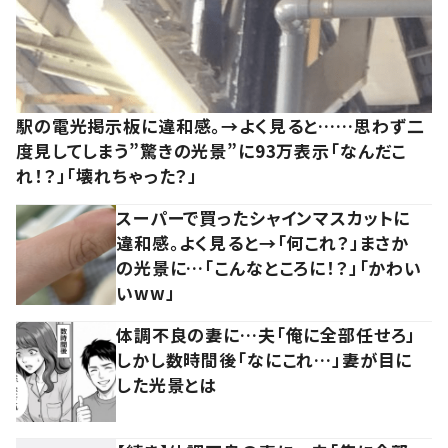
駅の電光掲示板に違和感。→よく見ると……思わず二
度見してしまう”驚きの光景”に93万表示「なんだこ
れ！？」「壊れちゃった？」
スーパーで買ったシャインマスカットに
違和感。よく見ると→「何これ？」まさか
の光景に…「こんなところに！？」「かわい
いww」
体調不良の妻に…夫「俺に全部任せろ」
しかし数時間後「なにこれ…」妻が目に
した光景とは