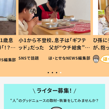
1歳息
小1から不登校、息子は「ギフテ
ひ孫に
「！？」
ッド」だった 父が“ウチ給食”を
が、抱
に「可愛
作り続ける理由とは #令和の親
「涙が
SNSで話題
ほ・とせなNEWS編集部
WS編集部
#令和の子
い」
ライター募集！
“人”のグッドニュースの取材・執筆をしてみませんか？