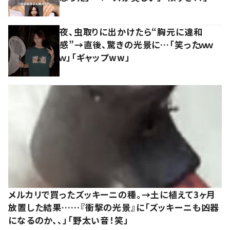
夜、虫取りに出かけたら“胸元に違和
感”→直後、驚きの光景に…「笑ったｗｗ
ｗ」「ギャップww」
メルカリで買ったズッキーニの種。→土に植えて3ヶ月
放置した結果……『衝撃の光景』に「ズッキーニも凶器
になるのか、、」「野太い音！笑」