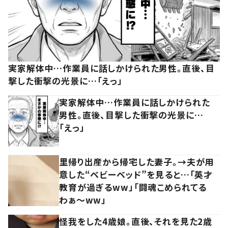
実家解体中…作業員に話しかけられた男性。直後、目
撃した衝撃の光景に…「えっ」
実家解体中…作業員に話しかけられた
男性。直後、目撃した衝撃の光景に…
「えっ」
里帰り出産から帰宅した妻子。→夫が用
意した“ベビーベッド”を見ると…「英才
教育が過ぎるww」「闘魂こめられてる
わぁ～ww」
怪我をした4歳娘。直後、それを見た2歳