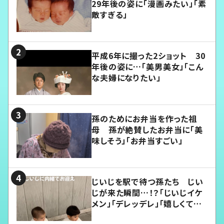
29年後の姿に「漫画みたい」「素
敵すぎる」
平成6年に撮った2ショット 30
年後の姿に…「美男美女」「こん
な夫婦になりたい」
孫のためにお弁当を作った祖
母 孫が絶賛したお弁当に「美
味しそう」「お弁当すごい」
じいじを駅で待つ孫たち じい
じが来た瞬間…！？「じいじイケ
メン」「デレッデレ」「嬉しくて可
愛くてたまらない」「幸せになれ