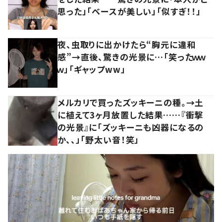
思った」「ベースが美しい」「似すぎ！！」
夜、虫取りに出かけたら“胸元に違和
感”→直後、驚きの光景に…「笑ったｗｗ
ｗ」「ギャップww」
メルカリで買ったズッキーニの種。→土
に植えて3ヶ月放置した結果……『衝撃
の光景』に「ズッキーニも凶器になるの
か、、」「野太い音！笑」