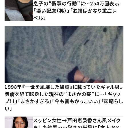
息子の“衝撃の行動”に…254万回表示
「凄い配慮（笑）」「お顔はかなり重症レ
ベル」
1998年『一世を風靡した雑誌』に載っていたギャル男。
闘病を経て転身した現在の”まさかの姿”に…「ギャッ
プ！！」「まさかすぎる」「今も昔もかっこいい」「素晴らし
い」
スッピン女性→戸田恵梨香さん風メイク
をした結果……驚きの光景に「本人かと