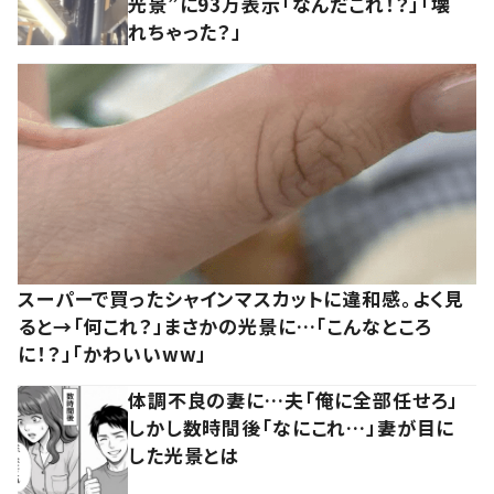
光景”に93万表示「なんだこれ！？」「壊
れちゃった？」
スーパーで買ったシャインマスカットに違和感。よく見
ると→「何これ？」まさかの光景に…「こんなところ
に！？」「かわいいww」
体調不良の妻に…夫「俺に全部任せろ」
しかし数時間後「なにこれ…」妻が目に
した光景とは