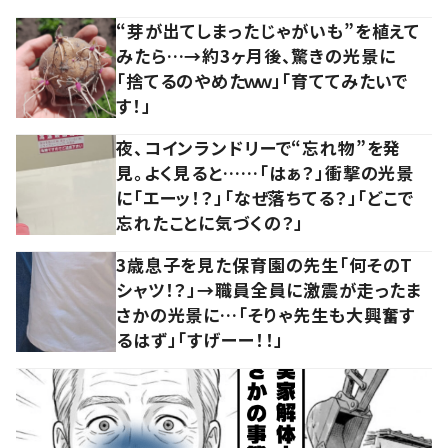
“芽が出てしまったじゃがいも”を植えて
みたら…→約3ヶ月後、驚きの光景に
「捨てるのやめたｗｗ」「育ててみたいで
す！」
夜、コインランドリーで“忘れ物”を発
見。よく見ると……「はぁ？」衝撃の光景
に「エーッ！？」「なぜ落ちてる？」「どこで
忘れたことに気づくの？」
3歳息子を見た保育園の先生「何そのT
シャツ！？」→職員全員に激震が走ったま
さかの光景に…「そりゃ先生も大興奮す
るはず」「すげーー！！」