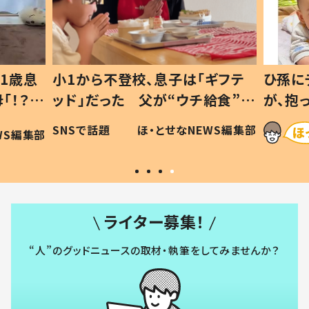
1歳息
小1から不登校、息子は「ギフテ
ひ孫に
「！？」
ッド」だった 父が“ウチ給食”を
が、抱
に「可愛
作り続ける理由とは #令和の親
「涙が
SNSで話題
ほ・とせなNEWS編集部
WS編集部
#令和の子
い」
ライター募集！
“人”のグッドニュースの取材・執筆をしてみませんか？