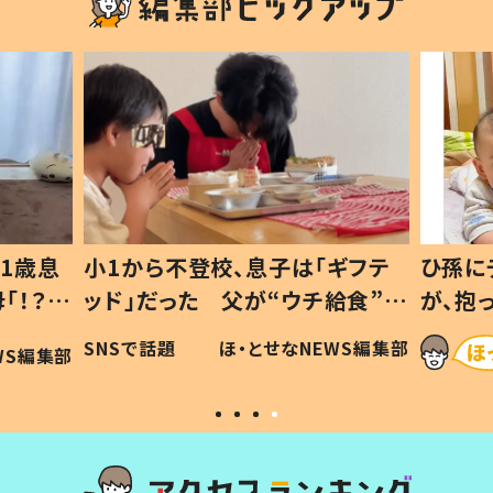
1歳息
小1から不登校、息子は「ギフテ
ひ孫に
「！？」
ッド」だった 父が“ウチ給食”を
が、抱
に「可愛
作り続ける理由とは #令和の親
「涙が
SNSで話題
ほ・とせなNEWS編集部
WS編集部
#令和の子
い」