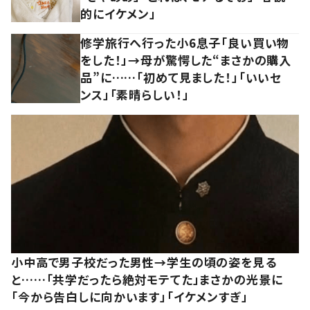
的にイケメン」
修学旅行へ行った小6息子「良い買い物
をした！」→母が驚愕した“まさかの購入
品”に……「初めて見ました！」「いいセ
ンス」「素晴らしい！」
小中高で男子校だった男性→学生の頃の姿を見る
と……「共学だったら絶対モテてた」まさかの光景に
「今から告白しに向かいます」「イケメンすぎ」