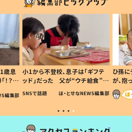
1歳息
小1から不登校、息子は「ギフテ
ひ孫に
「！？」
ッド」だった 父が“ウチ給食”を
が、抱
に「可愛
作り続ける理由とは #令和の親
「涙が
SNSで話題
ほ・とせなNEWS編集部
WS編集部
#令和の子
い」