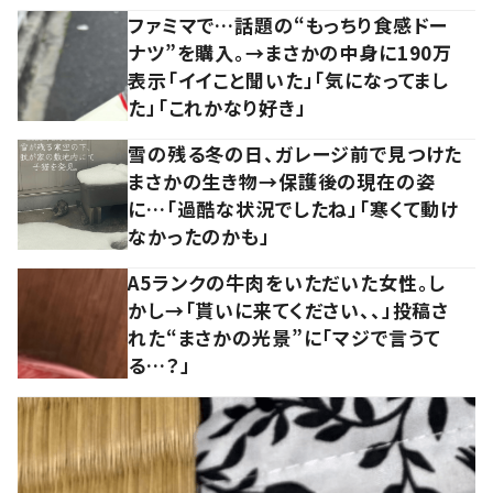
ファミマで…話題の“もっちり食感ドー
ナツ”を購入。→まさかの中身に190万
表示「イイこと聞いた」「気になってまし
た」「これかなり好き」
雪の残る冬の日、ガレージ前で見つけた
まさかの生き物→保護後の現在の姿
に…「過酷な状況でしたね」「寒くて動け
なかったのかも」
A5ランクの牛肉をいただいた女性。し
かし→「貰いに来てください、、」投稿さ
れた“まさかの光景”に「マジで言うて
る…？」