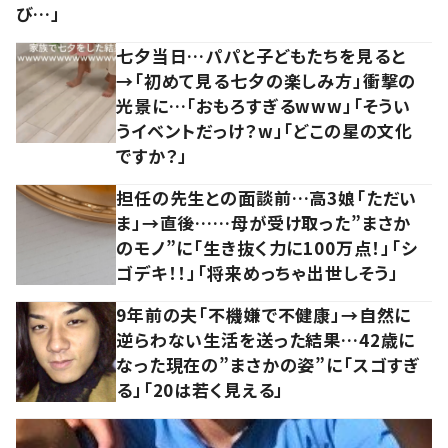
び…」
七夕当日…パパと子どもたちを見ると
→「初めて見る七夕の楽しみ方」衝撃の
光景に…「おもろすぎるwww」「そうい
うイベントだっけ？w」「どこの星の文化
ですか？」
担任の先生との面談前…高3娘「ただい
ま」→直後……母が受け取った”まさか
のモノ”に「生き抜く力に100万点！」「シ
ゴデキ！！」「将来めっちゃ出世しそう」
9年前の夫「不機嫌で不健康」→自然に
逆らわない生活を送った結果…42歳に
なった現在の”まさかの姿”に「スゴすぎ
る」「20は若く見える」