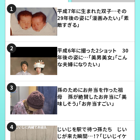
平成7年に生まれた双子…その
29年後の姿に「漫画みたい」「素
敵すぎる」
平成6年に撮った2ショット 30
年後の姿に…「美男美女」「こん
な夫婦になりたい」
孫のためにお弁当を作った祖
母 孫が絶賛したお弁当に「美
味しそう」「お弁当すごい」
じいじを駅で待つ孫たち じい
じが来た瞬間…！？「じいじイケ