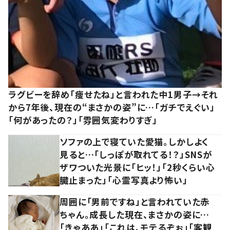
ラグビーを辞め「痩せたね」と言われた中1男子→それ
から7年後、現在の“まさかの姿”に…「ガチでえぐい」
「何があったの？」「雰囲気変わりすぎ」
ソファの上で寝ていた愛猫。しかしよく
見ると…「しっぽが取れてる！？」SNSが
ザワついた光景に「ヒッ！」「2秒くらい心
臓止まった」「心霊写真より怖い」
周囲に「男前ですね」と言われていた赤
ちゃん。成長した現在、まさかの姿に…
「きゃああ」「これは、モテるぞぉ」「客観