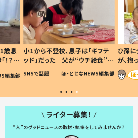
1歳息
小1から不登校、息子は「ギフテ
ひ孫に
「！？」
ッド」だった 父が“ウチ給食”を
が、抱
に「可愛
作り続ける理由とは #令和の親
「涙が
SNSで話題
ほ・とせなNEWS編集部
WS編集部
#令和の子
い」
ライター募集！
“人”のグッドニュースの取材・執筆をしてみませんか？