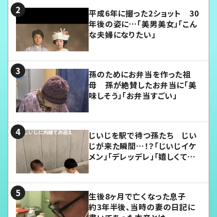
平成6年に撮った2ショット 30
年後の姿に…「美男美女」「こん
な夫婦になりたい」
孫のためにお弁当を作った祖
母 孫が絶賛したお弁当に「美
味しそう」「お弁当すごい」
じいじを駅で待つ孫たち じい
じが来た瞬間…！？「じいじイケ
メン」「デレッデレ」「嬉しくて可
愛くてたまらない」「幸せになれ
る」
生後8ヶ月で亡くなった息子
約3年半後、当時の妻の日記に