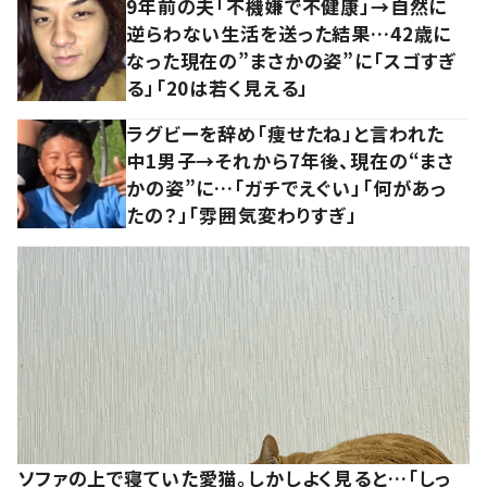
9年前の夫「不機嫌で不健康」→自然に
逆らわない生活を送った結果…42歳に
なった現在の”まさかの姿”に「スゴすぎ
る」「20は若く見える」
ラグビーを辞め「痩せたね」と言われた
中1男子→それから7年後、現在の“まさ
かの姿”に…「ガチでえぐい」「何があっ
たの？」「雰囲気変わりすぎ」
ソファの上で寝ていた愛猫。しかしよく見ると…「しっ