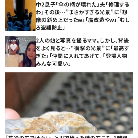
中2息子「傘の柄が壊れた」夫「修理する
わ」その後…”まさかすぎる光景”に「想
像の斜め上だったｗ」「魔改造やｗ」「むし
ろ盗難防止」
2人の娘と写真を撮るママ。しかし、背後
をよく見ると…“衝撃の光景”に「最高す
ぎた」「仲間に入れてあげて」「登場人物
みんな可愛い」
「普通の石ではない」と川で拾った謎の石ころ。1時間、