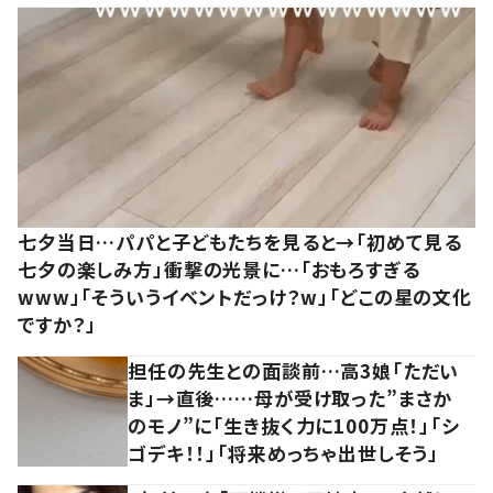
七夕当日…パパと子どもたちを見ると→「初めて見る
七夕の楽しみ方」衝撃の光景に…「おもろすぎる
www」「そういうイベントだっけ？w」「どこの星の文化
ですか？」
担任の先生との面談前…高3娘「ただい
ま」→直後……母が受け取った”まさか
のモノ”に「生き抜く力に100万点！」「シ
ゴデキ！！」「将来めっちゃ出世しそう」