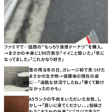
ファミマで…話題の“もっちり食感ドーナツ”を購入。
→まさかの中身に190万表示「イイこと聞いた」「気に
なってました」「これかなり好き」
雪の残る冬の日、ガレージ前で見つけた
まさかの生き物→保護後の現在の姿
に…「過酷な状況でしたね」「寒くて動け
なかったのかも」
A5ランクの牛肉をいただいた女性。し
かし→「貰いに来てください、、」投稿さ
れた“まさかの光景”に「マジで言うて