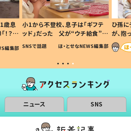
1歳息
小1から不登校、息子は「ギフテ
ひ孫に
「！？」
ッド」だった 父が“ウチ給食”を
が、抱
に「可愛
作り続ける理由とは #令和の親
「涙が
SNSで話題
ほ・とせなNEWS編集部
WS編集部
#令和の子
い」
ニュース
SNS