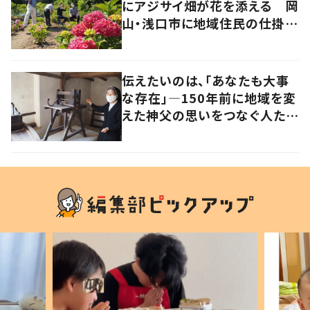
にアジサイ畑が花を添える 岡
山・浅口市に地域住民の仕掛け
た新スポット！
伝えたいのは、「あなたも大事
な存在」―150年前に地域を変
えた神父の思いをつなぐ人た
ち。