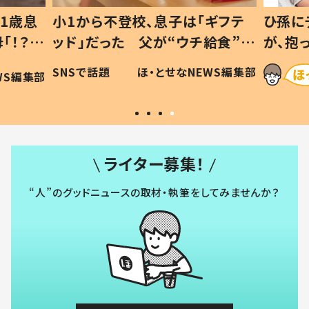
1歳息
小1から不登校、息子は「ギフテ
ひ孫に
「！？」
ッド」だった 父が“ウチ給食”を
が、抱
に「可愛
作り続ける理由とは #令和の親
「涙が
SNSで話題
ほ・とせなNEWS編集部
WS編集部
#令和の子
い」
ライター募集！
“人”のグッドニュースの取材・執筆をしてみませんか？