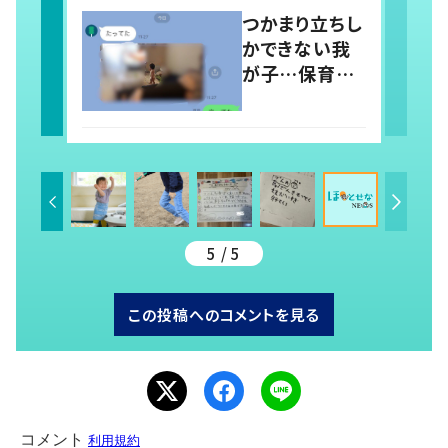
稿すると…多く
つかまり立ちし
の意見が寄せ
かできない我
られる！
が子…保育園
では1人で立っ
てる！？ 両親の
前では頑なに
立たない1歳児
が可愛すぎ
る…！
5 / 5
この投稿へのコメントを見る