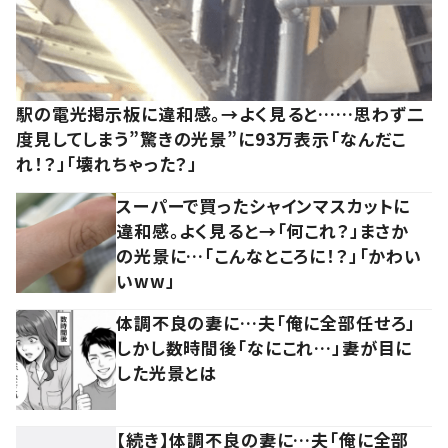
駅の電光掲示板に違和感。→よく見ると……思わず二
度見してしまう”驚きの光景”に93万表示「なんだこ
れ！？」「壊れちゃった？」
スーパーで買ったシャインマスカットに
違和感。よく見ると→「何これ？」まさか
の光景に…「こんなところに！？」「かわい
いww」
体調不良の妻に…夫「俺に全部任せろ」
しかし数時間後「なにこれ…」妻が目に
した光景とは
【続き】体調不良の妻に…夫「俺に全部