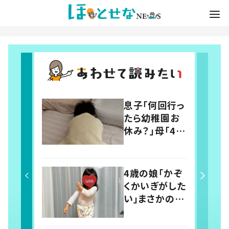
息子「何回行っ
たら幼稚園お
休み？」母「4回
だよ」と伝える
と…→その後
の息子の行動
4歳の娘「かぞ
に「わかるよそ
くかいぎがした
の気持ち」「う
い」まさかの議
ちの子も！」の
題に父親「最検
声
討事項！」 投