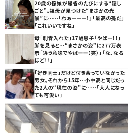
20歳の孫娘が帰省のたびにする“隠し
ごと”。祖母が見つけた“まさかの光
景”に……「わぁーーー！」「最高の孫だ」
「これいいですね」
母「刺青入れた」17歳息子「やばー！！」
脚を見ると…“まさかの姿”に277万表
示「違う意味でやばーー（笑）」「な、なる
ほど！！」
「好き同士」だけど付き合っていなかった
男女。それから15年…小中高と同じだっ
た2人の“現在の姿”に……「大人になっ
ても可愛い」