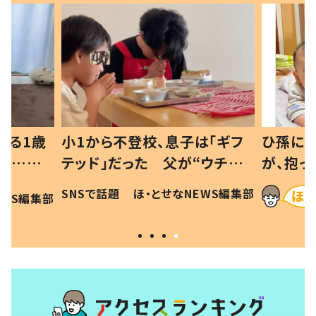
べる1歳
小1から不登校、息子は「ギフ
ひ孫にデ
と…母
テッド」だった 父が“ウチ給
が、抱っ
母の投稿
食”を作り続ける理由とは #令
に「涙が
SNSで話題
ほ・とせなNEWS編集部
EWS編集部
「現行
和の親 #令和の子
方ない」