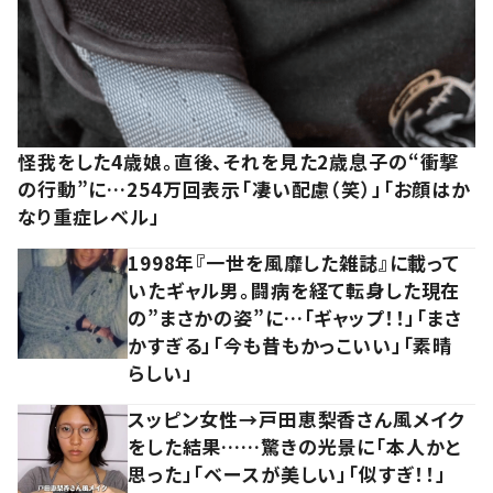
怪我をした4歳娘。直後、それを見た2歳息子の“衝撃
の行動”に…254万回表示「凄い配慮（笑）」「お顔はか
なり重症レベル」
1998年『一世を風靡した雑誌』に載って
いたギャル男。闘病を経て転身した現在
の”まさかの姿”に…「ギャップ！！」「まさ
かすぎる」「今も昔もかっこいい」「素晴
らしい」
スッピン女性→戸田恵梨香さん風メイク
をした結果……驚きの光景に「本人かと
思った」「ベースが美しい」「似すぎ！！」