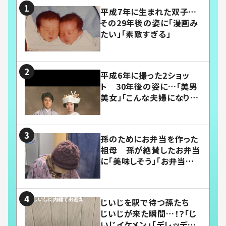
平成7年に生まれた双子…
その29年後の姿に「漫画み
たい」「素敵すぎる」
平成6年に撮った2ショッ
ト 30年後の姿に…「美男
美女」「こんな夫婦になりた
い」
孫のためにお弁当を作った
祖母 孫が絶賛したお弁当
に「美味しそう」「お弁当すご
い」
じいじを駅で待つ孫たち
じいじが来た瞬間…！？「じ
いじイケメン」「デレッデレ」