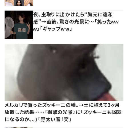
夜、虫取りに出かけたら“胸元に違和
感”→直後、驚きの光景に…「笑ったｗｗ
ｗ」「ギャップww」
メルカリで買ったズッキーニの種。→土に植えて3ヶ月
放置した結果……『衝撃の光景』に「ズッキーニも凶器
になるのか、、」「野太い音！笑」