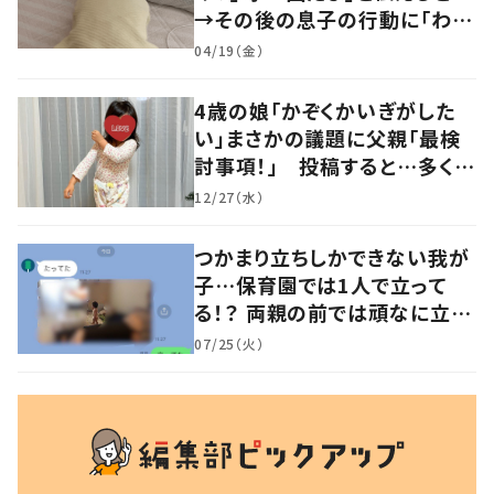
→その後の息子の行動に「わか
るよその気持ち」「うちの子も！」
04/19（金）
の声
4歳の娘「かぞくかいぎがした
い」まさかの議題に父親「最検
討事項！」 投稿すると…多くの
意見が寄せられる！
12/27（水）
つかまり立ちしかできない我が
子…保育園では1人で立って
る！？ 両親の前では頑なに立た
ない1歳児が可愛すぎる…！
07/25（火）