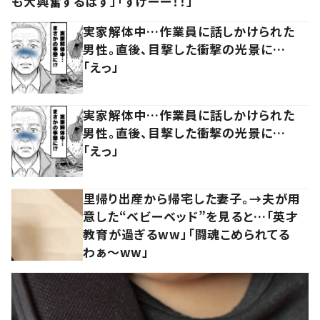
も大興奮するはず」「すげーー！！」
実家解体中…作業員に話しかけられた
男性。直後、目撃した衝撃の光景に…
「えっ」
実家解体中…作業員に話しかけられた
男性。直後、目撃した衝撃の光景に…
「えっ」
里帰り出産から帰宅した妻子。→夫が用
意した“ベビーベッド”を見ると…「英才
教育が過ぎるww」「闘魂こめられてる
わぁ～ww」