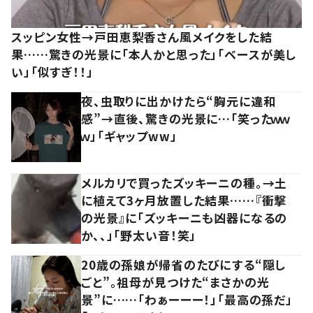
スッピン女性→戸田恵梨香さん風メイクをした結
果……驚きの光景に「本人かと思った」「ベースが美し
い」「似すぎ！！」
夜、虫取りに出かけたら“胸元に違和
感”→直後、驚きの光景に…「笑ったｗｗ
ｗ」「ギャップww」
メルカリで買ったズッキーニの種。→土
に植えて3ヶ月放置した結果……『衝撃
の光景』に「ズッキーニも凶器になるの
か、、」「野太い音！笑」
20歳の孫娘が帰省のたびにする“隠し
ごと”。祖母が見つけた“まさかの光
景”に……「わぁーーー！」「最高の孫だ」