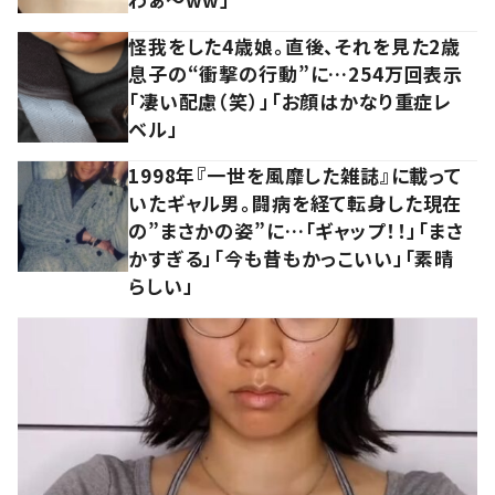
怪我をした4歳娘。直後、それを見た2歳
息子の“衝撃の行動”に…254万回表示
「凄い配慮（笑）」「お顔はかなり重症レ
ベル」
1998年『一世を風靡した雑誌』に載って
いたギャル男。闘病を経て転身した現在
の”まさかの姿”に…「ギャップ！！」「まさ
かすぎる」「今も昔もかっこいい」「素晴
らしい」