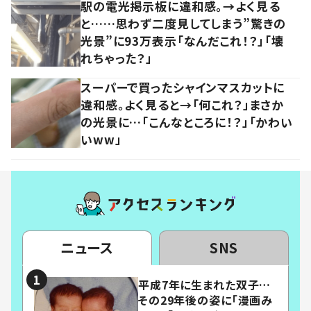
駅の電光掲示板に違和感。→よく見る
と……思わず二度見してしまう”驚きの
光景”に93万表示「なんだこれ！？」「壊
れちゃった？」
スーパーで買ったシャインマスカットに
違和感。よく見ると→「何これ？」まさか
の光景に…「こんなところに！？」「かわい
いww」
ニュース
SNS
平成7年に生まれた双子…
その29年後の姿に「漫画み