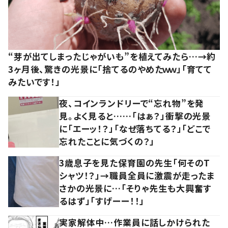
“芽が出てしまったじゃがいも”を植えてみたら…→約
3ヶ月後、驚きの光景に「捨てるのやめたｗｗ」「育てて
みたいです！」
夜、コインランドリーで“忘れ物”を発
見。よく見ると……「はぁ？」衝撃の光景
に「エーッ！？」「なぜ落ちてる？」「どこで
忘れたことに気づくの？」
3歳息子を見た保育園の先生「何そのT
シャツ！？」→職員全員に激震が走ったま
さかの光景に…「そりゃ先生も大興奮す
るはず」「すげーー！！」
実家解体中…作業員に話しかけられた