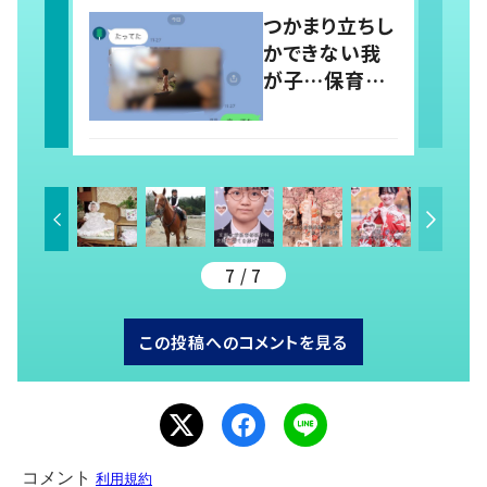
稿すると…多く
つかまり立ちし
の意見が寄せ
かできない我
られる！
が子…保育園
では1人で立っ
てる！？ 両親の
前では頑なに
立たない1歳児
が可愛すぎ
る…！
7 / 7
この投稿へのコメントを見る