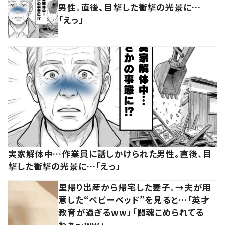
男性。直後、目撃した衝撃の光景に…
「えっ」
実家解体中…作業員に話しかけられた男性。直後、目
撃した衝撃の光景に…「えっ」
里帰り出産から帰宅した妻子。→夫が用
意した“ベビーベッド”を見ると…「英才
教育が過ぎるww」「闘魂こめられてる
わぁ～ww」