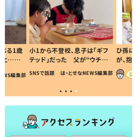
べる1歳
小1から不登校、息子は「ギフ
ひ孫にデ
と…母
テッド」だった 父が“ウチ給
が、抱っ
母の投稿
食”を作り続ける理由とは #令
に「涙が
SNSで話題
ほ・とせなNEWS編集部
EWS編集部
「現行
和の親 #令和の子
方ない」