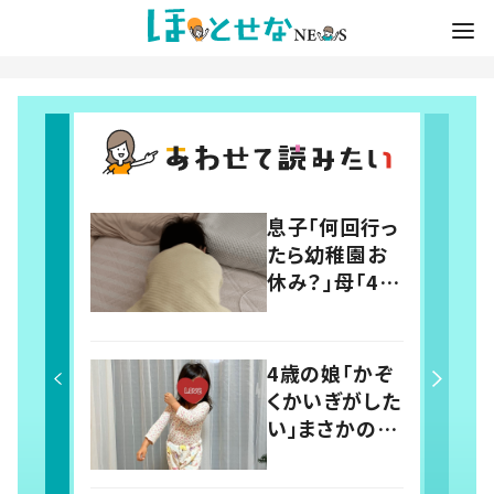
息子「何回行っ
たら幼稚園お
休み？」母「4回
だよ」と伝える
と…→その後
の息子の行動
4歳の娘「かぞ
に「わかるよそ
くかいぎがした
の気持ち」「う
い」まさかの議
ちの子も！」の
題に父親「最検
声
討事項！」 投