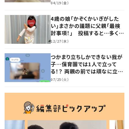
るよその気持ち」「うちの子も！」
04/19（金）
の声
4歳の娘「かぞくかいぎがした
い」まさかの議題に父親「最検
討事項！」 投稿すると…多くの
意見が寄せられる！
12/27（水）
つかまり立ちしかできない我が
子…保育園では1人で立って
る！？ 両親の前では頑なに立た
ない1歳児が可愛すぎる…！
07/25（火）