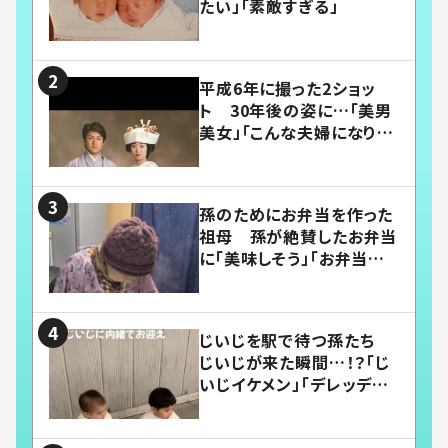
たい」「素敵すぎる」
平成6年に撮った2ショッ
ト 30年後の姿に…「美男
美女」「こんな夫婦になりた
い」
孫のためにお弁当を作った
祖母 孫が絶賛したお弁当
に「美味しそう」「お弁当すご
い」
じいじを駅で待つ孫たち
じいじが来た瞬間…！？「じ
いじイケメン」「デレッデレ」
「嬉しくて可愛くてたまらな
い」「幸せになれる」