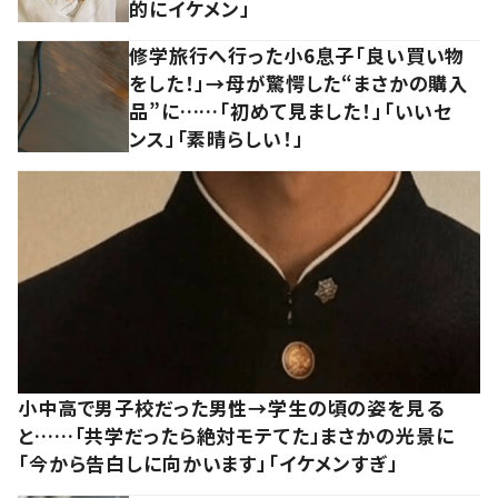
的にイケメン」
修学旅行へ行った小6息子「良い買い物
をした！」→母が驚愕した“まさかの購入
品”に……「初めて見ました！」「いいセ
ンス」「素晴らしい！」
小中高で男子校だった男性→学生の頃の姿を見る
と……「共学だったら絶対モテてた」まさかの光景に
「今から告白しに向かいます」「イケメンすぎ」