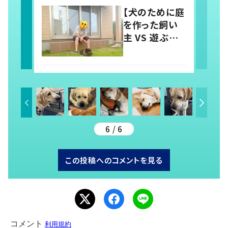
「羨ましい」「幸
【犬のために庭
せそう」の声
を作った飼い
主 VS 遊ぶ気
のない犬】シュ
ールな絵に
21.1万いい
ね！？「犬の強
い意志を感じ
る」
6 / 6
この投稿へのコメントを見る