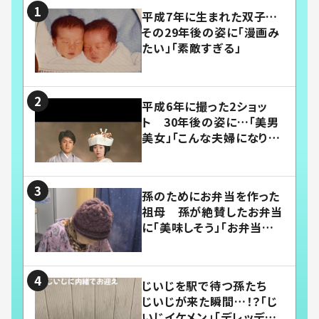
平成7年に生まれた双子…
その29年後の姿に「漫画み
たい」「素敵すぎる」
平成6年に撮った2ショッ
ト 30年後の姿に…「美男
美女」「こんな夫婦になりた
い」
孫のためにお弁当を作った
祖母 孫が絶賛したお弁当
に「美味しそう」「お弁当すご
い」
じいじを駅で待つ孫たち
じいじが来た瞬間…！？「じ
いじイケメン」「デレッデレ」