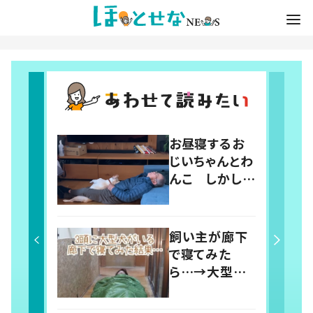
お昼寝するお
じいちゃんとわ
んこ しかしよ
く見ると…「何
回でも見てしま
う」「ラブリーす
飼い主が廊下
ぎ」の声
で寝てみた
ら…→大型犬
たちによって廊
下が天国に！？