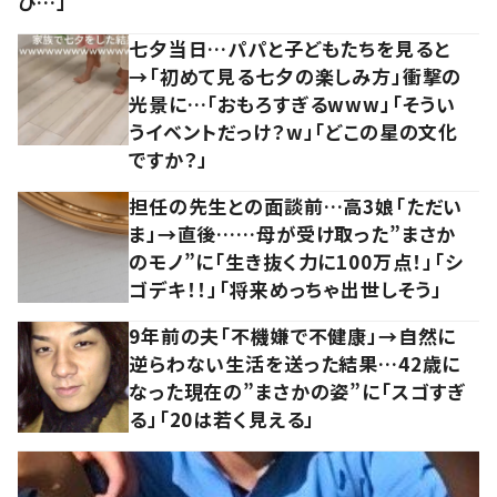
び…」
七夕当日…パパと子どもたちを見ると
→「初めて見る七夕の楽しみ方」衝撃の
光景に…「おもろすぎるwww」「そうい
うイベントだっけ？w」「どこの星の文化
ですか？」
担任の先生との面談前…高3娘「ただい
ま」→直後……母が受け取った”まさか
のモノ”に「生き抜く力に100万点！」「シ
ゴデキ！！」「将来めっちゃ出世しそう」
9年前の夫「不機嫌で不健康」→自然に
逆らわない生活を送った結果…42歳に
なった現在の”まさかの姿”に「スゴすぎ
る」「20は若く見える」