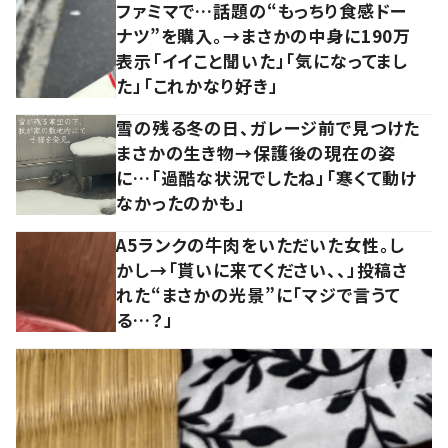
ファミマで…話題の“もっちり食感ドー
ナツ”を購入。→まさかの中身に190万
表示「イイこと聞いた」「気になってまし
た」「これかなり好き」
雪の残る冬の日、ガレージ前で見つけた
まさかの生き物→保護後の現在の姿
に…「過酷な状況でしたね」「寒くて動け
なかったのかも」
A5ランクの牛肉をいただいた女性。し
かし→「貰いに来てください、、」投稿さ
れた“まさかの光景”に「マジで言うて
る…？」