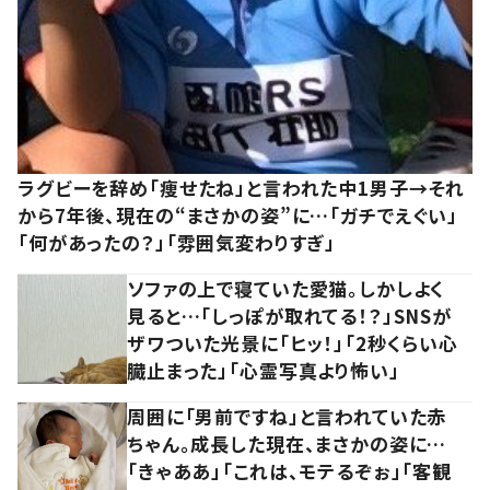
ラグビーを辞め「痩せたね」と言われた中1男子→それ
から7年後、現在の“まさかの姿”に…「ガチでえぐい」
「何があったの？」「雰囲気変わりすぎ」
ソファの上で寝ていた愛猫。しかしよく
見ると…「しっぽが取れてる！？」SNSが
ザワついた光景に「ヒッ！」「2秒くらい心
臓止まった」「心霊写真より怖い」
周囲に「男前ですね」と言われていた赤
ちゃん。成長した現在、まさかの姿に…
「きゃああ」「これは、モテるぞぉ」「客観