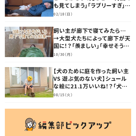
も見てしまう」「ラブリーすぎ」の
声
02/18（日）
飼い主が廊下で寝てみたら…
→大型犬たちによって廊下が天
国に！？「羨ましい」「幸せそう」
の声
10/30（月）
【犬のために庭を作った飼い主
VS 遊ぶ気のない犬】シュール
な絵に21.1万いいね！？「犬の
強い意志を感じる」
08/15（火）