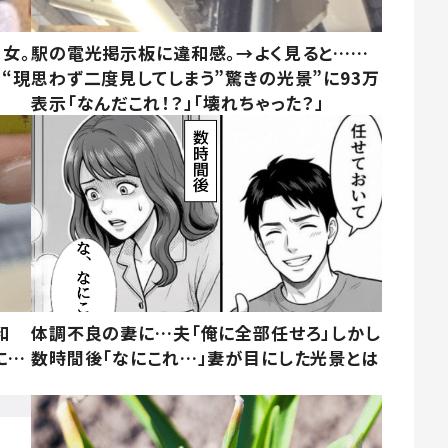
女。
駅の電光掲示板に違和感。→よく見ると……
“現
思わず二度見してしまう”驚きの光景”に93万
表示「なんだこれ！？」「壊れちゃった？」
和
体調不良の妻に…夫「俺に全部任せろ」しかし
に…
数時間後「なにこれ…」妻が目にした光景とは