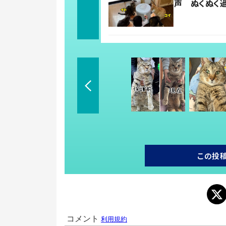
声 ぬくぬく
この投