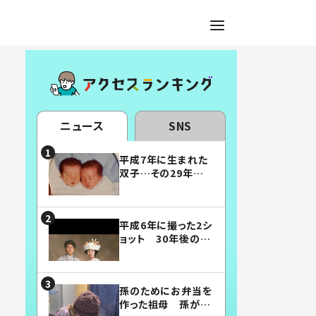
ニュース
SNS
平成7年に生まれた
双子…その29年後
の姿に「漫画みたい」
「素敵すぎる」
平成6年に撮った2シ
ョット 30年後の姿
に…「美男美女」「こ
んな夫婦になりた
い」
孫のためにお弁当を
作った祖母 孫が絶