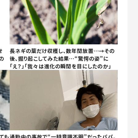
せ
長ネギの葉だけ収穫し、数年間放置…→その
の
後、掘り起こしてみた結果…“驚愕の姿”に
「え？」「我々は進化の瞬間を目にしたのか」
ても
通勤中の事故で“一時意識不明”だったパパ。