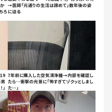
さか
→医師「元通りの生活は諦めて」数年後の姿
ちろ
に迫る
19
7年前に購入した空気清浄機→内部を確認し
形男
たら…衝撃の光景に「怖すぎてゾクッとしまし
！」
た…」