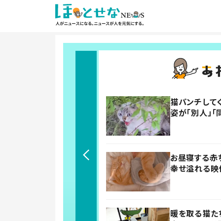
猫パンチして
姿が「別人」「
お昼寝する赤
幸せ溢れる映
暖を取る猫た