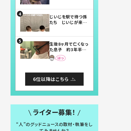
賛したお弁当に「美
味しそう」「お弁当す
ごい」
じいじを駅で待つ孫
たち じいじが来た
瞬間…！？「じいじイ
ケメン」「デレッデレ」
「嬉しくて可愛くてた
生後8ヶ月で亡くなっ
まらない」「幸せにな
た息子 約3年半
れる」
後、当時の妻の日記
に書いてあった本音
とは
6位以降はこちら
ライター募集！
“人”のグッドニュースの取材・執筆をし
てみませんか？