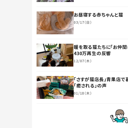
お昼寝する赤ちゃんと猫 
03/17（日）
暖を取る猫たちに「お仲間
430万再生の反響
12/07（木）
「さすが猫店長」青果店で
「癒される」の声
01/18（木）