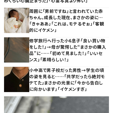
秒くらい心臓止まった」「心霊写真より怖い」
周囲に「男前ですね」と言われていた赤
ちゃん。成長した現在、まさかの姿に…
「きゃああ」「これは、モテるぞぉ」「客観
的にイケメン」
修学旅行へ行った小6息子「良い買い物
をした！」→母が驚愕した“まさかの購入
品”に……「初めて見ました！」「いいセ
ンス」「素晴らしい！」
小中高で男子校だった男性→学生の頃
の姿を見ると……「共学だったら絶対モ
テてた」まさかの光景に「今から告白し
に向かいます」「イケメンすぎ」