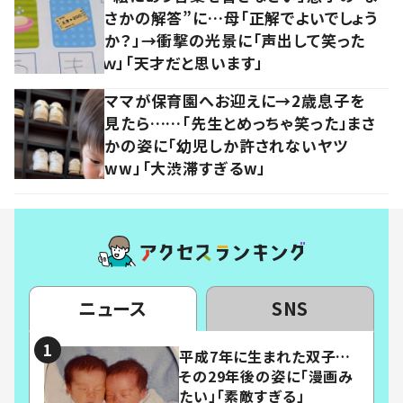
さかの解答”に…母「正解でよいでしょう
か？」→衝撃の光景に「声出して笑った
ｗ」「天才だと思います」
ママが保育園へお迎えに→2歳息子を
見たら……「先生とめっちゃ笑った」まさ
かの姿に「幼児しか許されないヤツ
ww」「大渋滞すぎるw」
ニュース
SNS
平成7年に生まれた双子…
その29年後の姿に「漫画み
たい」「素敵すぎる」