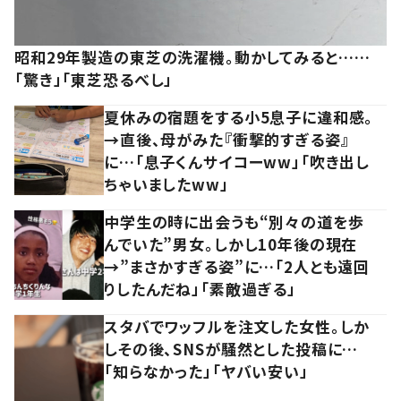
昭和29年製造の東芝の洗濯機。動かしてみると……
「驚き」「東芝恐るべし」
夏休みの宿題をする小5息子に違和感。
→直後、母がみた『衝撃的すぎる姿』
に…「息子くんサイコーww」「吹き出し
ちゃいましたww」
中学生の時に出会うも“別々の道を歩
んでいた”男女。しかし10年後の現在
→”まさかすぎる姿”に…「2人とも遠回
りしたんだね」「素敵過ぎる」
スタバでワッフルを注文した女性。しか
しその後、SNSが騒然とした投稿に…
「知らなかった」「ヤバい安い」