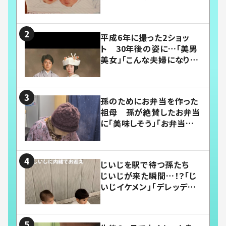
平成6年に撮った2ショッ
ト 30年後の姿に…「美男
美女」「こんな夫婦になりた
い」
孫のためにお弁当を作った
祖母 孫が絶賛したお弁当
に「美味しそう」「お弁当すご
い」
じいじを駅で待つ孫たち
じいじが来た瞬間…！？「じ
いじイケメン」「デレッデレ」
「嬉しくて可愛くてたまらな
い」「幸せになれる」