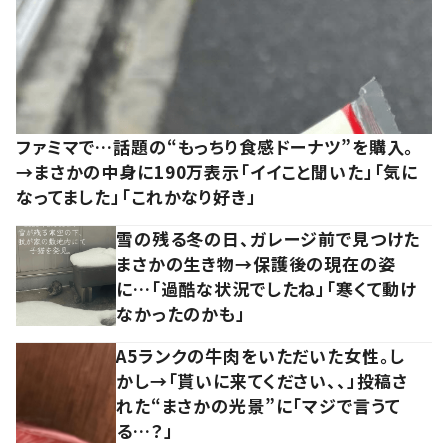
ファミマで…話題の“もっちり食感ドーナツ”を購入。
→まさかの中身に190万表示「イイこと聞いた」「気に
なってました」「これかなり好き」
雪の残る冬の日、ガレージ前で見つけた
まさかの生き物→保護後の現在の姿
に…「過酷な状況でしたね」「寒くて動け
なかったのかも」
A5ランクの牛肉をいただいた女性。し
かし→「貰いに来てください、、」投稿さ
れた“まさかの光景”に「マジで言うて
る…？」