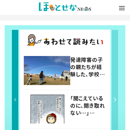
発達障害の子
の親たちが経
験した、学校教
育の現状と望
む社会とは
「聞こえている
のに、聞き取れ
ない…」
APD（聴覚情
報処理障害）知