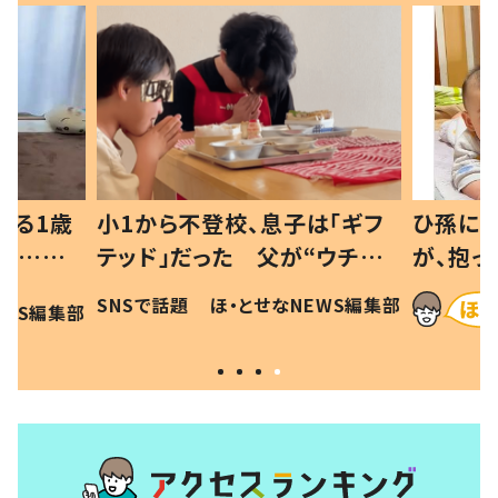
べる1歳
小1から不登校、息子は「ギフ
ひ孫にデ
と…母
テッド」だった 父が“ウチ給
が、抱っ
母の投稿
食”を作り続ける理由とは #令
に「涙が
SNSで話題
ほ・とせなNEWS編集部
EWS編集部
「現行
和の親 #令和の子
方ない」