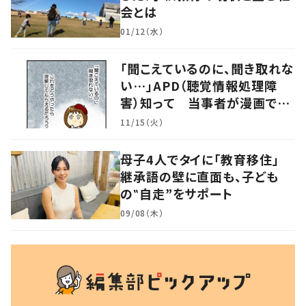
会とは
01/12（水）
「聞こえているのに、聞き取れな
い…」APD（聴覚情報処理障
害）知って 当事者が漫画で発
信
11/15（火）
母子4人でタイに「教育移住」
継承語の壁に直面も、子ども
の‟自走”をサポート
09/08（木）