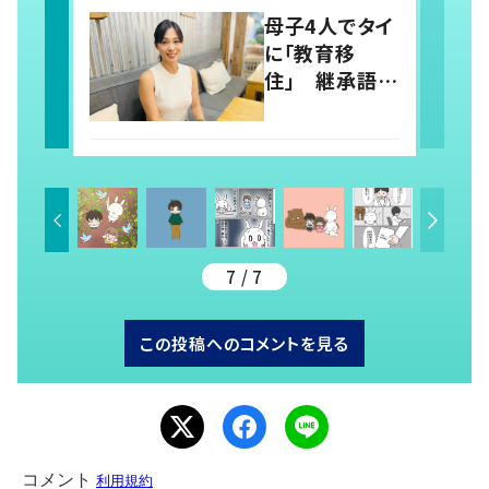
って 当事者
母子4人でタイ
が漫画で発信
に「教育移
住」 継承語の
壁に直面も、子
どもの‟自
走”をサポート
7 / 7
この投稿へのコメントを見る