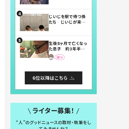
賛したお弁当に「美
味しそう」「お弁当す
ごい」
じいじを駅で待つ孫
たち じいじが来た
瞬間…！？「じいじイ
ケメン」「デレッデレ」
「嬉しくて可愛くてた
生後8ヶ月で亡くなっ
まらない」「幸せにな
た息子 約3年半
れる」
後、当時の妻の日記
に書いてあった本音
とは
6位以降はこちら
ライター募集！
“人”のグッドニュースの取材・執筆をし
てみませんか？