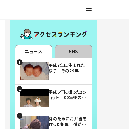
ニュース
SNS
平成7年に生まれた
双子…その29年後
の姿に「漫画みたい」
「素敵すぎる」
平成6年に撮った2シ
ョット 30年後の姿
に…「美男美女」「こ
んな夫婦になりた
い」
孫のためにお弁当を
作った祖母 孫が絶