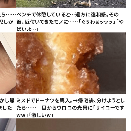
たら……
ベンチで休憩していると…遠方に違和感。その
児しか
後、近付いてきたモノに……「ぐぅわぁッッッ」「や
ばいよ…」
しかし帰
ミスドでドーナツを購入。→帰宅後、分けようとし
ました
たら…… 目からウロコの光景に「サイコーです
ww」「激しいw」