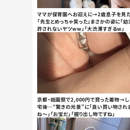
ママが保育園へお迎えに→2歳息子を見
「先生とめっちゃ笑った」まさかの姿に「幼
許されないヤツww」「大渋滞すぎるw」
京都・祇園祭で2,000円で買った着物→
宅後…“驚きの光景”に「良い買い物され
ね～」「お宝だ」「掘り出し物ですね」