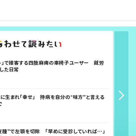
ト」で接客する四肢麻痺の車椅子ユーザー 就労
した日常
に生まれ「幸せ」 持病を自分の‟味方”と言える
で
皮腫”で左顎を切除 「早めに受診していれば…」