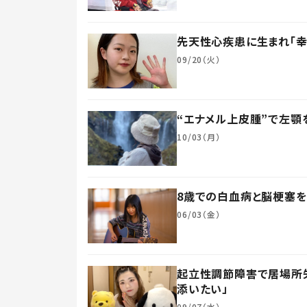
先天性心疾患に生まれ「幸
09/20（火）
“エナメル上皮腫”で左顎
10/03（月）
8歳での白血病と脳梗塞を
06/03（金）
起立性調節障害で居場所失
添いたい」
09/07（水）