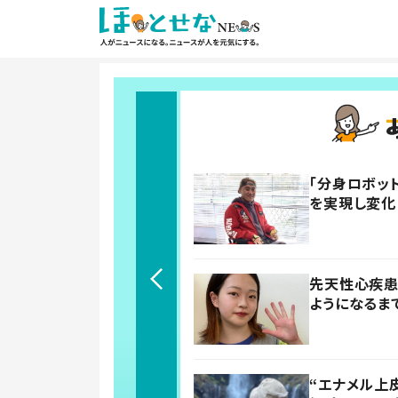
「分身ロボッ
を実現し変化
先天性心疾患
ようになるま
“エナメル上