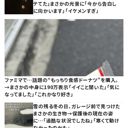
テてた」まさかの光景に「今から告白し
に向かいます」「イケメンすぎ」
ファミマで…話題の“もっちり食感ドーナツ”を購入。
→まさかの中身に190万表示「イイこと聞いた」「気に
なってました」「これかなり好き」
雪の残る冬の日、ガレージ前で見つけた
まさかの生き物→保護後の現在の姿
に…「過酷な状況でしたね」「寒くて動け
なかったのかも」