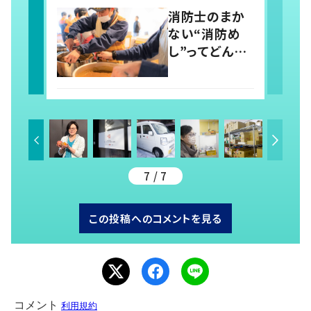
消防士のまか
ない“消防め
し”ってどんな
メニュー？ 食
のイベントで地
域とつながり、
防災力の向上
を目指す 岡
山・真庭市
7 / 7
この投稿へのコメントを見る