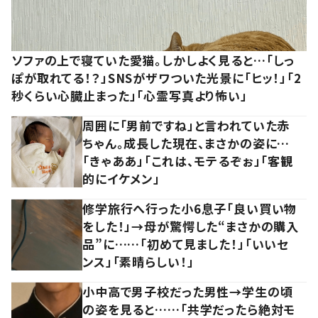
ソファの上で寝ていた愛猫。しかしよく見ると…「しっ
ぽが取れてる！？」SNSがザワついた光景に「ヒッ！」「2
秒くらい心臓止まった」「心霊写真より怖い」
周囲に「男前ですね」と言われていた赤
ちゃん。成長した現在、まさかの姿に…
「きゃああ」「これは、モテるぞぉ」「客観
的にイケメン」
修学旅行へ行った小6息子「良い買い物
をした！」→母が驚愕した“まさかの購入
品”に……「初めて見ました！」「いいセ
ンス」「素晴らしい！」
小中高で男子校だった男性→学生の頃
の姿を見ると……「共学だったら絶対モ