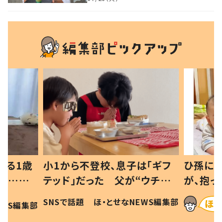
べる1歳
小1から不登校、息子は「ギフ
ひ孫にデ
と…母
テッド」だった 父が“ウチ給
が、抱っ
母の投稿
食”を作り続ける理由とは #令
に「涙が
SNSで話題
ほ・とせなNEWS編集部
EWS編集部
「現行
和の親 #令和の子
方ない」