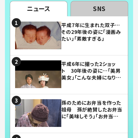
ニュース
SNS
平成7年に生まれた双子…
その29年後の姿に「漫画み
たい」「素敵すぎる」
平成6年に撮った2ショッ
ト 30年後の姿に…「美男
美女」「こんな夫婦になりた
い」
孫のためにお弁当を作った
祖母 孫が絶賛したお弁当
に「美味しそう」「お弁当すご
い」