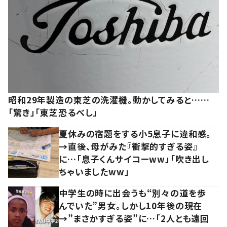
昭和29年製造の東芝の洗濯機。動かしてみると……
「驚き」「東芝恐るべし」
夏休みの宿題をする小5息子に違和感。
→直後、母がみた『衝撃的すぎる姿』
に…「息子くんサイコーww」「吹き出し
ちゃいましたww」
中学生の時に出会うも“別々の道を歩
んでいた”男女。しかし10年後の現在
→”まさかすぎる姿”に…「2人とも遠回