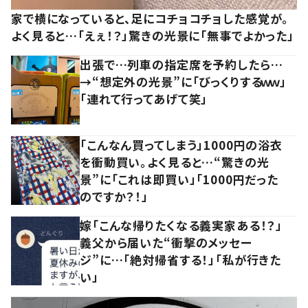
家で横になっていると、足にコチョコチョした感覚が。
よく見ると…「えぇ！？」驚きの光景に「無事でよかった」
出張で…列車の指定席を予約したら…
→“想定外の光景”に「びっくりするｗｗ」
「連れて行ってあげて笑」
「こんなん買ってしまう」1000円の浴衣
を衝動買い。よく見ると…“驚きの光
景”に「これは即買い」「1000円だった
のですか？！」
嫁「こんな帰りたくなる義実家ある！？」
義父から届いた“衝撃のメッセー
ジ”に…「絶対帰省する！」「私が行きた
い」