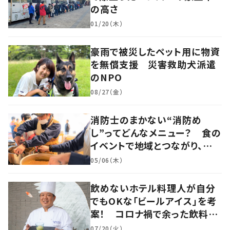
の高さ
01/20（木）
豪雨で被災したペット用に物資
を無償支援 災害救助犬派遣
のNPO
08/27（金）
消防士のまかない“消防め
し”ってどんなメニュー？ 食の
イベントで地域とつながり、防
災力の向上を目指す 岡山・真
05/06（木）
庭市
飲めないホテル料理人が自分
でもOKな「ビールアイス」を考
案！ コロナ禍で余った飲料を
有効活用 岡山
07/20（火）