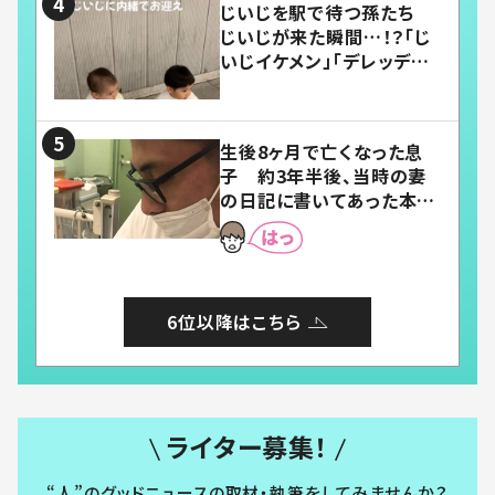
じいじを駅で待つ孫たち
じいじが来た瞬間…！？「じ
いじイケメン」「デレッデレ」
「嬉しくて可愛くてたまらな
い」「幸せになれる」
生後8ヶ月で亡くなった息
子 約3年半後、当時の妻
の日記に書いてあった本音
とは
6位以降はこちら
ライター募集！
“人”のグッドニュースの取材・執筆をしてみませんか？