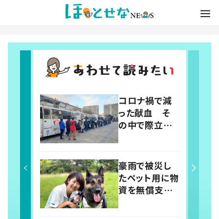
コロナ禍で減
った献血 そ
の中で際立っ
た“コミケ”の
献血率の高さ
豪雨で被災し
たペット用に物
資を無償支
援 災害救助
犬派遣のNPO