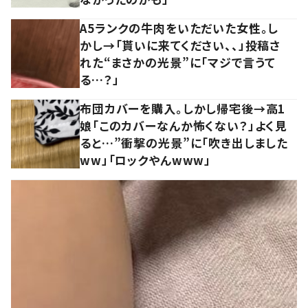
A5ランクの牛肉をいただいた女性。し
かし→「貰いに来てください、、」投稿さ
れた“まさかの光景”に「マジで言うて
る…？」
布団カバーを購入。しかし帰宅後→高1
娘「このカバーなんか怖くない？」よく見
ると…”衝撃の光景”に「吹き出しました
ww」「ロックやんwww」