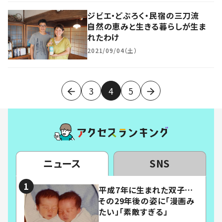
ジビエ・どぶろく・民宿の三刀流
自然の恵みと生きる暮らしが生ま
れたわけ
2021/09/04（土）
3
4
5
ニュース
SNS
平成7年に生まれた双子…
その29年後の姿に「漫画み
たい」「素敵すぎる」