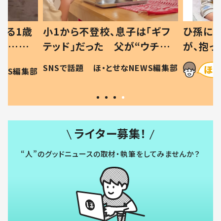
べる1歳
小1から不登校、息子は「ギフ
ひ孫にデ
と…母
テッド」だった 父が“ウチ給
が、抱っ
母の投稿
食”を作り続ける理由とは #令
に「涙が
SNSで話題
ほ・とせなNEWS編集部
EWS編集部
「現行
和の親 #令和の子
方ない」
ライター募集！
“人”のグッドニュースの取材・執筆をしてみませんか？