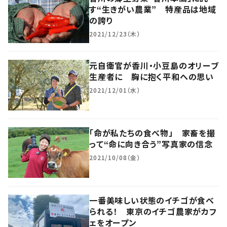
す“生きがい農業” 特産品は地域
の誇り
2021/12/23（木）
元自衛官が香川・小豆島のオリーブ
生産者に 胸に抱く平和への思い
2021/12/01（水）
「命が私たちの食べ物」 家畜を撮
って“命に向き合う”写真家の信念
2021/10/08（金）
一番美味しい状態のイチゴが食べ
られる！ 東京のイチゴ農家がカフ
ェをオープン