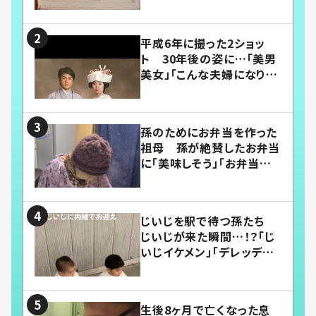
平成6年に撮った2ショッ
ト 30年後の姿に…「美男
美女」「こんな夫婦になりた
い」
孫のためにお弁当を作った
祖母 孫が絶賛したお弁当
に「美味しそう」「お弁当すご
い」
じいじを駅で待つ孫たち
じいじが来た瞬間…！？「じ
いじイケメン」「デレッデレ」
「嬉しくて可愛くてたまらな
い」「幸せになれる」
生後8ヶ月で亡くなった息