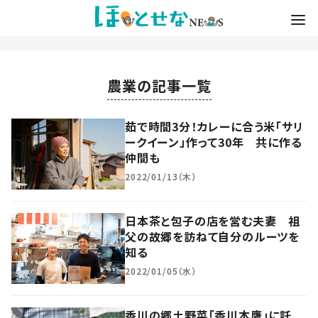
農業の記事一覧
茹で時間3分！カレーに合う米「サリ
ークイーン」作って30年 共に作る
仲間も
2022/01/13（木）
日本茶と包子の店を営む夫妻 祖
父の故郷を訪ねて自分のルーツを
知る
2022/01/05（水）
香川の郷土野菜「香川本鷹」に託