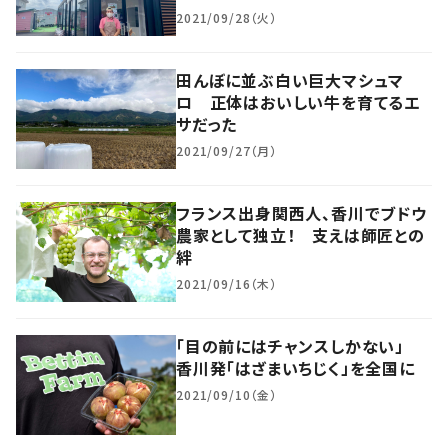
2021/09/28（火）
田んぼに並ぶ白い巨大マシュマ
ロ 正体はおいしい牛を育てるエ
サだった
2021/09/27（月）
フランス出身関西人、香川でブドウ
農家として独立！ 支えは師匠との
絆
2021/09/16（木）
「目の前にはチャンスしかない」
香川発「はざまいちじく」を全国に
2021/09/10（金）