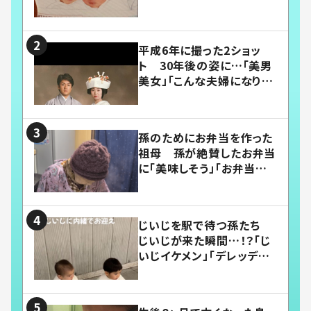
平成6年に撮った2ショッ
ト 30年後の姿に…「美男
美女」「こんな夫婦になりた
い」
孫のためにお弁当を作った
祖母 孫が絶賛したお弁当
に「美味しそう」「お弁当すご
い」
じいじを駅で待つ孫たち
じいじが来た瞬間…！？「じ
いじイケメン」「デレッデレ」
「嬉しくて可愛くてたまらな
い」「幸せになれる」