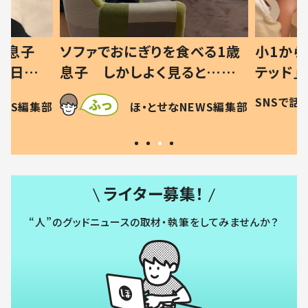
った息子
ソファでおにぎりを食べる1歳
小1から
の日記に
息子 しかしよく見ると…母
テッド」
は
「！？」すべてを察した母の投稿
食”を作
SNSで話
EWS編集部
ほ・とせなNEWS編集部
に「可愛いから許す！」「現行
和の親 
犯〜」
ライター募集！
“人”のグッドニュースの取材・執筆をしてみませんか？