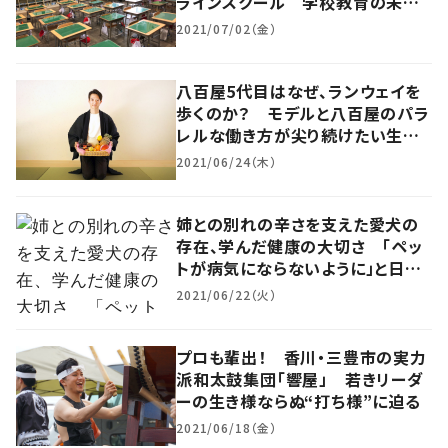
ラインスクール 学校教育の未来
に必要なこととは？
2021/07/02（金）
八百屋5代目はなぜ、ランウェイを
歩くのか？ モデルと八百屋のパラ
レルな働き方が尖り続けたい生き
方の答え
2021/06/24（木）
姉との別れの辛さを支えた愛犬の
存在、学んだ健康の大切さ 「ペッ
トが病気にならないように」と日々
奔走
2021/06/22（火）
プロも輩出！ 香川・三豊市の実力
派和太鼓集団「響屋」 若きリーダ
ーの生き様ならぬ“打ち様”に迫る
2021/06/18（金）