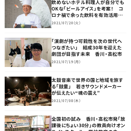
飲めないホテル料理人が自分でも
OKな「ビールアイス」を考案！ コ
ロナ禍で余った飲料を有効活用
岡山
2021/07/20（火）
「演劇が持つ可能性を次の世代へ
つなぎたい」 結成30年を迎えた
劇団が目指す未来 香川・高松市
2021/07/19（月）
太鼓音楽で世界の国と地域を旅す
る「鼓童」 若きサウンドメーカー
が伝えたい“魂の震え”
2021/07/08（木）
全国初の試み 香川・高松市発「放
課後にちょい30分」の教員向けオン