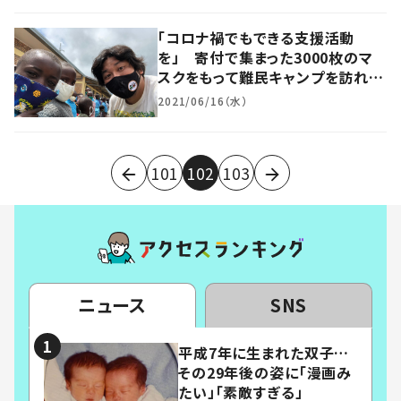
「コロナ禍でもできる支援活動
を」 寄付で集まった3000枚のマ
スクをもって難民キャンプを訪れた
教育者の思い
2021/06/16（水）
101
102
103
ニュース
SNS
平成7年に生まれた双子…
その29年後の姿に「漫画み
たい」「素敵すぎる」