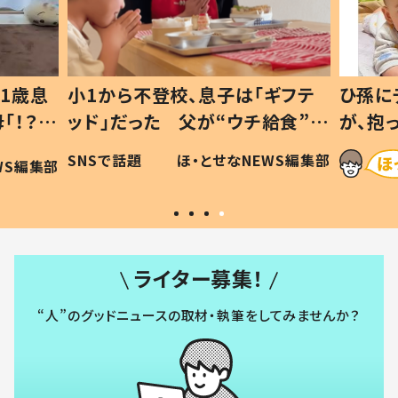
1歳息
小1から不登校、息子は「ギフテ
ひ孫に
「！？」
ッド」だった 父が“ウチ給食”を
が、抱
に「可愛
作り続ける理由とは #令和の親
「涙が
SNSで話題
ほ・とせなNEWS編集部
WS編集部
#令和の子
い」
ライター募集！
“人”のグッドニュースの取材・執筆をしてみませんか？