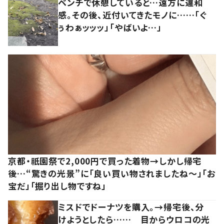
ベンチで休憩していると…遠方に違和
感。その後、近付いてきたモノに……「ぐ
ぅわぁッッッ」「やばいよ…」
京都・祇園祭で2,000円で買った着物→しかし帰宅
後…“驚きの光景”に「良い買い物されましたね～」「お
宝だ」「掘り出し物ですね」
ミスドでドーナツを購入。→帰宅後、分
けようとしたら…… 目からウロコの光