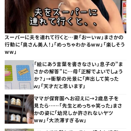
スーパーに夫を連れて行くと…妻「おーいw」まさかの
行動に「奥さん美人！」「めっちゃわかるww」「楽しそう
ww」
「絵にあう言葉を書きなさい」息子の”ま
さかの解答”に…母「正解でよいでしょう
か？」→衝撃の光景に「声出して笑った
ｗ」「天才だと思います」
ママが保育園へお迎えに→2歳息子を
見たら……「先生とめっちゃ笑った」まさ
かの姿に「幼児しか許されないヤツ
ww」「大渋滞すぎるw」