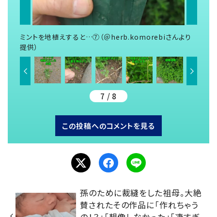
ミントを地植えすると…⑦（＠herb.komorebiさんより
提供）
7 / 8
この投稿へのコメントを見る
孫のために裁縫をした祖母。大絶
賛されたその作品に「作れちゃう
の！？」「想像しなかった」「凄すぎ