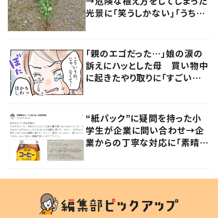
→危険な植え方をしてしまった
光景に「笑うしかない」「うちも
やばいことになった」
「親のエゴだった…」娘の涙の
訴えにハッとした母 買い物中
に起きたやり取りに「すごい分
かる」「改めて気付かされた」
“紙パック”に疑問を持った小
学生が企業に問い合わせ→企
業からの丁寧な対応に「素晴ら
しい」の声