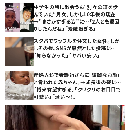
中学生の時に出会うも“別々の道を歩
んでいた”男女。しかし10年後の現在
→”まさかすぎる姿”に…「2人とも遠回
りしたんだね」「素敵過ぎる」
スタバでワッフルを注文した女性。しか
しその後、SNSが騒然とした投稿に…
「知らなかった」「ヤバい安い」
産婦人科で看護師さんに「綺麗なお顔」
と言われた赤ちゃん。→成長後の姿に…
「将来有望すぎる」「クリクリのお目目で
可愛い」「渋い～！」