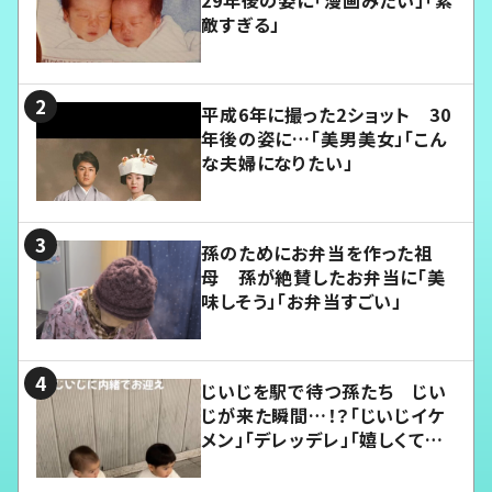
敵すぎる」
平成6年に撮った2ショット 30
年後の姿に…「美男美女」「こん
な夫婦になりたい」
孫のためにお弁当を作った祖
母 孫が絶賛したお弁当に「美
味しそう」「お弁当すごい」
じいじを駅で待つ孫たち じい
じが来た瞬間…！？「じいじイケ
メン」「デレッデレ」「嬉しくて可
愛くてたまらない」「幸せになれ
る」