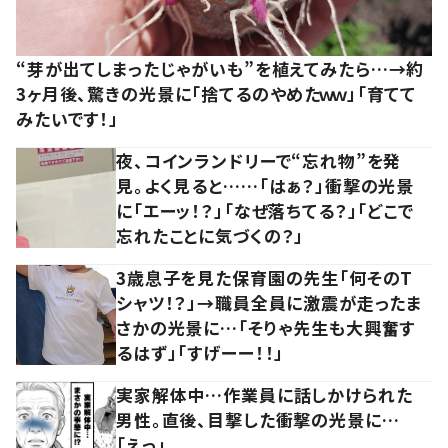
“芽が出てしまったじゃがいも”を植えてみたら…→約
3ヶ月後、驚きの光景に「捨てるのやめたｗｗ」「育てて
みたいです！」
夜、コインランドリーで“忘れ物”を発
見。よく見ると……「はぁ？」衝撃の光景
に「エーッ！？」「なぜ落ちてる？」「どこで
忘れたことに気づくの？」
3歳息子を見た保育園の先生「何そのT
シャツ！？」→職員全員に激震が走ったま
さかの光景に…「そりゃ先生も大興奮す
るはず」「すげーー！！」
実家解体中…作業員に話しかけられた
男性。直後、目撃した衝撃の光景に…
「えっ」