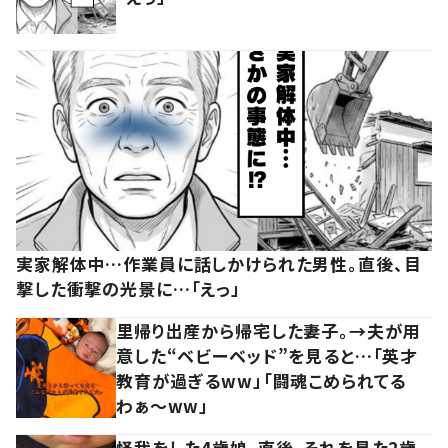
実家解体中…作業員に話しかけられた男性。直後、目
撃した衝撃の光景に…「えっ」
里帰り出産から帰宅した妻子。→夫が用
意した“ベビーベッド”を見ると…「英才
教育が過ぎるww」「闘魂こめられてる
わぁ～ww」
怪我をした4歳娘。直後、それを見た2歳