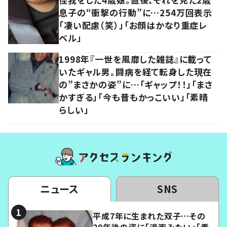
息子の“衝撃の行動”に…254万回表示
「凄い配慮（笑）」「お顔はかなり重症レ
ベル」
1998年『一世を風靡した雑誌』に載って
いたギャル男。闘病を経て転身した現在
の”まさかの姿”に…「ギャップ！！」「まさ
かすぎる」「今も昔もかっこいい」「素晴
らしい」
ニュース
SNS
平成7年に生まれた双子…その
29年後の姿に「漫画みたい」「素