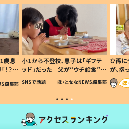
1歳息
小1から不登校、息子は「ギフテ
ひ孫に
「！？」
ッド」だった 父が“ウチ給食”を
が、抱
に「可愛
作り続ける理由とは #令和の親
「涙が
SNSで話題
ほ・とせなNEWS編集部
WS編集部
#令和の子
い」