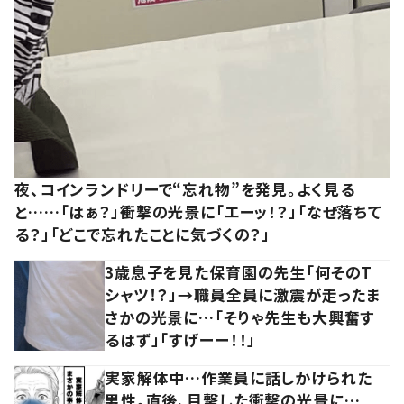
夜、コインランドリーで“忘れ物”を発見。よく見る
と……「はぁ？」衝撃の光景に「エーッ！？」「なぜ落ちて
る？」「どこで忘れたことに気づくの？」
3歳息子を見た保育園の先生「何そのT
シャツ！？」→職員全員に激震が走ったま
さかの光景に…「そりゃ先生も大興奮す
るはず」「すげーー！！」
実家解体中…作業員に話しかけられた
男性。直後、目撃した衝撃の光景に…