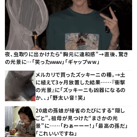
夜、虫取りに出かけたら“胸元に違和感”→直後、驚き
の光景に…「笑ったｗｗｗ」「ギャップww」
メルカリで買ったズッキーニの種。→土
に植えて3ヶ月放置した結果……『衝撃
の光景』に「ズッキーニも凶器になるの
か、、」「野太い音！笑」
20歳の孫娘が帰省のたびにする“隠し
ごと”。祖母が見つけた“まさかの光
景”に……「わぁーーー！」「最高の孫だ」
「これいいですね」