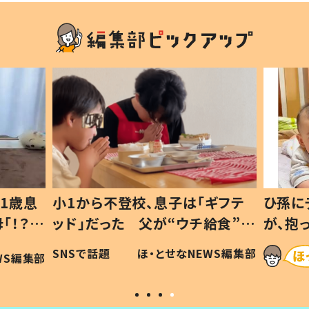
1歳息
小1から不登校、息子は「ギフテ
ひ孫に
「！？」
ッド」だった 父が“ウチ給食”を
が、抱
に「可愛
作り続ける理由とは #令和の親
「涙が
SNSで話題
ほ・とせなNEWS編集部
WS編集部
#令和の子
い」