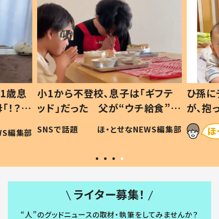
1歳息
小1から不登校、息子は「ギフテ
ひ孫に
「！？」
ッド」だった 父が“ウチ給食”を
が、抱
に「可愛
作り続ける理由とは #令和の親
「涙が
SNSで話題
ほ・とせなNEWS編集部
WS編集部
#令和の子
い」
ライター募集！
“人”のグッドニュースの取材・執筆をしてみませんか？