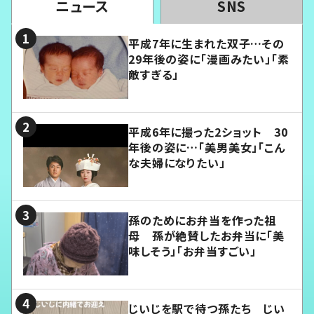
ニュース
SNS
平成7年に生まれた双子…その
29年後の姿に「漫画みたい」「素
敵すぎる」
平成6年に撮った2ショット 30
年後の姿に…「美男美女」「こん
な夫婦になりたい」
孫のためにお弁当を作った祖
母 孫が絶賛したお弁当に「美
味しそう」「お弁当すごい」
じいじを駅で待つ孫たち じい