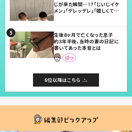
じが来た瞬間…！？「じいじイケ
メン」「デレッデレ」「嬉しくて可
愛くてたまらない」「幸せになれ
る」
生後8ヶ月で亡くなった息子
約3年半後、当時の妻の日記に
書いてあった本音とは
6位以降はこちら