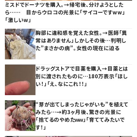
ミスドでドーナツを購入。→帰宅後、分けようとした
ら…… 目からウロコの光景に「サイコーですww」
「激しいw」
胸部に違和感を覚えた女性。→医師「異
常はありません」しかしその後…判明し
た”まさかの病”。女性の現在に迫る
ドラッグストアで目薬を購入→目薬とは
別に渡されたものに…180万表示「ほし
い！」「え、なにこれ！！」
“芽が出てしまったじゃがいも”を植えて
みたら…→約3ヶ月後、驚きの光景に
「捨てるのやめたｗｗ」「育ててみたいで
す！」