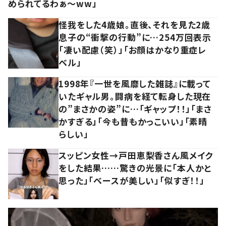
められてるわぁ～ww」
怪我をした4歳娘。直後、それを見た2歳
息子の“衝撃の行動”に…254万回表示
「凄い配慮（笑）」「お顔はかなり重症レ
ベル」
1998年『一世を風靡した雑誌』に載って
いたギャル男。闘病を経て転身した現在
の”まさかの姿”に…「ギャップ！！」「まさ
かすぎる」「今も昔もかっこいい」「素晴
らしい」
スッピン女性→戸田恵梨香さん風メイク
をした結果……驚きの光景に「本人かと
思った」「ベースが美しい」「似すぎ！！」