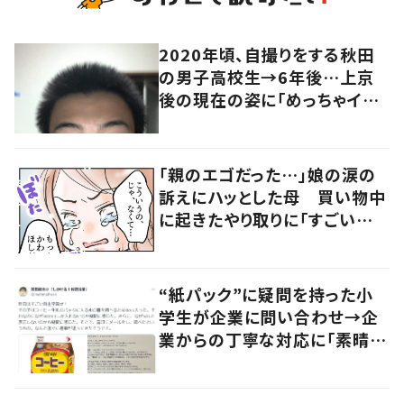
2020年頃、自撮りをする秋田
の男子高校生→6年後…上京
後の現在の姿に「めっちゃイケ
メン！」「似合いすぎ！！」
「親のエゴだった…」娘の涙の
訴えにハッとした母 買い物中
に起きたやり取りに「すごい分
かる」「改めて気付かされた」
“紙パック”に疑問を持った小
学生が企業に問い合わせ→企
業からの丁寧な対応に「素晴ら
しい」の声