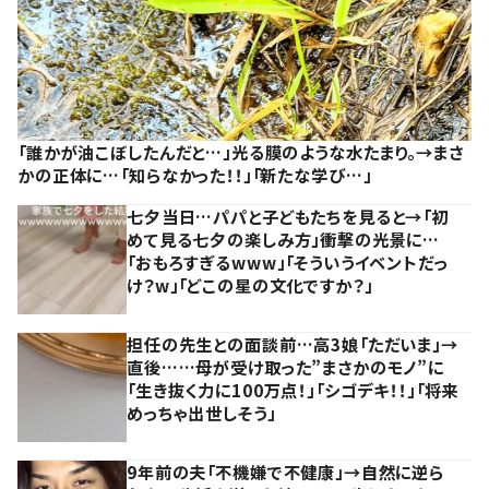
「誰かが油こぼしたんだと…」光る膜のような水たまり。→まさ
かの正体に…「知らなかった！！」「新たな学び…」
七夕当日…パパと子どもたちを見ると→「初
めて見る七夕の楽しみ方」衝撃の光景に…
「おもろすぎるwww」「そういうイベントだっ
け？w」「どこの星の文化ですか？」
担任の先生との面談前…高3娘「ただいま」→
直後……母が受け取った”まさかのモノ”に
「生き抜く力に100万点！」「シゴデキ！！」「将来
めっちゃ出世しそう」
9年前の夫「不機嫌で不健康」→自然に逆ら