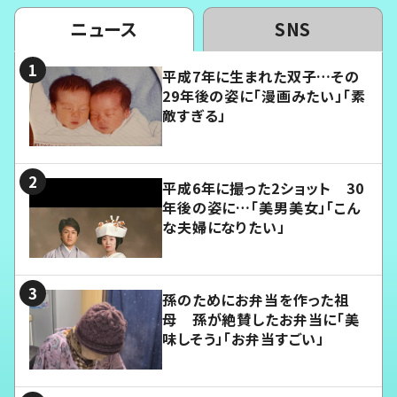
ニュース
SNS
平成7年に生まれた双子…その
29年後の姿に「漫画みたい」「素
敵すぎる」
平成6年に撮った2ショット 30
年後の姿に…「美男美女」「こん
な夫婦になりたい」
孫のためにお弁当を作った祖
母 孫が絶賛したお弁当に「美
味しそう」「お弁当すごい」