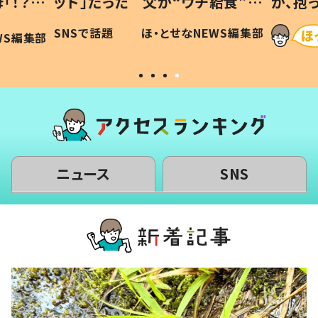
「！？」
ッド」だった 父が“ウチ給食”を
が、抱
に「可愛
作り続ける理由とは #令和の親
「涙が
SNSで話題
ほ・とせなNEWS編集部
WS編集部
#令和の子
い」
ニュース
SNS