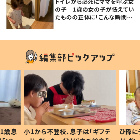
トイレから必死にママを呼ぶ女
の子 1歳の女の子が怯えてい
たものの正体に「こんな瞬間
が！？」「可愛いぃぃ！」の声
1歳息
小1から不登校、息子は「ギフテ
ひ孫に