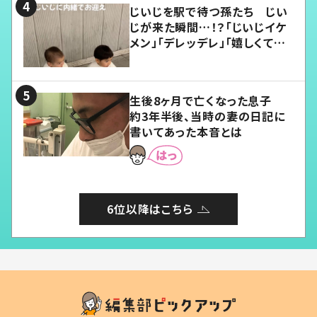
じいじを駅で待つ孫たち じい
じが来た瞬間…！？「じいじイケ
メン」「デレッデレ」「嬉しくて可
愛くてたまらない」「幸せになれ
る」
生後8ヶ月で亡くなった息子
約3年半後、当時の妻の日記に
書いてあった本音とは
6位以降はこちら