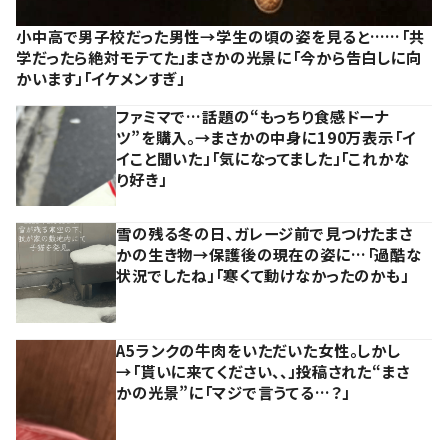
小中高で男子校だった男性→学生の頃の姿を見ると……「共
学だったら絶対モテてた」まさかの光景に「今から告白しに向
かいます」「イケメンすぎ」
ファミマで…話題の“もっちり食感ドーナ
ツ”を購入。→まさかの中身に190万表示「イ
イこと聞いた」「気になってました」「これかな
り好き」
雪の残る冬の日、ガレージ前で見つけたまさ
かの生き物→保護後の現在の姿に…「過酷な
状況でしたね」「寒くて動けなかったのかも」
A5ランクの牛肉をいただいた女性。しかし
→「貰いに来てください、、」投稿された“まさ
かの光景”に「マジで言うてる…？」