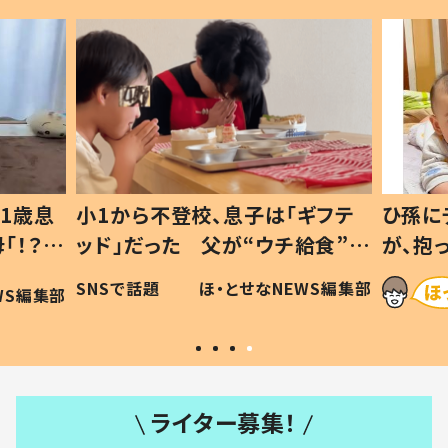
1歳息
小1から不登校、息子は「ギフテ
ひ孫に
「！？」
ッド」だった 父が“ウチ給食”を
が、抱
に「可愛
作り続ける理由とは #令和の親
「涙が
SNSで話題
ほ・とせなNEWS編集部
WS編集部
#令和の子
い」
ライター募集！