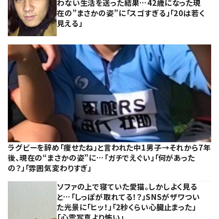
わない生活を送った結果…42歳になった現
在の”まさかの姿”に「スゴすぎる」「20は若く
見える」
ラグビーを辞め「痩せたね」と言われた中1男子→それから7年
後、現在の“まさかの姿”に…「ガチでえぐい」「何があった
の？」「雰囲気変わりすぎ」
ソファの上で寝ていた愛猫。しかしよく見る
と…「しっぽが取れてる！？」SNSがザワつい
た光景に「ヒッ！」「2秒くらい心臓止まった」
「心霊写真より怖い」