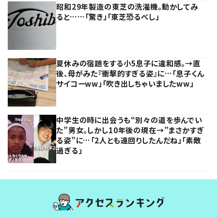
昭和29年製造の東芝の洗濯機。動かしてみ
ると……「驚き」「東芝恐るべし」
夏休みの宿題をする小5息子に違和感。→直
後、母がみた『衝撃的すぎる姿』に…「息子くん
サイコーww」「吹き出しちゃいましたww」
中学生の時に出会うも“別々の道を歩んでい
た”男女。しかし10年後の現在→”まさかすぎ
る姿”に…「2人とも遠回りしたんだね」「素敵
過ぎる」