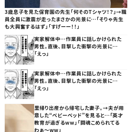
3歳息子を見た保育園の先生「何そのTシャツ！？」→職
員全員に激震が走ったまさかの光景に…「そりゃ先生
も大興奮するはず」「すげーー！！」
実家解体中…作業員に話しかけられた
男性。直後、目撃した衝撃の光景に…
「えっ」
実家解体中…作業員に話しかけられた
男性。直後、目撃した衝撃の光景に…
「えっ」
里帰り出産から帰宅した妻子。→夫が用
意した“ベビーベッド”を見ると…「英才
教育が過ぎるww」「闘魂こめられてる
わぁ～ww」