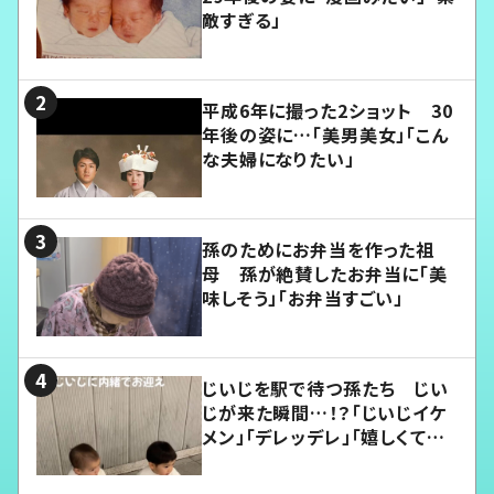
敵すぎる」
平成6年に撮った2ショット 30
年後の姿に…「美男美女」「こん
な夫婦になりたい」
孫のためにお弁当を作った祖
母 孫が絶賛したお弁当に「美
味しそう」「お弁当すごい」
じいじを駅で待つ孫たち じい
じが来た瞬間…！？「じいじイケ
メン」「デレッデレ」「嬉しくて可
愛くてたまらない」「幸せになれ
る」