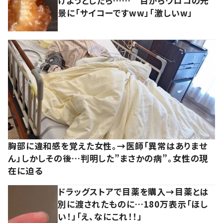
けようとしたら…… 目からウロコの光
景に「サイコーですww」「激しいw」
胸部に違和感を覚えた女性。→医師「異常はありませ
ん」しかしその後…判明した”まさかの病”。女性の現
在に迫る
ドラッグストアで目薬を購入→目薬とは
別に渡されたものに…180万表示「ほし
い！」「え、なにこれ！！」