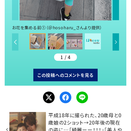
お花を集める前①（＠hosoharu_さんより提供）
1 / 4
この投稿へのコメントを見る
平成18年に撮られた、20歳母と0
歳娘の2ショット→20年後の現在
の姿に…「綺麗ーー！！！」「美人や