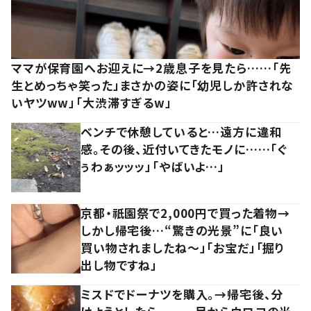
ママが保育園へお迎えに→2歳息子を見たら……「先
生とめっちゃ笑った」まさかの姿に「幼児しか許されな
いヤツww」「大渋滞すぎるw」
ベンチで休憩していると…遠方に違和
感。その後、近付いてきたモノに……「ぐ
ぅわぁッッッ」「やばいよ…」
京都・祇園祭で2,000円で買った着物→
しかし帰宅後…“驚きの光景”に「良い
買い物されましたね～」「お宝だ」「掘り
出し物ですね」
ミスドでドーナツを購入。→帰宅後、分