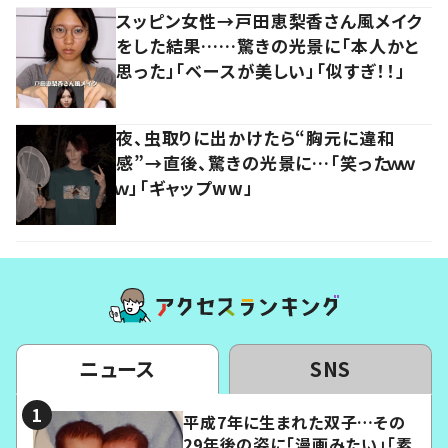
スッピン女性→戸田恵梨香さん風メイク
をした結果……驚きの光景に「本人かと
思った」「ベースが美しい」「似すぎ！！」
夜、虫取りに出かけたら“胸元に違和
感”→直後、驚きの光景に…「笑ったｗｗ
ｗ」「ギャップww」
ニュース
SNS
平成7年に生まれた双子…その
29年後の姿に「漫画みたい」「素