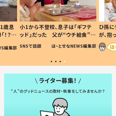
1歳息
小1から不登校、息子は「ギフテ
ひ孫に
「！？」
ッド」だった 父が“ウチ給食”を
が、抱
に「可愛
作り続ける理由とは #令和の親
「涙が
SNSで話題
ほ・とせなNEWS編集部
WS編集部
#令和の子
い」
ライター募集！
“人”のグッドニュースの取材・執筆をしてみませんか？