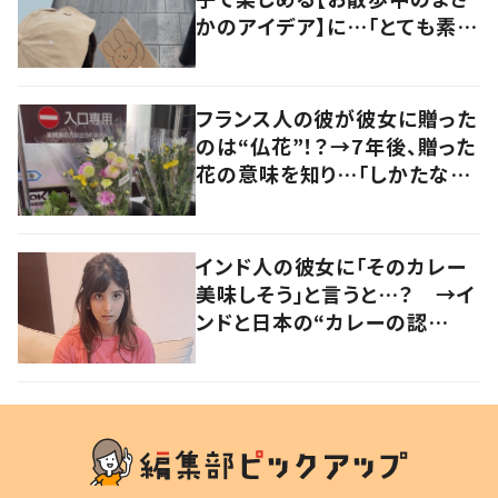
かのアイデア】に…「とても素
敵！！」「真似します！」
フランス人の彼が彼女に贈った
のは“仏花”！？→7年後、贈った
花の意味を知り…「しかたな
い」「気持ちが大事」
インド人の彼女に「そのカレー
美味しそう」と言うと…？ →イ
ンドと日本の“カレーの認
識”に驚きの声！