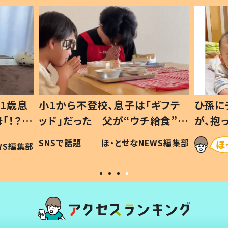
1歳息
小1から不登校、息子は「ギフテ
ひ孫に
「！？」
ッド」だった 父が“ウチ給食”を
が、抱
に「可愛
作り続ける理由とは #令和の親
「涙が
SNSで話題
ほ・とせなNEWS編集部
WS編集部
#令和の子
い」