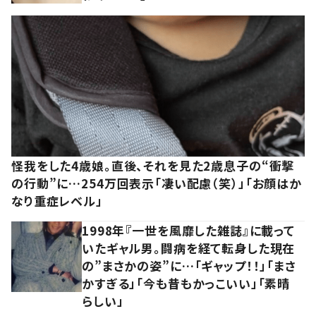
怪我をした4歳娘。直後、それを見た2歳息子の“衝撃
の行動”に…254万回表示「凄い配慮（笑）」「お顔はか
なり重症レベル」
1998年『一世を風靡した雑誌』に載って
いたギャル男。闘病を経て転身した現在
の”まさかの姿”に…「ギャップ！！」「まさ
かすぎる」「今も昔もかっこいい」「素晴
らしい」