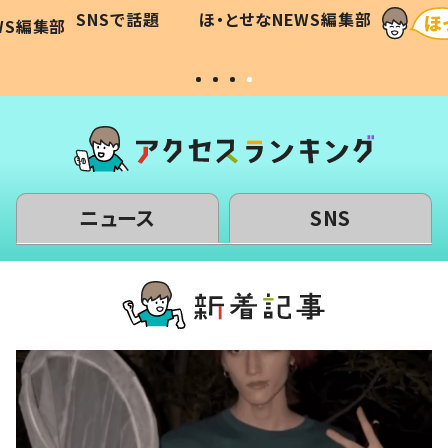
に「可愛
作り続ける理由とは #令和の親
「涙が
SNSで話題
ほ・とせなNEWS編集部
WS編集部
#令和の子
い」
ニュース
SNS