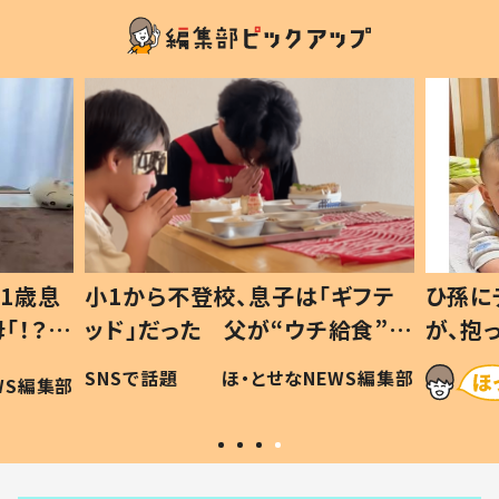
1歳息
小1から不登校、息子は「ギフテ
ひ孫に
「！？」
ッド」だった 父が“ウチ給食”を
が、抱
に「可愛
作り続ける理由とは #令和の親
「涙が
SNSで話題
ほ・とせなNEWS編集部
WS編集部
#令和の子
い」