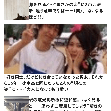
脚を見ると…“まさかの姿”に277万表
示「違う意味でやばーー（笑）」「な、なる
ほど！！」
「好き同士」だけど付き合っていなかった男女。それか
ら15年…小中高と同じだった2人の“現在の
姿”に……「大人になっても可愛い」
駅の電光掲示板に違和感。→よく見る
と……思わず二度見してしまう”驚きの