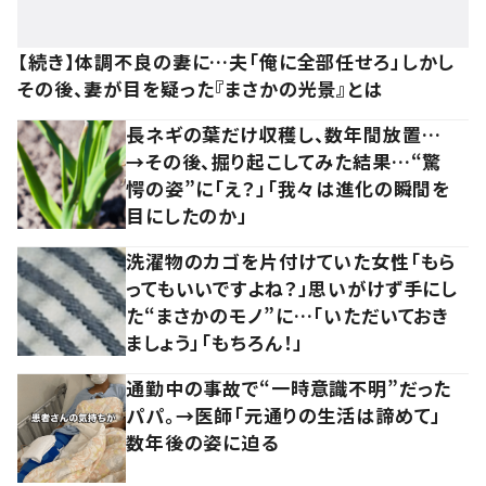
【続き】体調不良の妻に…夫「俺に全部任せろ」しかし
その後、妻が目を疑った『まさかの光景』とは
長ネギの葉だけ収穫し、数年間放置…
→その後、掘り起こしてみた結果…“驚
愕の姿”に「え？」「我々は進化の瞬間を
目にしたのか」
洗濯物のカゴを片付けていた女性「もら
ってもいいですよね？」思いがけず手にし
た“まさかのモノ”に…「いただいておき
ましょう」「もちろん！」
通勤中の事故で“一時意識不明”だった
パパ。→医師「元通りの生活は諦めて」
数年後の姿に迫る