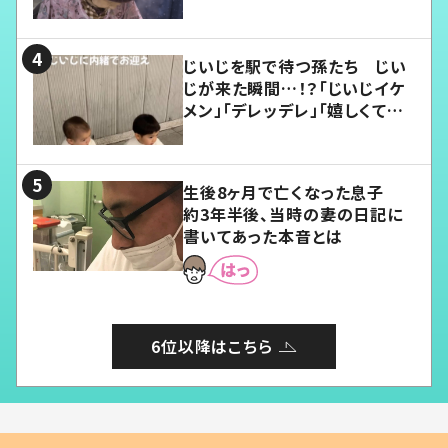
じいじを駅で待つ孫たち じい
じが来た瞬間…！？「じいじイケ
メン」「デレッデレ」「嬉しくて可
愛くてたまらない」「幸せになれ
る」
生後8ヶ月で亡くなった息子
約3年半後、当時の妻の日記に
書いてあった本音とは
6位以降はこちら