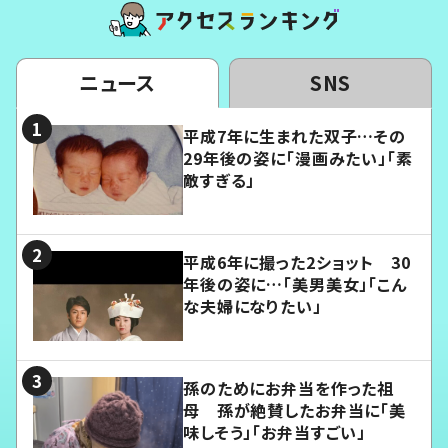
ニュース
SNS
平成7年に生まれた双子…その
29年後の姿に「漫画みたい」「素
敵すぎる」
平成6年に撮った2ショット 30
年後の姿に…「美男美女」「こん
な夫婦になりたい」
孫のためにお弁当を作った祖
母 孫が絶賛したお弁当に「美
味しそう」「お弁当すごい」