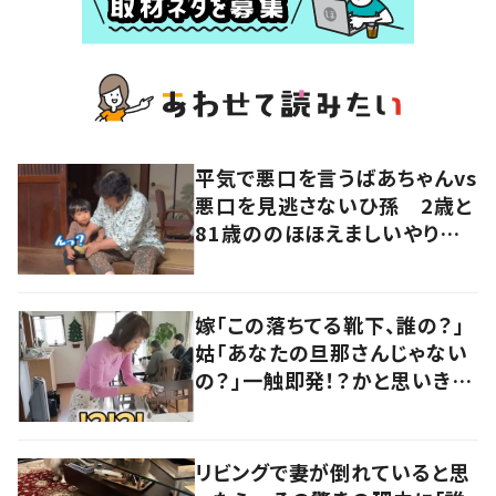
平気で悪口を言うばあちゃんvs
悪口を見逃さないひ孫 2歳と
81歳ののほほえましいやり取り
に「口悪いけど可愛い」の声
嫁「この落ちてる靴下、誰の？」
姑「あなたの旦那さんじゃない
の？」一触即発！？かと思いき
や…持ち主が判明し「声だして
大爆笑しちゃった」
リビングで妻が倒れていると思