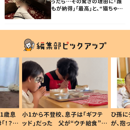
ったら…その驚きの理由に「誰
もが納得」「最高」と、“猫ちゃん
好きユーザー”からの共感集ま
る！
1歳息
小1から不登校、息子は「ギフテ
ひ孫に
「！？」
ッド」だった 父が“ウチ給食”を
が、抱