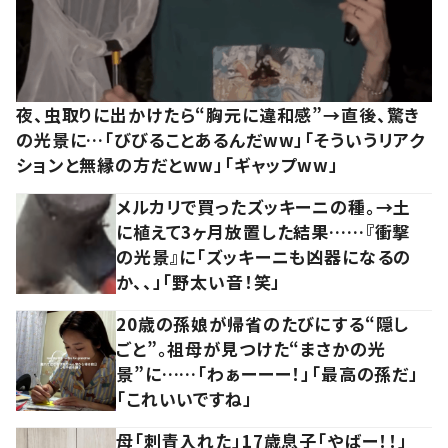
夜、虫取りに出かけたら“胸元に違和感”→直後、驚き
の光景に…「びびることあるんだww」「そういうリアク
ションと無縁の方だとww」「ギャップww」
メルカリで買ったズッキーニの種。→土
に植えて3ヶ月放置した結果……『衝撃
の光景』に「ズッキーニも凶器になるの
か、、」「野太い音！笑」
20歳の孫娘が帰省のたびにする“隠し
ごと”。祖母が見つけた“まさかの光
景”に……「わぁーーー！」「最高の孫だ」
「これいいですね」
母「刺青入れた」17歳息子「やばー！！」