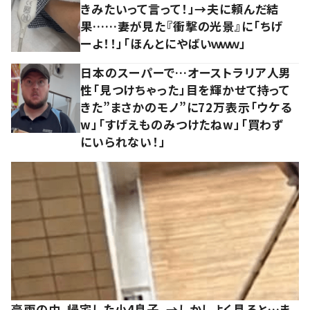
きみたいって言って！」→夫に頼んだ結
果……妻が見た『衝撃の光景』に「ちげ
ーよ！！」「ほんとにやばいｗｗｗ」
日本のスーパーで…オーストラリア人男
性「見つけちゃった」目を輝かせて持って
きた”まさかのモノ”に72万表示「ウケる
w」「すげえものみつけたねw」「買わず
にいられない！」
豪雨の中、帰宅した小4息子。→しかしよく見ると…ま