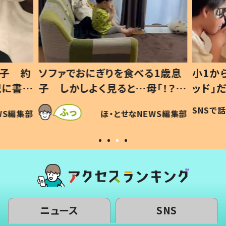
1歳息
小1から不登校、息子は「ギフテ
ひ孫に
「！？」
ッド」だった 父が“ウチ給食”を
が、抱
に「可愛
作り続ける理由とは #令和の親
「涙が
SNSで話題
ほ・とせなNEWS編集部
WS編集部
#令和の子
い」
ニュース
SNS