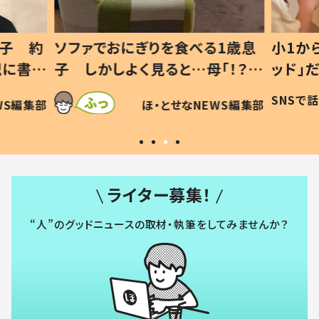
1歳息
小1から不登校、息子は「ギフテ
ひ孫に
「！？」
ッド」だった 父が“ウチ給食”を
が、抱
に「可愛
作り続ける理由とは #令和の親
「涙が
SNSで話題
ほ・とせなNEWS編集部
WS編集部
#令和の子
い」
ライター募集！
“人”のグッドニュースの取材・執筆をしてみませんか？