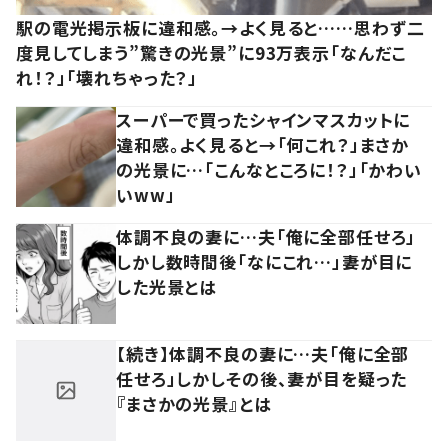
駅の電光掲示板に違和感。→よく見ると……思わず二
度見してしまう”驚きの光景”に93万表示「なんだこ
れ！？」「壊れちゃった？」
スーパーで買ったシャインマスカットに
違和感。よく見ると→「何これ？」まさか
の光景に…「こんなところに！？」「かわい
いww」
体調不良の妻に…夫「俺に全部任せろ」
しかし数時間後「なにこれ…」妻が目に
した光景とは
【続き】体調不良の妻に…夫「俺に全部
任せろ」しかしその後、妻が目を疑った
『まさかの光景』とは