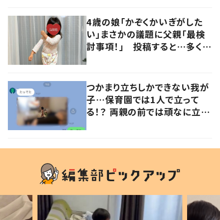
の声
4歳の娘「かぞくかいぎがした
い」まさかの議題に父親「最検
討事項！」 投稿すると…多くの
意見が寄せられる！
つかまり立ちしかできない我が
子…保育園では1人で立って
る！？ 両親の前では頑なに立た
ない1歳児が可愛すぎる…！