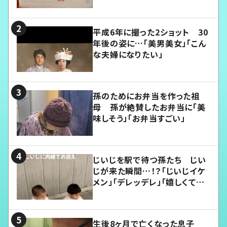
平成6年に撮った2ショット 30
年後の姿に…「美男美女」「こん
な夫婦になりたい」
孫のためにお弁当を作った祖
母 孫が絶賛したお弁当に「美
味しそう」「お弁当すごい」
じいじを駅で待つ孫たち じい
じが来た瞬間…！？「じいじイケ
メン」「デレッデレ」「嬉しくて可
愛くてたまらない」「幸せになれ
る」
生後8ヶ月で亡くなった息子