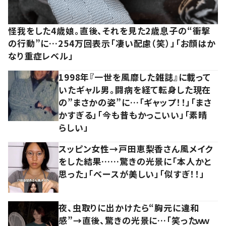
怪我をした4歳娘。直後、それを見た2歳息子の“衝撃
の行動”に…254万回表示「凄い配慮（笑）」「お顔はか
なり重症レベル」
1998年『一世を風靡した雑誌』に載って
いたギャル男。闘病を経て転身した現在
の”まさかの姿”に…「ギャップ！！」「まさ
かすぎる」「今も昔もかっこいい」「素晴
らしい」
スッピン女性→戸田恵梨香さん風メイク
をした結果……驚きの光景に「本人かと
思った」「ベースが美しい」「似すぎ！！」
夜、虫取りに出かけたら“胸元に違和
感”→直後、驚きの光景に…「笑ったｗｗ