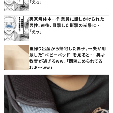
「えっ」
実家解体中…作業員に話しかけられた
男性。直後、目撃した衝撃の光景に…
「えっ」
里帰り出産から帰宅した妻子。→夫が用
意した“ベビーベッド”を見ると…「英才
教育が過ぎるww」「闘魂こめられてる
わぁ～ww」