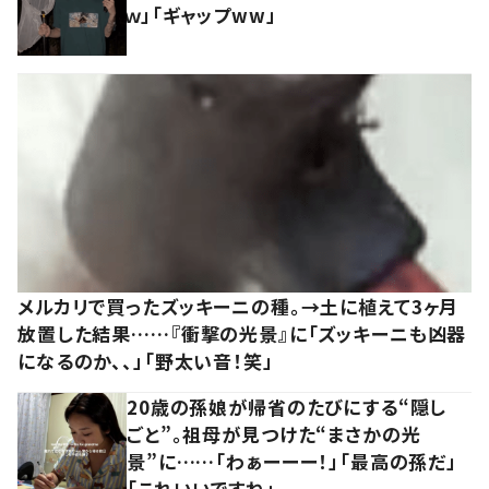
ｗ」「ギャップww」
メルカリで買ったズッキーニの種。→土に植えて3ヶ月
放置した結果……『衝撃の光景』に「ズッキーニも凶器
になるのか、、」「野太い音！笑」
20歳の孫娘が帰省のたびにする“隠し
ごと”。祖母が見つけた“まさかの光
景”に……「わぁーーー！」「最高の孫だ」
「これいいですね」