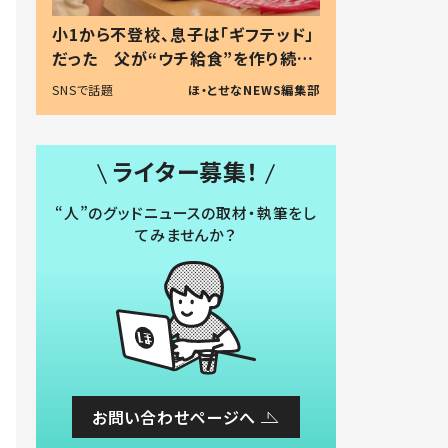
小1から不登校、息子は「ギフテッド」
だった 父が“ウチ給食”を作り続け
る理由とは #令和の親 #令和の子
SNSで話題
ほ・とせなNEWS編集部
ライター募集！
“人”のグッドニュースの取材・執筆をし
てみませんか？
お問い合わせページへ