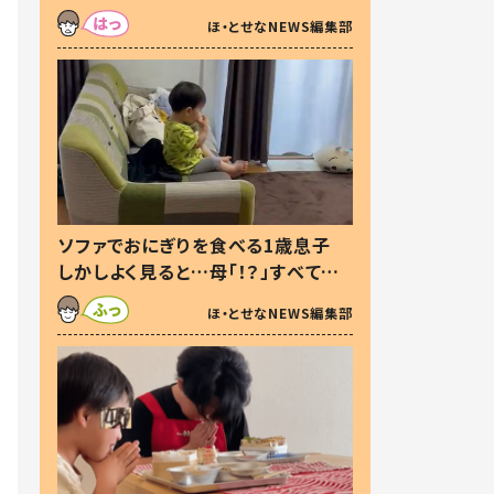
た本音とは
ほ・とせなNEWS編集部
ソファでおにぎりを食べる1歳息子
しかしよく見ると…母「！？」すべてを
察した母の投稿に「可愛いから許
ほ・とせなNEWS編集部
す！」「現行犯〜」