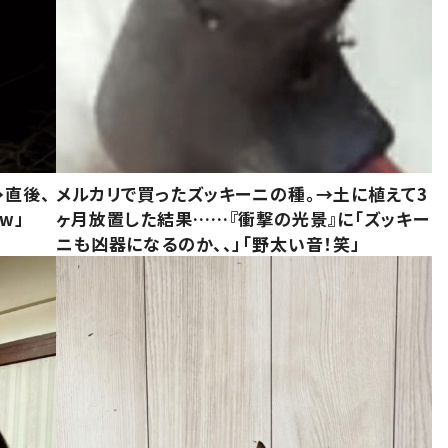
→直後、
メルカリで買ったズッキーニの種。→土に植えて3
w」
ヶ月放置した結果……『衝撃の光景』に「ズッキー
ニも凶器になるのか、、」「野太い音！笑」