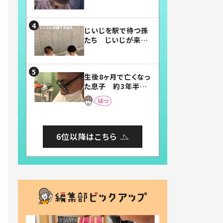
賛したお弁当に「美
味しそう」「お弁当す
ごい」
じいじを駅で待つ孫
たち じいじが来た
瞬間…！？「じいじイ
ケメン」「デレッデレ」
「嬉しくて可愛くてた
生後8ヶ月で亡くなっ
まらない」「幸せにな
た息子 約3年半
れる」
後、当時の妻の日記
に書いてあった本音
とは
6位以降はこちら