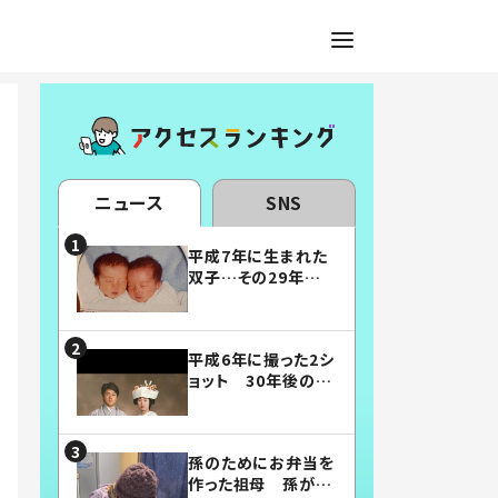
ニュース
SNS
平成7年に生まれた
双子…その29年後
の姿に「漫画みたい」
「素敵すぎる」
平成6年に撮った2シ
ョット 30年後の姿
に…「美男美女」「こ
んな夫婦になりた
い」
孫のためにお弁当を
作った祖母 孫が絶