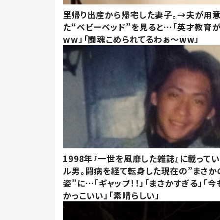
里帰り出産から帰宅した妻子。→夫が用
た“ベビーベッド”を見ると…「英才教育
ww」「闘魂こめられてるわぁ～ww」
1998年『一世を風靡した雑誌』に載って
ル男。闘病を経て転身した現在の”まさか
姿”に…「ギャップ！！」「まさかすぎる」「
かっこいい」「素晴らしい」