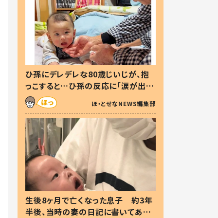
ひ孫にデレデレな80歳じいじが、抱
っこすると…ひ孫の反応に「涙が出ま
した」「可愛くて仕方ない」
ほ・とせなNEWS編集部
生後8ヶ月で亡くなった息子 約3年
半後、当時の妻の日記に書いてあっ