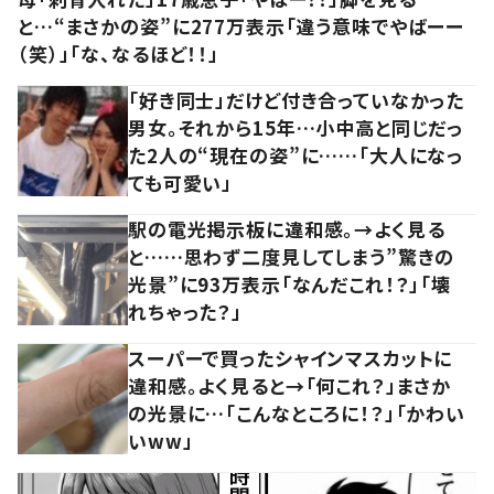
と…“まさかの姿”に277万表示「違う意味でやばーー
（笑）」「な、なるほど！！」
「好き同士」だけど付き合っていなかった
男女。それから15年…小中高と同じだっ
た2人の“現在の姿”に……「大人になっ
ても可愛い」
駅の電光掲示板に違和感。→よく見る
と……思わず二度見してしまう”驚きの
光景”に93万表示「なんだこれ！？」「壊
れちゃった？」
スーパーで買ったシャインマスカットに
違和感。よく見ると→「何これ？」まさか
の光景に…「こんなところに！？」「かわい
いww」