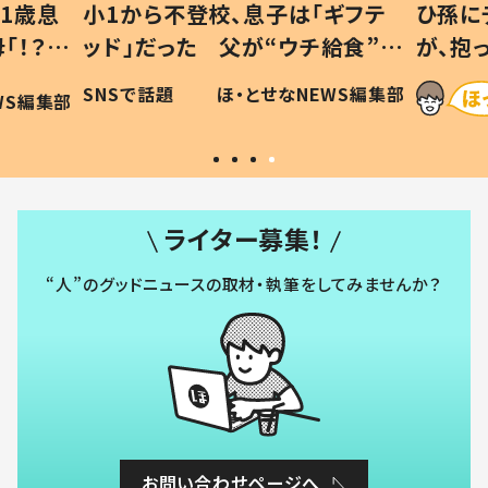
1歳息
小1から不登校、息子は「ギフテ
ひ孫に
「！？」
ッド」だった 父が“ウチ給食”を
が、抱
に「可愛
作り続ける理由とは #令和の親
「涙が
SNSで話題
ほ・とせなNEWS編集部
WS編集部
#令和の子
い」
ライター募集！
“人”のグッドニュースの取材・執筆をしてみませんか？
お問い合わせページへ