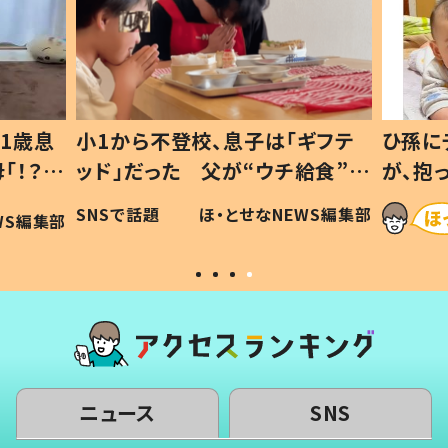
1歳息
小1から不登校、息子は「ギフテ
ひ孫に
「！？」
ッド」だった 父が“ウチ給食”を
が、抱
に「可愛
作り続ける理由とは #令和の親
「涙が
SNSで話題
ほ・とせなNEWS編集部
WS編集部
#令和の子
い」
ニュース
SNS