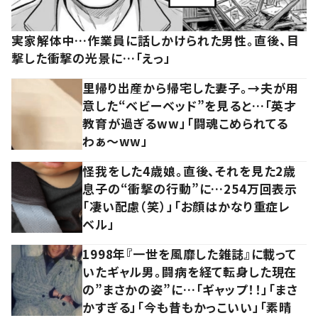
実家解体中…作業員に話しかけられた男性。直後、目
撃した衝撃の光景に…「えっ」
里帰り出産から帰宅した妻子。→夫が用
意した“ベビーベッド”を見ると…「英才
教育が過ぎるww」「闘魂こめられてる
わぁ～ww」
怪我をした4歳娘。直後、それを見た2歳
息子の“衝撃の行動”に…254万回表示
「凄い配慮（笑）」「お顔はかなり重症レ
ベル」
1998年『一世を風靡した雑誌』に載って
いたギャル男。闘病を経て転身した現在
の”まさかの姿”に…「ギャップ！！」「まさ
かすぎる」「今も昔もかっこいい」「素晴