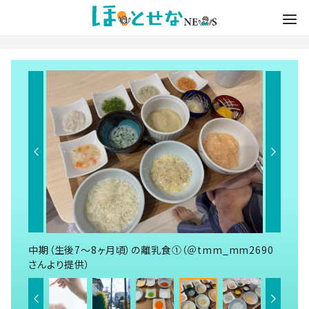
中期（生後7～8ヶ月頃）の離乳食①（＠tmm_mm2690
さんより提供）