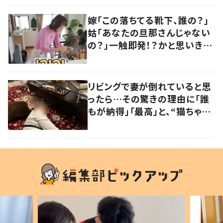
嫁「この落ちてる靴下、誰の？」
姑「あなたの旦那さんじゃない
の？」一触即発！？かと思いき
や…持ち主が判明し「声だして
大爆笑しちゃった」
リビングで妻が倒れていると思
ったら…その驚きの理由に「誰
もが納得」「最高」と、“猫ちゃん
好きユーザー”からの共感集ま
る！