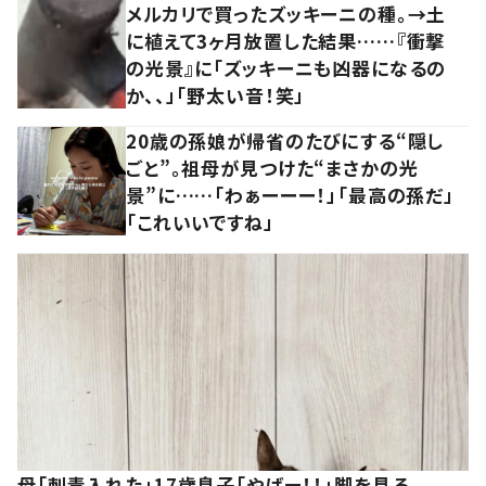
メルカリで買ったズッキーニの種。→土
に植えて3ヶ月放置した結果……『衝撃
の光景』に「ズッキーニも凶器になるの
か、、」「野太い音！笑」
20歳の孫娘が帰省のたびにする“隠し
ごと”。祖母が見つけた“まさかの光
景”に……「わぁーーー！」「最高の孫だ」
「これいいですね」
母「刺青入れた」17歳息子「やばー！！」脚を見る