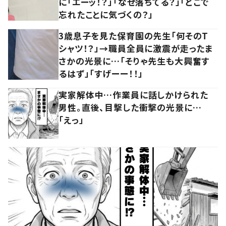
に「エーッ！？」「なぜ落ちてる？」「どこで
忘れたことに気づくの？」
3歳息子を見た保育園の先生「何そのT
シャツ！？」→職員全員に激震が走ったま
さかの光景に…「そりゃ先生も大興奮す
るはず」「すげーー！！」
実家解体中…作業員に話しかけられた
男性。直後、目撃した衝撃の光景に…
「えっ」