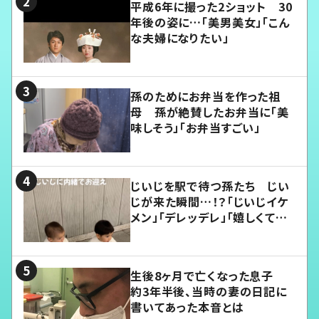
平成6年に撮った2ショット 30
年後の姿に…「美男美女」「こん
な夫婦になりたい」
孫のためにお弁当を作った祖
母 孫が絶賛したお弁当に「美
味しそう」「お弁当すごい」
じいじを駅で待つ孫たち じい
じが来た瞬間…！？「じいじイケ
メン」「デレッデレ」「嬉しくて可
愛くてたまらない」「幸せになれ
る」
生後8ヶ月で亡くなった息子
約3年半後、当時の妻の日記に
書いてあった本音とは