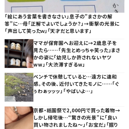
「絵にあう言葉を書きなさい」息子の”まさかの解
答”に…母「正解でよいでしょうか？」→衝撃の光景に
「声出して笑ったｗ」「天才だと思います」
ママが保育園へお迎えに→2歳息子を
見たら……「先生とめっちゃ笑った」まさ
かの姿に「幼児しか許されないヤツ
ww」「大渋滞すぎるw」
ベンチで休憩していると…遠方に違和
感。その後、近付いてきたモノに……「ぐ
ぅわぁッッッ」「やばいよ…」
京都・祇園祭で2,000円で買った着物→
しかし帰宅後…“驚きの光景”に「良い
買い物されましたね～」「お宝だ」「掘り