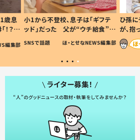
1歳息
小1から不登校、息子は「ギフテ
ひ孫に
「！？」
ッド」だった 父が“ウチ給食”を
が、抱
に「可愛
作り続ける理由とは #令和の親
「涙が
SNSで話題
ほ・とせなNEWS編集部
WS編集部
#令和の子
い」
ライター募集！
“人”のグッドニュースの取材・執筆をしてみませんか？