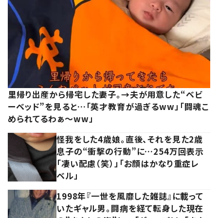
里帰り出産から帰宅した妻子。→夫が用意した“ベビ
ーベッド”を見ると…「英才教育が過ぎるww」「闘魂こ
められてるわぁ～ww」
怪我をした4歳娘。直後、それを見た2歳
息子の“衝撃の行動”に…254万回表示
「凄い配慮（笑）」「お顔はかなり重症レ
ベル」
1998年『一世を風靡した雑誌』に載って
いたギャル男。闘病を経て転身した現在