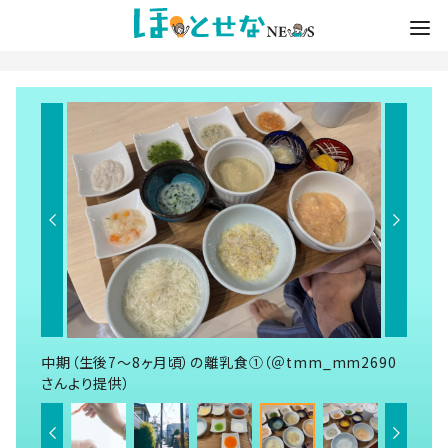
中期（生後7～8ヶ月頃）の離乳食①（＠tmm_mm2690
さんより提供）