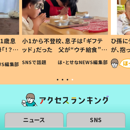
1歳息
小1から不登校、息子は「ギフテ
ひ孫に
「！？」
ッド」だった 父が“ウチ給食”を
が、抱
に「可愛
作り続ける理由とは #令和の親
「涙が
SNSで話題
ほ・とせなNEWS編集部
WS編集部
#令和の子
い」
ニュース
SNS