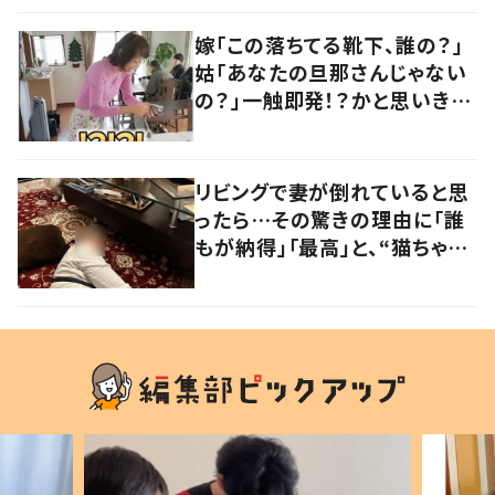
嫁「この落ちてる靴下、誰の？」
姑「あなたの旦那さんじゃない
の？」一触即発！？かと思いき
や…持ち主が判明し「声だして
大爆笑しちゃった」
リビングで妻が倒れていると思
ったら…その驚きの理由に「誰
もが納得」「最高」と、“猫ちゃん
好きユーザー”からの共感集ま
る！