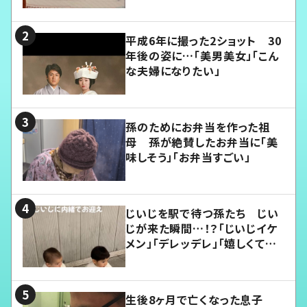
平成6年に撮った2ショット 30
年後の姿に…「美男美女」「こん
な夫婦になりたい」
孫のためにお弁当を作った祖
母 孫が絶賛したお弁当に「美
味しそう」「お弁当すごい」
じいじを駅で待つ孫たち じい
じが来た瞬間…！？「じいじイケ
メン」「デレッデレ」「嬉しくて可
愛くてたまらない」「幸せになれ
る」
生後8ヶ月で亡くなった息子