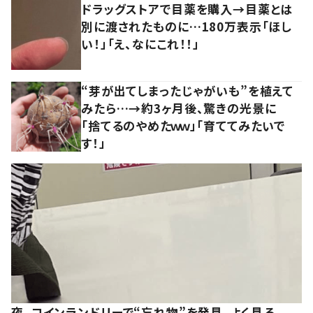
ドラッグストアで目薬を購入→目薬とは
別に渡されたものに…180万表示「ほし
い！」「え、なにこれ！！」
“芽が出てしまったじゃがいも”を植えて
みたら…→約3ヶ月後、驚きの光景に
「捨てるのやめたｗｗ」「育ててみたいで
す！」
夜、コインランドリーで“忘れ物”を発見。よく見る