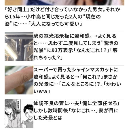
「好き同士」だけど付き合っていなかった男女。それか
ら15年…小中高と同じだった2人の“現在の
姿”に……「大人になっても可愛い」
駅の電光掲示板に違和感。→よく見る
と……思わず二度見してしまう”驚きの
光景”に93万表示「なんだこれ！？」「壊
れちゃった？」
スーパーで買ったシャインマスカットに
違和感。よく見ると→「何これ？」まさか
の光景に…「こんなところに！？」「かわい
いww」
体調不良の妻に…夫「俺に全部任せろ」
しかし数時間後「なにこれ…」妻が目に
した光景とは