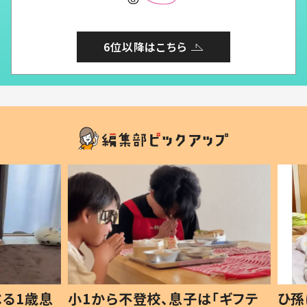
6位以降はこちら
1歳息
小1から不登校、息子は「ギフテ
ひ孫に