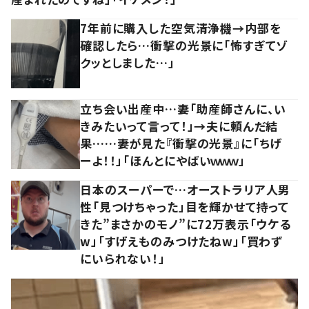
7年前に購入した空気清浄機→内部を
確認したら…衝撃の光景に「怖すぎてゾ
クッとしました…」
立ち会い出産中…妻「助産師さんに、い
きみたいって言って！」→夫に頼んだ結
果……妻が見た『衝撃の光景』に「ちげ
ーよ！！」「ほんとにやばいｗｗｗ」
日本のスーパーで…オーストラリア人男
性「見つけちゃった」目を輝かせて持って
きた”まさかのモノ”に72万表示「ウケる
w」「すげえものみつけたねw」「買わず
にいられない！」