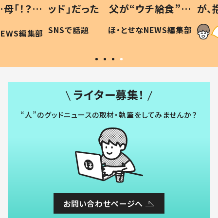
「！？」
ッド」だった 父が“ウチ給食”を
が、抱
に「可愛
作り続ける理由とは #令和の親
「涙が
SNSで話題
ほ・とせなNEWS編集部
WS編集部
#令和の子
い」
ライター募集！
“人”のグッドニュースの取材・執筆をしてみませんか？
お問い合わせページへ