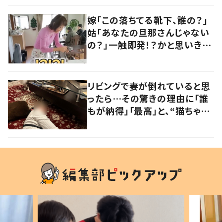
嫁「この落ちてる靴下、誰の？」
姑「あなたの旦那さんじゃない
の？」一触即発！？かと思いき
や…持ち主が判明し「声だして
大爆笑しちゃった」
リビングで妻が倒れていると思
ったら…その驚きの理由に「誰
もが納得」「最高」と、“猫ちゃん
好きユーザー”からの共感集ま
る！