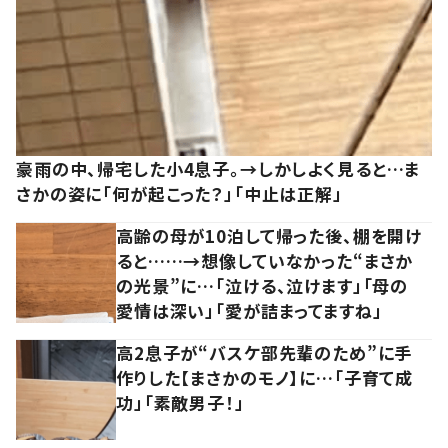
豪雨の中、帰宅した小4息子。→しかしよく見ると…ま
さかの姿に「何が起こった？」「中止は正解」
高齢の母が10泊して帰った後、棚を開け
ると……→想像していなかった“まさか
の光景”に…「泣ける、泣けます」「母の
愛情は深い」「愛が詰まってますね」
高2息子が“バスケ部先輩のため”に手
作りした【まさかのモノ】に…「子育て成
功」「素敵男子！」