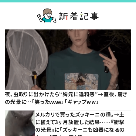
夜、虫取りに出かけたら“胸元に違和感”→直後、驚き
の光景に…「笑ったｗｗｗ」「ギャップww」
メルカリで買ったズッキーニの種。→土
に植えて3ヶ月放置した結果……『衝撃
の光景』に「ズッキーニも凶器になるの