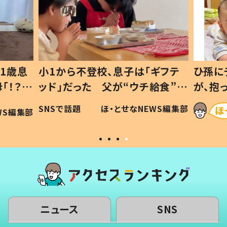
1歳息
小1から不登校、息子は「ギフテ
ひ孫に
「！？」
ッド」だった 父が“ウチ給食”を
が、抱
に「可愛
作り続ける理由とは #令和の親
「涙が
SNSで話題
ほ・とせなNEWS編集部
WS編集部
#令和の子
い」
ニュース
SNS