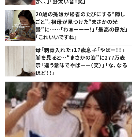
か、、」「野太い音！笑」
20歳の孫娘が帰省のたびにする“隠し
ごと”。祖母が見つけた“まさかの光
景”に……「わぁーーー！」「最高の孫だ」
「これいいですね」
母「刺青入れた」17歳息子「やばー！！」
脚を見ると…“まさかの姿”に277万表
示「違う意味でやばーー（笑）」「な、なる
ほど！！」