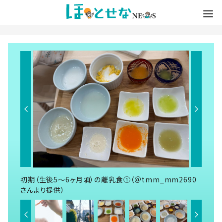
初期（生後5～6ヶ月頃）の離乳食①（＠tmm_mm2690
さんより提供）