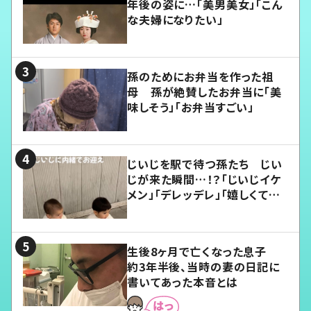
年後の姿に…「美男美女」「こん
な夫婦になりたい」
孫のためにお弁当を作った祖
母 孫が絶賛したお弁当に「美
味しそう」「お弁当すごい」
じいじを駅で待つ孫たち じい
じが来た瞬間…！？「じいじイケ
メン」「デレッデレ」「嬉しくて可
愛くてたまらない」「幸せになれ
る」
生後8ヶ月で亡くなった息子
約3年半後、当時の妻の日記に
書いてあった本音とは